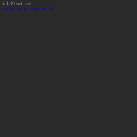
€
1,40
incl. btw
Bekijk en personaliseer
Dit
product
heeft
meerdere
variaties.
Deze
optie
kan
gekozen
worden
op
de
productpagina