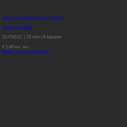
Aan mijn favorieten toevoegen
Feest medaille
DU7001C | 70 mm | 6 kleuren
€
2,80
incl. btw
Bekijk en personaliseer
Dit
product
heeft
meerdere
variaties.
Deze
optie
kan
gekozen
worden
op
de
productpagina