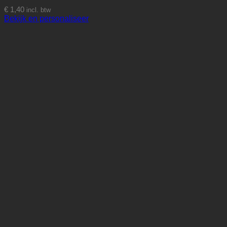
€
1,40
incl. btw
Bekijk en personaliseer
Dit
product
heeft
meerdere
variaties.
Deze
optie
kan
gekozen
worden
op
de
productpagina