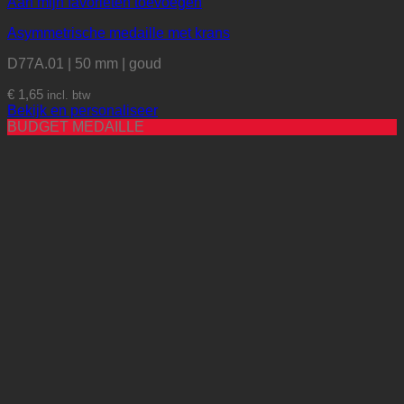
Aan mijn favorieten toevoegen
Asymmetrische medaille met krans
D77A.01 | 50 mm | goud
€
1,65
incl. btw
Bekijk en personaliseer
BUDGET MEDAILLE