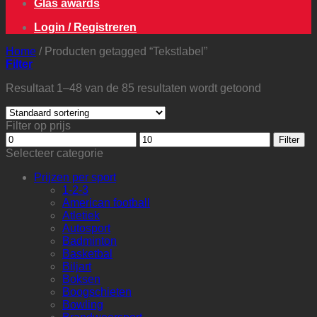
Glas awards
Login / Registreren
Home
/
Producten getagged “Tekstlabel”
Filter
Resultaat 1–48 van de 85 resultaten wordt getoond
Filter op prijs
Min.
Max.
Filter
prijs
prijs
Selecteer categorie
Prijzen per sport
1-2-3
American football
Atletiek
Autosport
Badminton
Basketbal
Biljart
Boksen
Boogschieten
Bowling