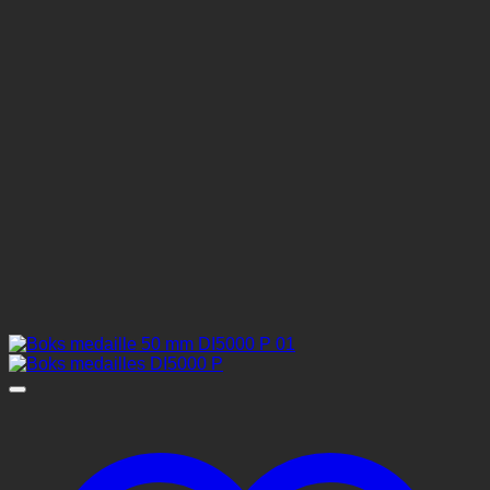
gekozen
worden
op
de
productpagina