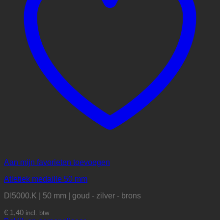
Aan mijn favorieten toevoegen
Atletiek medaille 50 mm
DI5000.K | 50 mm | goud - zilver - brons
€
1,40
incl. btw