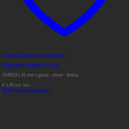
Aan mijn favorieten toevoegen
Bijzondere medaille 45 mm
DI4503 | 45 mm | goud - zilver - brons
€
1,45
incl. btw
Bekijk en personaliseer
Dit
product
heeft
meerdere
variaties.
Deze
optie
kan