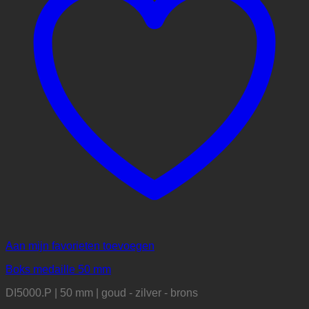
Aan mijn favorieten toevoegen
Boks medaille 50 mm
DI5000.P | 50 mm | goud - zilver - brons