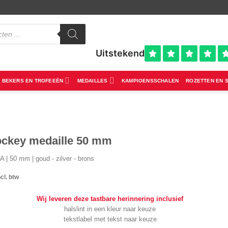
BEKERS EN TROFEEËN
MEDAILLES
KAMPIOENSSCHALEN
ROZETTEN EN 
ockey medaille 50 mm
 | 50 mm | goud - zilver - brons
ncl. btw
Wij leveren deze tastbare herinnering inclusief
halslint in een kleur naar keuze
tekstlabel met tekst naar keuze