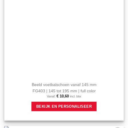
Beeld voetbalschoen vanaf 145 mm
FG403 | 145 tot 195 mm | full color
€
10,60
Vanaf:
incl. btw
Dit
BEKIJK EN PERSONALISEER
product
heeft
meerdere
variaties.