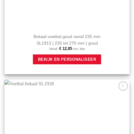
Bokaal voetbal goud vanaf 235 mm
SL1913 | 235 tot 275 mm | goud
€
12,85
Vanaf:
incl. btw
Dit
BEKIJK EN PERSONALISEER
product
heeft
meerdere
variaties.
Deze
optie
Aan mijn
kan
favorieten
gekozen
toevoegen
worden
op
de
productpagina