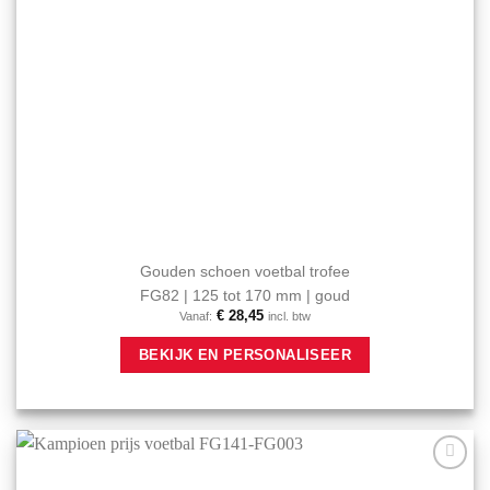
Gouden schoen voetbal trofee
FG82 | 125 tot 170 mm | goud
€
28,45
Vanaf:
incl. btw
Dit
BEKIJK EN PERSONALISEER
product
heeft
meerdere
variaties.
Deze
optie
Aan mijn