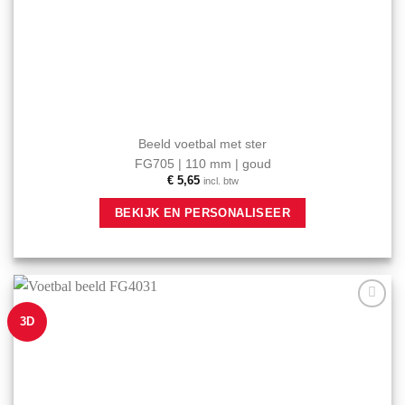
Beeld voetbal met ster
FG705 | 110 mm | goud
€
5,65
incl. btw
BEKIJK EN PERSONALISEER
3D
Aan mijn
favorieten
toevoegen