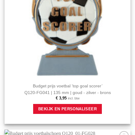
productpagina
Budget prijs voetbal ’top goal scorer’
Q120-FG041 | 135 mm | goud - zilver - brons
€
3,95
incl. btw
Dit
BEKIJK EN PERSONALISEER
product
heeft
meerdere
variaties.
Deze