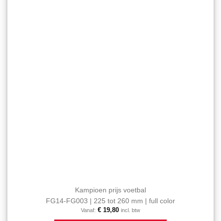
kan
favorieten
gekozen
toevoegen
worden
op
de
productpagina
Kampioen prijs voetbal
FG14-FG003 | 225 tot 260 mm | full color
€
19,80
Vanaf:
incl. btw
Dit