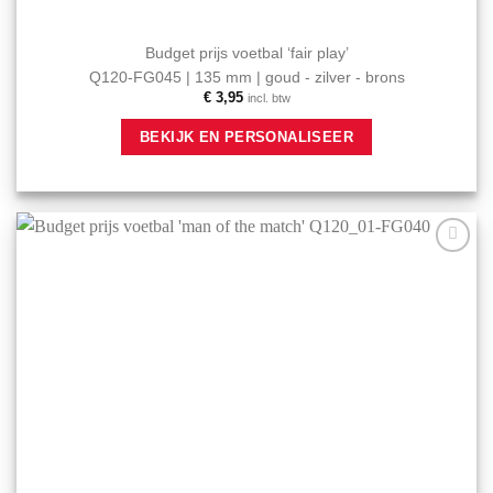
Budget prijs voetbal ‘fair play’
Q120-FG045 | 135 mm | goud - zilver - brons
€
3,95
incl. btw
Dit
BEKIJK EN PERSONALISEER
product
heeft
meerdere
variaties.
Deze
optie
Aan mijn
kan
favorieten
gekozen
toevoegen
worden
op
de
productpagina