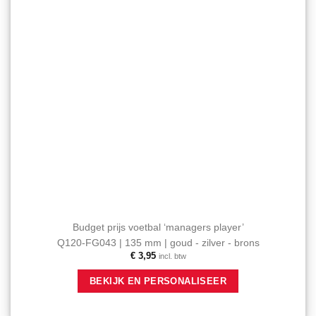
op
de
productpagina
Budget prijs voetbal ‘managers player’
Q120-FG043 | 135 mm | goud - zilver - brons
€
3,95
incl. btw
Dit
BEKIJK EN PERSONALISEER
product
heeft
meerdere