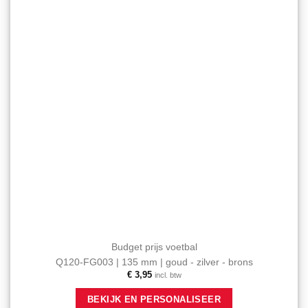
worden
op
de
productpagina
Budget prijs voetbal
Q120-FG003 | 135 mm | goud - zilver - brons
€
3,95
incl. btw
Dit
BEKIJK EN PERSONALISEER
product