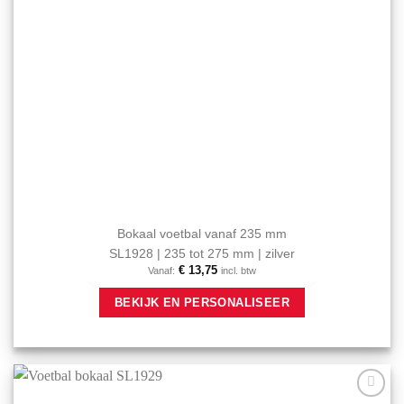
Bokaal voetbal vanaf 235 mm
SL1928 | 235 tot 275 mm | zilver
€
13,75
Vanaf:
incl. btw
Dit
BEKIJK EN PERSONALISEER
product
heeft
meerdere
variaties.
Deze
optie