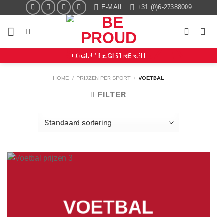
Ga
E-MAIL
+31 (0)6-27388009
naar
inhoud
LOGIN / REGISTREREN
HOME
/
PRIJZEN PER SPORT
/
VOETBAL
FILTER
VOETBAL