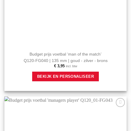
Budget prijs voetbal ‘man of the match’
Q120-FG040 | 135 mm | goud - zilver - brons
€
3,95
incl. btw
Dit
BEKIJK EN PERSONALISEER
product
heeft
meerdere
variaties.
Deze
optie
Aan mijn
kan
favorieten
gekozen
toevoegen
worden