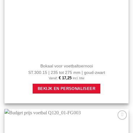
Bokaal voor voetbaltoernooi
ST.300.15 | 235 tot 275 mm | goud-zwart
€
17,25
Vanaf:
incl. btw
Dit
BEKIJK EN PERSONALISEER
product
heeft
meerdere
variaties.
Deze
optie
Aan mijn
kan
favorieten
gekozen
toevoegen