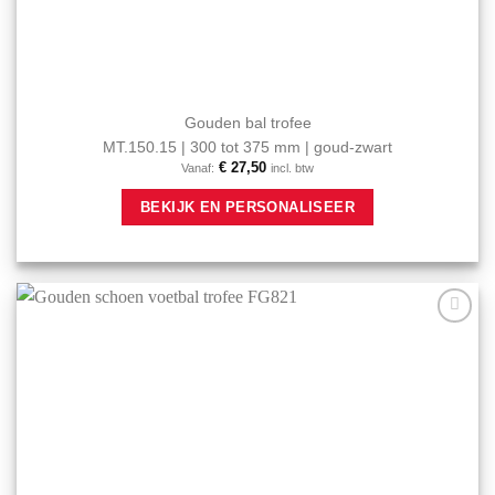
Gouden bal trofee
MT.150.15 | 300 tot 375 mm | goud-zwart
€
27,50
Vanaf:
incl. btw
Dit
BEKIJK EN PERSONALISEER
product
heeft
meerdere
variaties.
Deze
optie
Aan mijn
kan
favorieten
gekozen
toevoegen
worden
op
de
productpagina