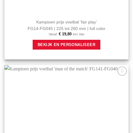
Kampioen prijs voetbal ‘fair play’
FG14-FG045 | 225 tot 260 mm | full color
€
19,80
Vanaf:
incl. btw
Dit
BEKIJK EN PERSONALISEER
product
heeft
meerdere
variaties.
Deze
optie
Aan mijn
kan
favorieten
gekozen
toevoegen
worden
op
de
productpagina