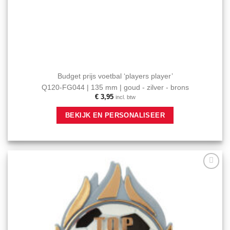
Budget prijs voetbal ‘players player’
Q120-FG044 | 135 mm | goud - zilver - brons
€
3,95
incl. btw
Dit
BEKIJK EN PERSONALISEER
product
heeft
meerdere
variaties.
Deze
optie
Aan mijn
kan
favorieten
gekozen
toevoegen
worden
op
de