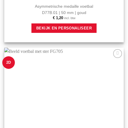
Asymmetrische medaille voetbal
D77B.01 | 50 mm | goud
€
1,20
incl. btw
BEKIJK EN PERSONALISEER
2D
Aan mijn
favorieten
toevoegen