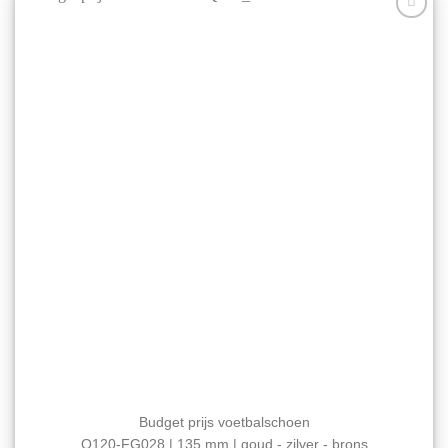
optie
Aan mijn
kan
favorieten
gekozen
toevoegen
worden
op
de
productpagina
Budget prijs voetbalschoen
Q120-FG028 | 135 mm | goud - zilver - brons