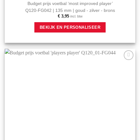
Budget prijs voetbal ‘most improved player’
Q120-FG042 | 135 mm | goud - zilver - brons
€
3,95
incl. btw
Dit
BEKIJK EN PERSONALISEER
product
heeft
meerdere
variaties.
Deze
optie
Aan mijn
kan
favorieten
gekozen
toevoegen
worden
op
de
productpagina