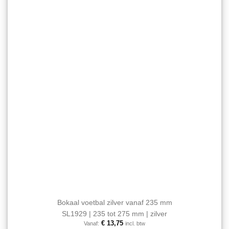
Aan mijn
kan
favorieten
gekozen
toevoegen
worden
op
de
productpagina
Bokaal voetbal zilver vanaf 235 mm
SL1929 | 235 tot 275 mm | zilver
€
13,75
Vanaf:
incl. btw