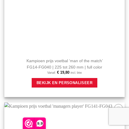
Kampioen prijs voetbal ‘man of the match’
FG14-FG040 | 225 tot 260 mm | full color
€
19,80
Vanaf:
incl. btw
Dit
BEKIJK EN PERSONALISEER
product
heeft
meerdere
variaties.
Deze
optie
Aan mijn
kan
favorieten
9,9
gekozen
toevoegen