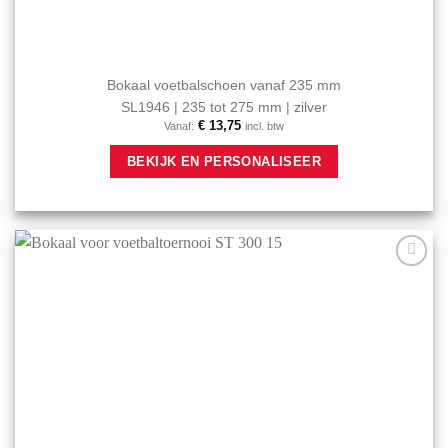
Bokaal voetbalschoen vanaf 235 mm
SL1946 | 235 tot 275 mm | zilver
€
13,75
Vanaf:
incl. btw
Dit
BEKIJK EN PERSONALISEER
product
heeft
meerdere
variaties.
Deze
optie
Aan mijn
kan
favorieten
gekozen
toevoegen
worden
op
de
productpagina