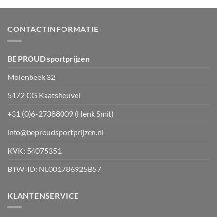
variaties.
Deze
optie
CONTACTINFORMATIE
kan
gekozen
worden
BE PROUD sportprijzen
op
Molenbeek 32
de
productpagina
5172 CG Kaatsheuvel
+31 (0)6-27388009 (Henk Smit)
info@beproudsportprijzen.nl
KVK: 54075351
BTW-ID: NL001786925B57
KLANTENSERVICE