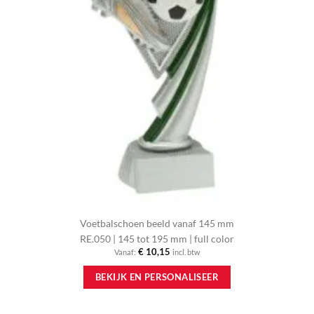
Voetbalschoen beeld vanaf 145 mm
RE.050 | 145 tot 195 mm | full color
€
10,15
Vanaf:
incl. btw
Dit
BEKIJK EN PERSONALISEER
product
heeft
meerdere