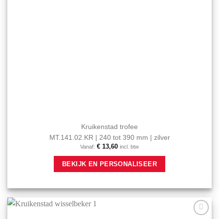
Kruikenstad trofee
MT.141.02.KR | 240 tot 390 mm | zilver
€
13,60
Vanaf:
incl. btw
Dit
BEKIJK EN PERSONALISEER
product
heeft
meerdere
variaties.
Deze
optie