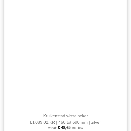
Aan mijn
kan
favorieten
gekozen
toevoegen
worden
op
de
productpagina
Kruikenstad wisselbeker
LT.089.02.KR | 450 tot 690 mm | zilver
€
48,65
Vanaf:
incl. btw