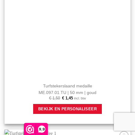
Turfstekerslaand medaille
ME.097.01.TU | 50 mm | goud
Oorspronkelijke
Huidige
€
1,50
€
1,45
incl. btw
prijs
prijs
was:
is:
BEKIJK EN PERSONALISEER
€ 1,50.
€ 1,45.
9,9