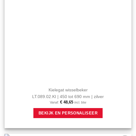
productpagina
Kielegat wisselbeker
LT.089.02.KI | 450 tot 690 mm | zilver
€
48,65
Vanaf:
incl. btw
Dit
BEKIJK EN PERSONALISEER
product
heeft
meerdere
variaties.