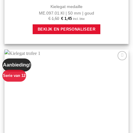
Kielegat medaille
ME.097.01.KI | 50 mm | goud
Oorspronkelijke
Huidige
€
1,50
€
1,45
incl. btw
prijs
prijs
was:
is:
BEKIJK EN PERSONALISEER
€ 1,50.
€ 1,45.
Aanbieding!
Aan mijn
favorieten
toevoegen
Serie van 12