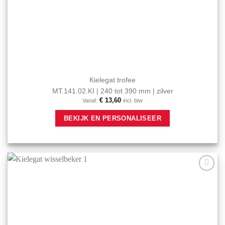
Kielegat trofee
MT.141.02.KI | 240 tot 390 mm | zilver
€
13,60
Vanaf:
incl. btw
Dit
BEKIJK EN PERSONALISEER
product
heeft
meerdere
variaties.
Deze
optie
Aan mijn
kan
favorieten
gekozen
toevoegen
worden
op
de