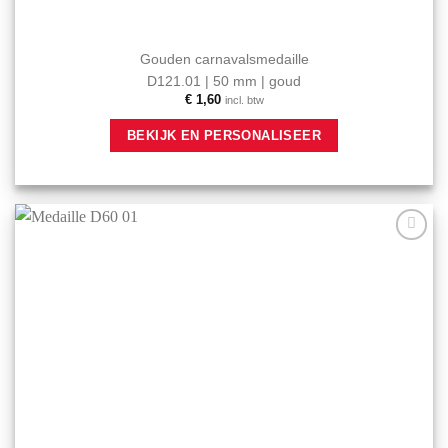
Gouden carnavalsmedaille
D121.01 | 50 mm | goud
€
1,60
incl. btw
BEKIJK EN PERSONALISEER
Aan mijn
favorieten
toevoegen