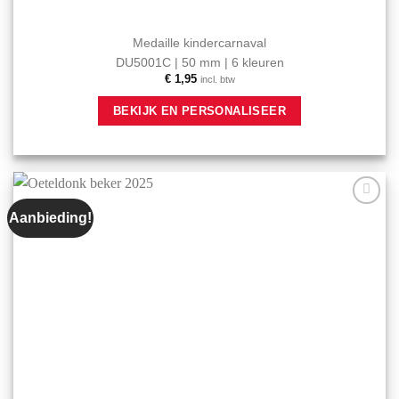
Medaille kindercarnaval
DU5001C | 50 mm | 6 kleuren
€
1,95
incl. btw
Dit
BEKIJK EN PERSONALISEER
product
heeft
meerdere
variaties.
Deze
optie
Aanbieding!
Aan mijn
kan
favorieten
gekozen
toevoegen
worden
op
de
productpagina