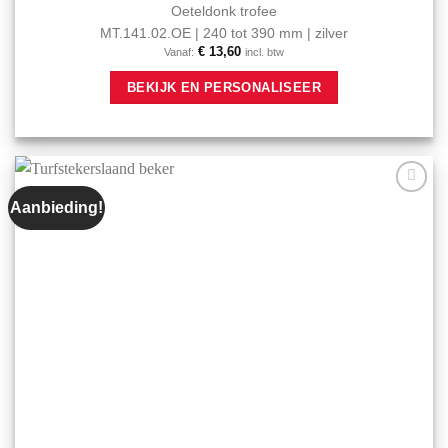
Oeteldonk trofee
MT.141.02.OE | 240 tot 390 mm | zilver
€
13,60
Vanaf:
incl. btw
Dit
BEKIJK EN PERSONALISEER
product
heeft
meerdere
variaties.
Deze
optie
Aanbieding!
Aan mijn
kan
favorieten
gekozen
toevoegen
worden
op
de
productpagina