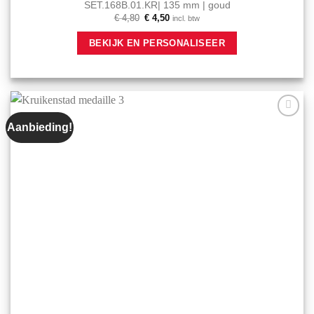
SET.168B.01.KR| 135 mm | goud
Oorspronkelijke
Huidige
€
4,80
€
4,50
incl. btw
prijs
prijs
was:
is:
BEKIJK EN PERSONALISEER
€ 4,80.
€ 4,50.
Aanbieding!
Aan mijn
favorieten
toevoegen