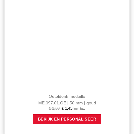
Oeteldonk medaille
ME.097.01.OE | 50 mm | goud
Oorspronkelijke
Huidige
€
1,50
€
1,45
incl. btw
prijs
prijs
was:
is:
BEKIJK EN PERSONALISEER
€ 1,50.
€ 1,45.