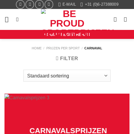
Ga
E-MAIL
+31 (0)6-27388009
naar
inhoud
LOGIN / REGISTREREN
HOME
/
PRIJZEN PER SPORT
/
CARNAVAL
FILTER
CARNAVALSPRIJZEN