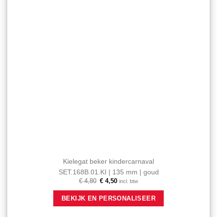
Kielegat beker kindercarnaval
SET.168B.01.KI | 135 mm | goud
Oorspronkelijke
Huidige
€
4,80
€
4,50
incl. btw
prijs
prijs
was:
is:
BEKIJK EN PERSONALISEER
€ 4,80.
€ 4,50.