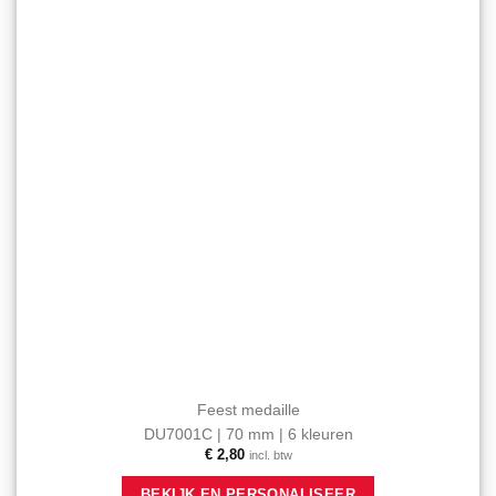
toevoegen
Feest medaille
DU7001C | 70 mm | 6 kleuren
€
2,80
incl. btw
Dit
BEKIJK EN PERSONALISEER
product