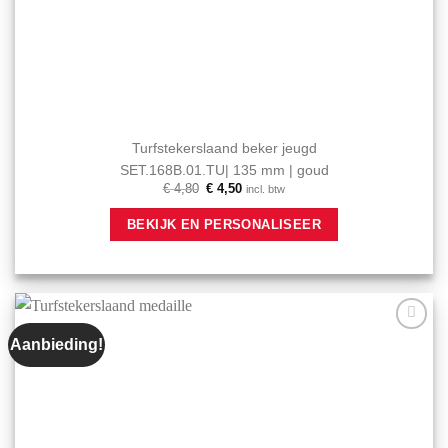
Turfstekerslaand beker jeugd
SET.168B.01.TU| 135 mm | goud
Oorspronkelijke
Huidige
€
4,80
€
4,50
incl. btw
prijs
prijs
was:
is:
BEKIJK EN PERSONALISEER
€ 4,80.
€ 4,50.
Aanbieding!
Aan mijn
favorieten
toevoegen