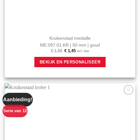
Kruikenstad medaille
ME.097.01.KR | 50 mm | goud
Oorspronkelijke
Huidige
€
1,50
€
1,45
incl. btw
prijs
prijs
was:
is:
BEKIJK EN PERSONALISEER
€ 1,50.
€ 1,45.
Aanbieding!
Aan mijn
favorieten
toevoegen
Serie van 12