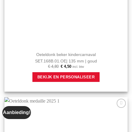
Oeteldonk beker kindercarnaval
SET.168B.01.OE| 135 mm | goud
Oorspronkelijke
Huidige
€
4,80
€
4,50
incl. btw
prijs
prijs
was:
is:
BEKIJK EN PERSONALISEER
€ 4,80.
€ 4,50.
Aanbieding!
Aan mijn
favorieten
toevoegen