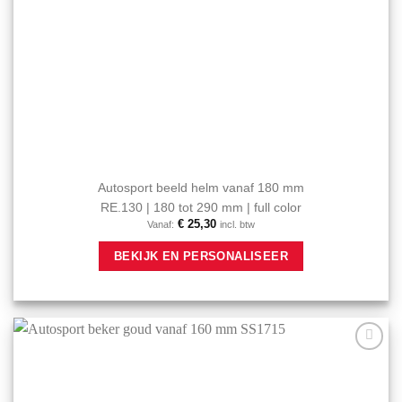
Autosport beeld helm vanaf 180 mm
RE.130 | 180 tot 290 mm | full color
€
25,30
Vanaf:
incl. btw
Dit
BEKIJK EN PERSONALISEER
product
heeft
meerdere
variaties.
Deze
optie
Aan mijn
kan
favorieten
gekozen
toevoegen