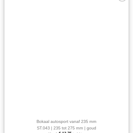
optie
Aan mijn
kan
favorieten
gekozen
toevoegen
worden
op
de
productpagina
Bokaal autosport vanaf 235 mm
ST.043 | 235 tot 275 mm | goud