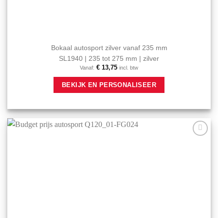
Bokaal autosport zilver vanaf 235 mm
SL1940 | 235 tot 275 mm | zilver
€
13,75
Vanaf:
incl. btw
Dit
BEKIJK EN PERSONALISEER
product
heeft
meerdere
variaties.
Deze
optie
Aan mijn
kan
favorieten
gekozen
toevoegen
worden
op
de
productpagina