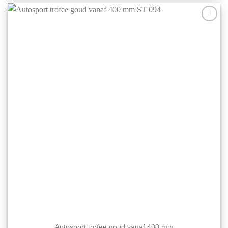
variaties.
Deze
optie
Aan mijn
kan
favorieten
gekozen
toevoegen
worden
op
de
productpagina
Autosport trofee goud vanaf 400 mm