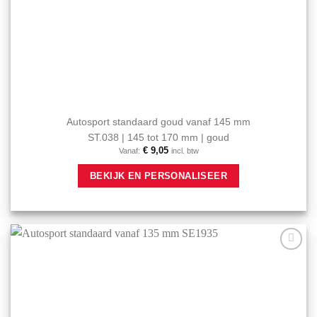
Autosport standaard goud vanaf 145 mm
ST.038 | 145 tot 170 mm | goud
€
9,05
Vanaf:
incl. btw
Dit
BEKIJK EN PERSONALISEER
product
heeft
meerdere
variaties.
Deze
optie
Aan mijn
kan
favorieten
gekozen
toevoegen
worden
op