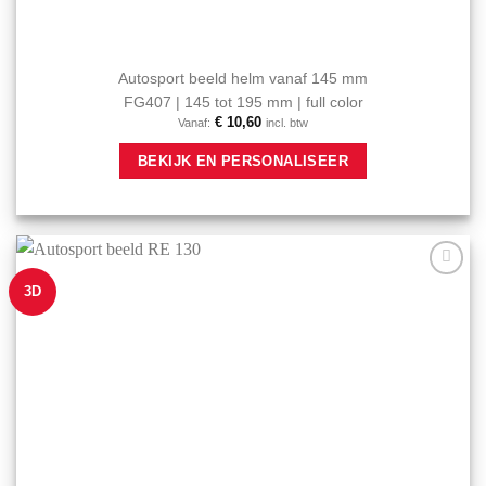
Autosport beeld helm vanaf 145 mm
FG407 | 145 tot 195 mm | full color
€
10,60
Vanaf:
incl. btw
Dit
BEKIJK EN PERSONALISEER
product
heeft
meerdere
variaties.
Deze
optie
3D
Aan mijn
kan
favorieten
gekozen
toevoegen
worden
op
de
productpagina