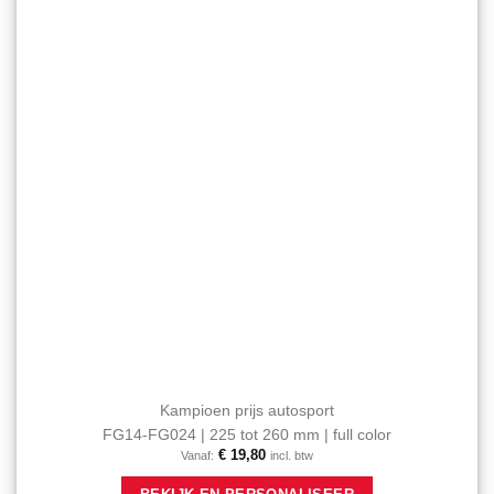
gekozen
toevoegen
worden
op
de
productpagina
Kampioen prijs autosport
FG14-FG024 | 225 tot 260 mm | full color
€
19,80
Vanaf:
incl. btw
Dit