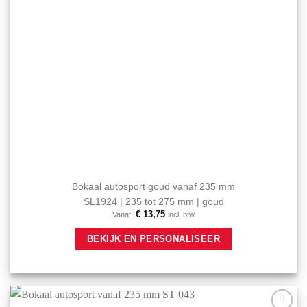
Bokaal autosport goud vanaf 235 mm
SL1924 | 235 tot 275 mm | goud
€
13,75
Vanaf:
incl. btw
Dit
BEKIJK EN PERSONALISEER
product
heeft
meerdere
variaties.
Deze