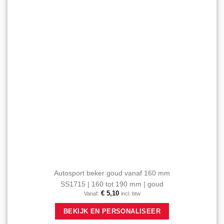
worden
op
de
productpagina
Autosport beker goud vanaf 160 mm
SS1715 | 160 tot 190 mm | goud
€
5,10
Vanaf:
incl. btw
Dit
BEKIJK EN PERSONALISEER
product
heeft