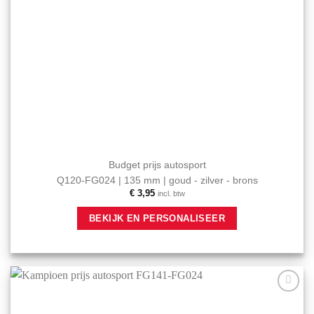
Budget prijs autosport
Q120-FG024 | 135 mm | goud - zilver - brons
€
3,95
incl. btw
Dit
BEKIJK EN PERSONALISEER
product
heeft
meerdere
variaties.
Deze
optie
Aan mijn
kan
favorieten