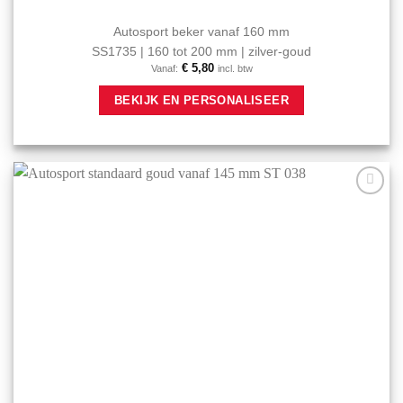
Autosport beker vanaf 160 mm
SS1735 | 160 tot 200 mm | zilver-goud
€
5,80
Vanaf:
incl. btw
Dit
BEKIJK EN PERSONALISEER
product
heeft
meerdere
variaties.
Deze
optie
Aan mijn
kan
favorieten
gekozen
toevoegen
worden
op
de
productpagina