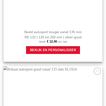
Beeld autosport bougie vanaf 135 mm
RE.132 | 135 tot 200 mm | zilver-goud
€
12,40
Vanaf:
incl. btw
Dit
BEKIJK EN PERSONALISEER
product
heeft
meerdere
variaties.
Deze
optie
Aan mijn
kan
favorieten
gekozen
toevoegen
worden
op
de
productpagina