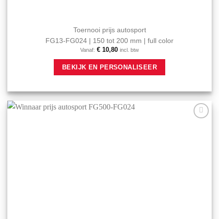
Toernooi prijs autosport
FG13-FG024 | 150 tot 200 mm | full color
€
10,80
Vanaf:
incl. btw
Dit
BEKIJK EN PERSONALISEER
product
heeft
meerdere
variaties.
Deze
optie
Aan mijn
kan
favorieten
gekozen
toevoegen
worden
op
de
productpagina