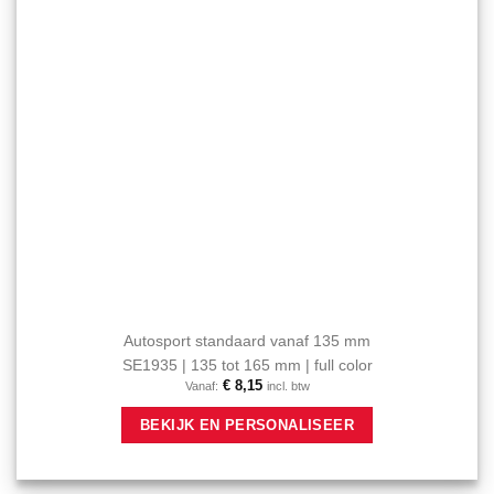
de
productpagina
Autosport standaard vanaf 135 mm
SE1935 | 135 tot 165 mm | full color
€
8,15
Vanaf:
incl. btw
Dit
BEKIJK EN PERSONALISEER
product
heeft
meerdere