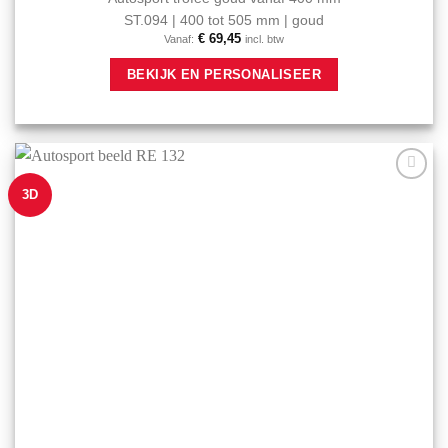
ST.094 | 400 tot 505 mm | goud
€
69,45
Vanaf:
incl. btw
Dit
BEKIJK EN PERSONALISEER
product
heeft
meerdere
variaties.
Deze
optie
3D
Aan mijn
kan
favorieten
gekozen
toevoegen
worden
op
de
productpagina