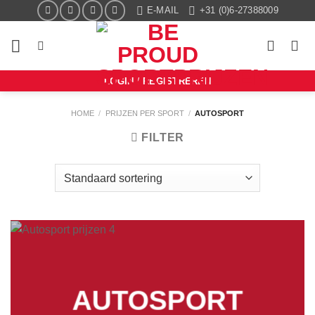
Ga
E-MAIL
+31 (0)6-27388009
naar
inhoud
LOGIN / REGISTREREN
HOME
/
PRIJZEN PER SPORT
/
AUTOSPORT
FILTER
AUTOSPORT