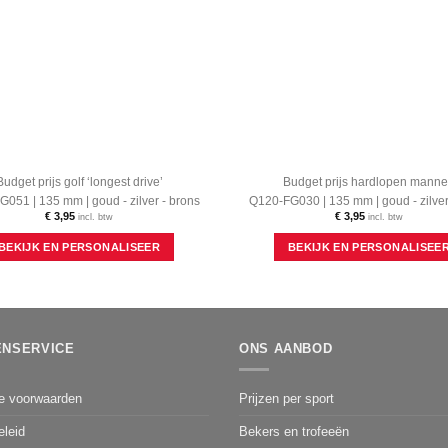
Budget prijs golf ‘longest drive’
Budget prijs hardlopen mann
051 | 135 mm | goud - zilver - brons
Q120-FG030 | 135 mm | goud - zilver
€
3,95
€
3,95
incl. btw
incl. btw
Dit
BEKIJK EN PERSONALISEER
BEKIJK EN PERSONALISEE
product
heeft
meerdere
variaties.
Deze
optie
ENSERVICE
ONS AANBOD
kan
gekozen
worden
e voorwaarden
Prijzen per sport
op
de
eleid
Bekers en trofeeën
productpagina