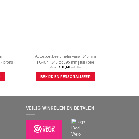
en
Autosport beeld helm vanaf 145 mm
 - brons
FG407 | 145 tot 195 mm | full color
€
10,60
Vanaf:
incl. btw
Dit
Dit
R
BEKIJK EN PERSONALISEER
product
product
heeft
heeft
meerdere
meerdere
variaties.
variaties.
Deze
Deze
optie
optie
VEILIG WINKELEN EN BETALEN
kan
kan
gekozen
gekozen
worden
worden
op
op
de
de
productpagina
productpagina