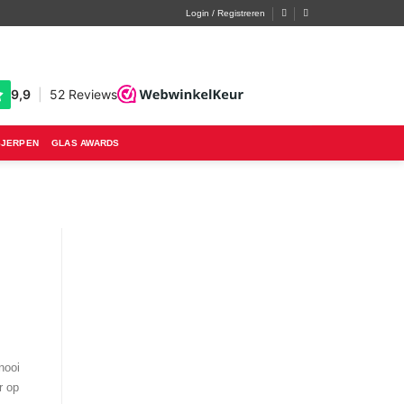
Login / Registreren
SJERPEN
GLAS AWARDS
nooi
r op