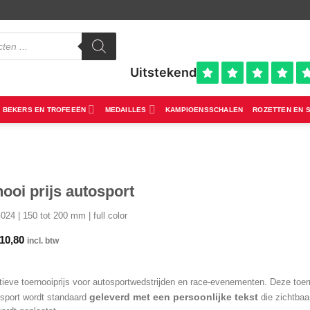
BEKERS EN TROFEEËN
MEDAILLES
KAMPIOENSSCHALEN
ROZETTEN EN 
ooi prijs autosport
4 | 150 tot 200 mm | full color
10,80
incl. btw
ieve toernooiprijs voor autosportwedstrijden en race-evenementen. Deze toer
geleverd met een persoonlijke tekst
osport wordt standaard
die zichtbaa