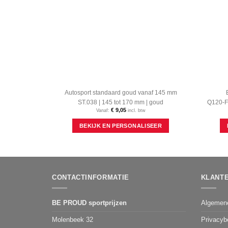
Autosport standaard goud vanaf 145 mm
ST.038 | 145 tot 170 mm | goud
Q120-FG
€
9,05
Vanaf:
incl. btw
Dit
BEKIJK EN PERSONALISEER
product
heeft
meerdere
variaties.
Deze
optie
CONTACTINFORMATIE
KLANT
kan
gekozen
worden
BE PROUD sportprijzen
Algemen
op
de
Molenbeek 32
Privacyb
productpagina