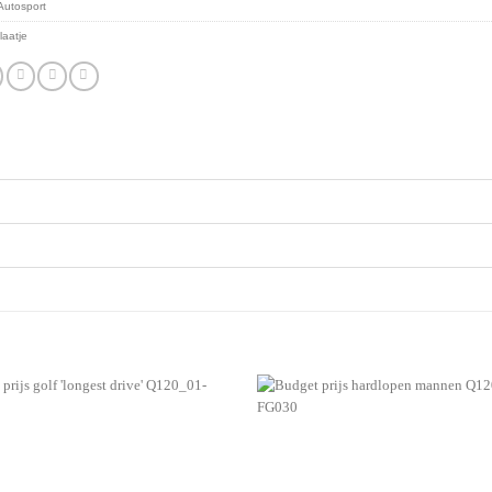
Autosport
laatje
Aan mijn
favorieten
toevoegen