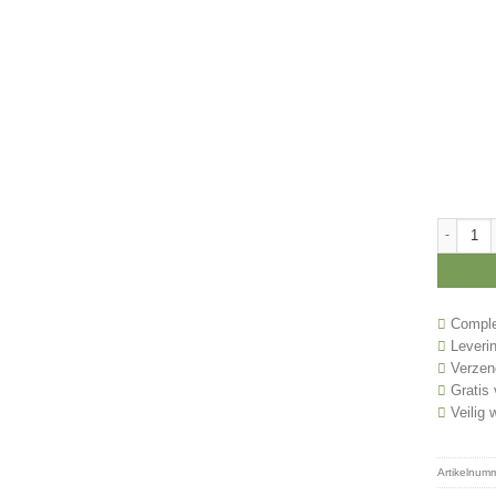
Toernooi 
Complee
Leverin
Verzend
Gratis 
Veilig 
Artikelnum