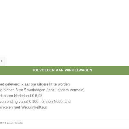
prijs autosport aantal
TOEVOEGEN AAN WINKELWAGEN
t geleverd; klaar om uitgereikt te worden
g binnen 3 tot 5 werkdagen (tenzij anders vermeld)
kosten Nederland € 6,95
verzending vanaf € 100,- binnen Nederland
winkelen met WebwinkelKeur
mer:
FG13-FG024