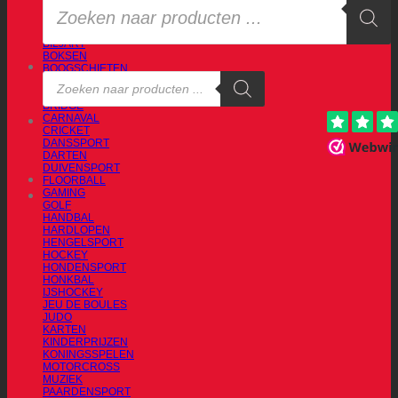
AUTOSPORT
zoeken
BADMINTON
BASKETBAL
BILJART
BOKSEN
BOOGSCHIETEN
Producten
BOWLING
zoeken
BRANDWEERSPORT
BRIDGE
CARNAVAL
CRICKET
DANSSPORT
DARTEN
DUIVENSPORT
FLOORBALL
GAMING
GOLF
HANDBAL
HARDLOPEN
HENGELSPORT
HOCKEY
HONDENSPORT
HONKBAL
IJSHOCKEY
JEU DE BOULES
JUDO
KARTEN
KINDERPRIJZEN
KONINGSSPELEN
MOTORCROSS
MUZIEK
PAARDENSPORT