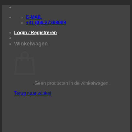
Ga
naar
E-MAIL
inhoud
+31 (0)6-27388009
Login / Registreren
Winkelwagen
Geen producten in de winkelwagen.
Terug naar winkel