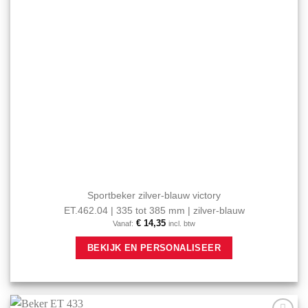
productpagina
Sportbeker zilver-blauw victory
ET.462.04 | 335 tot 385 mm | zilver-blauw
€
14,35
Vanaf:
incl. btw
Dit
BEKIJK EN PERSONALISEER
product
heeft
meerdere
variaties.
Deze