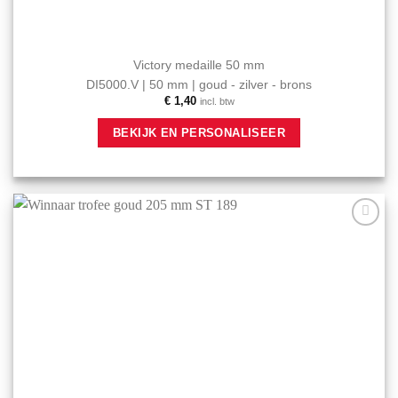
Victory medaille 50 mm
DI5000.V | 50 mm | goud - zilver - brons
€
1,40
incl. btw
Dit
BEKIJK EN PERSONALISEER
product
heeft
meerdere
variaties.
Deze
optie
Aan mijn
kan
favorieten
gekozen
toevoegen
worden
op
de
productpagina