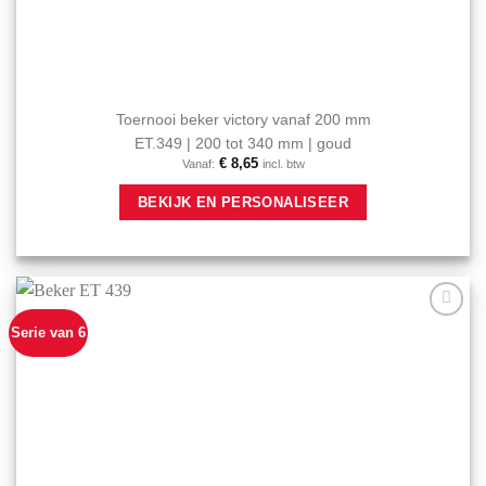
Toernooi beker victory vanaf 200 mm
ET.349 | 200 tot 340 mm | goud
€
8,65
Vanaf:
incl. btw
Dit
BEKIJK EN PERSONALISEER
product
heeft
meerdere
variaties.
Deze
optie
Serie van 6
Aan mijn
kan
favorieten
gekozen
toevoegen
worden
op
de
productpagina