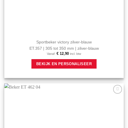
Sportbeker victory zilver-blauw
ET.357 | 305 tot 350 mm | zilver-blauw
€
12,90
Vanaf:
incl. btw
Dit
BEKIJK EN PERSONALISEER
product
heeft
meerdere
variaties.
Deze
optie
Aan mijn
kan
favorieten
gekozen
toevoegen
worden
op
de