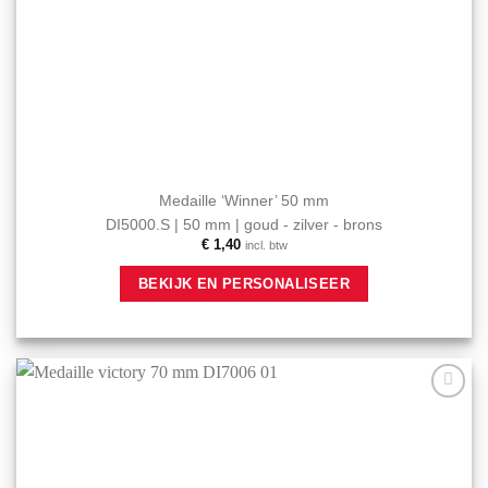
Medaille ‘Winner’ 50 mm
DI5000.S | 50 mm | goud - zilver - brons
€
1,40
incl. btw
Dit
BEKIJK EN PERSONALISEER
product
heeft
meerdere
variaties.
Deze
optie
Aan mijn
kan
favorieten
gekozen
toevoegen
worden