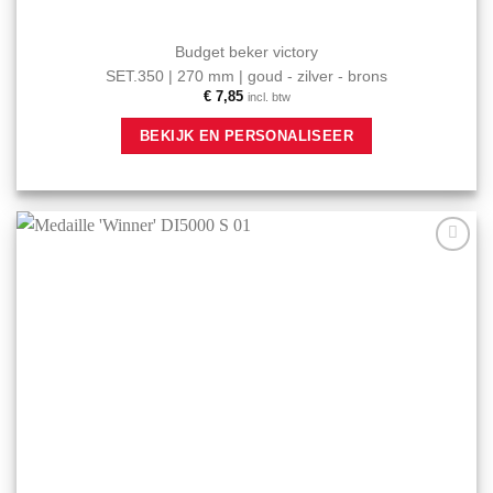
Budget beker victory
SET.350 | 270 mm | goud - zilver - brons
€
7,85
incl. btw
Dit
BEKIJK EN PERSONALISEER
product
heeft
meerdere
variaties.
Deze
optie
Aan mijn
kan
favorieten
gekozen
toevoegen
worden
op
de
productpagina