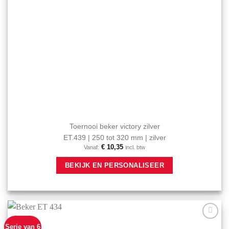
Toernooi beker victory zilver
ET.439 | 250 tot 320 mm | zilver
€
10,35
Vanaf:
incl. btw
Dit
BEKIJK EN PERSONALISEER
product
heeft
meerdere
variaties.
Deze
optie
Serie van 6
Aan mijn