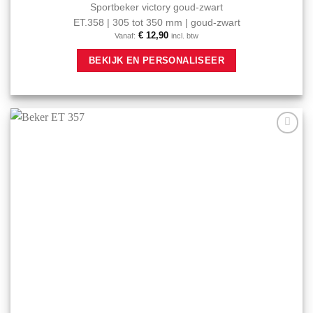
Sportbeker victory goud-zwart
ET.358 | 305 tot 350 mm | goud-zwart
€
12,90
Vanaf:
incl. btw
Dit
BEKIJK EN PERSONALISEER
product
heeft
meerdere
variaties.
Deze
optie
Aan mijn
kan
favorieten
gekozen
toevoegen
worden
op
de
productpagina