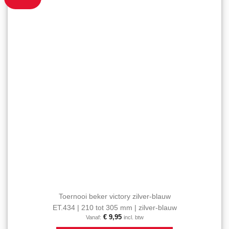
kan
favorieten
gekozen
toevoegen
worden
op
de
productpagina
Toernooi beker victory zilver-blauw
ET.434 | 210 tot 305 mm | zilver-blauw
€
9,95
Vanaf:
incl. btw
Dit