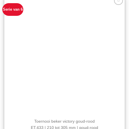
optie
Serie van 6
Aan mijn
kan
favorieten
gekozen
toevoegen
worden
op
de
productpagina
Toernooi beker victory goud-rood
ET.433 | 210 tot 305 mm | goud-rood