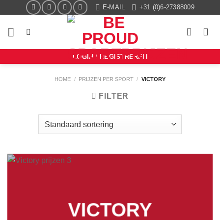
Ga
E-MAIL
+31 (0)6-27388009
naar
inhoud
LOGIN / REGISTREREN
HOME
/
PRIJZEN PER SPORT
/
VICTORY
FILTER
VICTORY