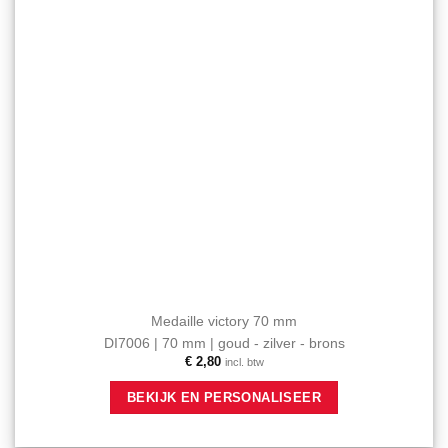
op
de
productpagina
Medaille victory 70 mm
DI7006 | 70 mm | goud - zilver - brons
€
2,80
incl. btw
Dit
BEKIJK EN PERSONALISEER
product
heeft
meerdere