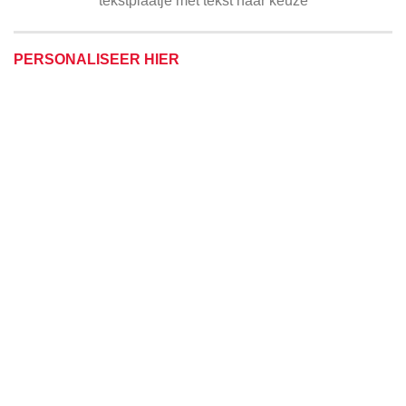
tekstplaatje met tekst naar keuze
PERSONALISEER HIER