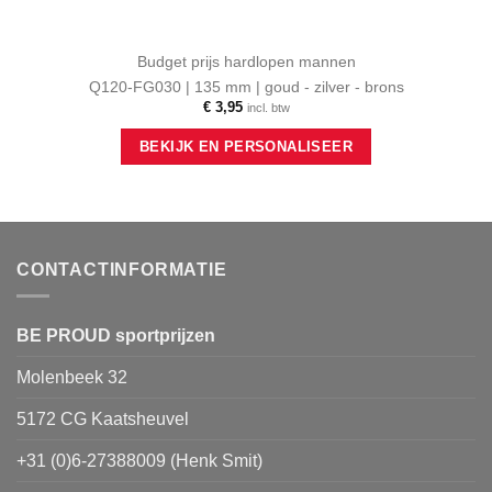
Budget prijs hardlopen mannen
Q120-FG030 | 135 mm | goud - zilver - brons
€
3,95
incl. btw
Dit
BEKIJK EN PERSONALISEER
product
heeft
meerdere
variaties.
Deze
optie
CONTACTINFORMATIE
kan
gekozen
worden
BE PROUD sportprijzen
op
Molenbeek 32
de
productpagina
5172 CG Kaatsheuvel
+31 (0)6-27388009 (Henk Smit)