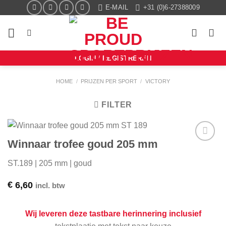
Ga
E-MAIL
+31 (0)6-27388009
naar
inhoud
LOGIN / REGISTREREN
HOME
/
PRIJZEN PER SPORT
/
VICTORY
FILTER
Winnaar trofee goud 205 mm
Aan mijn
favorieten
ST.189 | 205 mm | goud
toevoegen
€
6,60
incl. btw
Wij leveren deze tastbare herinnering inclusief