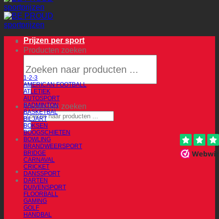
Prijzen per sport
Producten zoeken
1-2-3
AMERICAN FOOTBALL
ATLETIEK
AUTOSPORT
BADMINTON
Producten zoeken
BASKETBAL
BILJART
BOKSEN
BOOGSCHIETEN
BOWLING
BRANDWEERSPORT
BRIDGE
CARNAVAL
CRICKET
DANSSPORT
DARTEN
DUIVENSPORT
FLOORBALL
GAMING
GOLF
HANDBAL