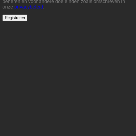
beheren en voor andere doeleinden zoals omschreven in
onze
privacybeleid
.
Registreren