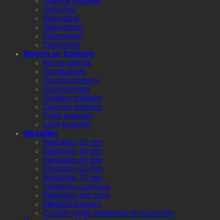
Voetbal vrouwen
Volleybal
Wereldbol
Wielersport
Wintersport
Zwemmen
Bekers en trofeeën
Kleine bekers
Sportbekers
Toernooi bekers
Wisselbekers
Gouden trofeeën
Zilveren trofeeën
Grote trofeeën
Luxe trofeeën
Medailles
Medailles 32 mm
Medailles 40 mm
Medailles 45 mm
Medailles 50 mm
Medailles 70 mm
Medailles carnaval
Medailles per sport
Medailledoosjes
Custom made medailles en halslinten