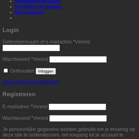
Kampioensschalen
Rozetten en sjerpen
Glas awards
Login
Gebruikersnaam of e-mailadres
*
Vereist
Wachtwoord
*
Vereist
Onthouden
Inloggen
Je wachtwoord vergeten?
Registreren
E-mailadres
*
Vereist
Wachtwoord
*
Vereist
Je persoonlijke gegevens worden gebruikt om je ervaring op
deze site te ondersteunen, om toegang tot je account te