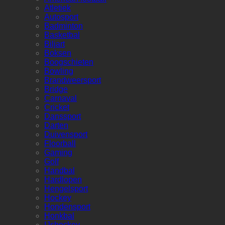
Atletiek
Autosport
Badminton
Basketbal
Biljart
Boksen
Boogschieten
Bowling
Brandweersport
Bridge
Carnaval
Cricket
Danssport
Darten
Duivensport
Floorball
Gaming
Golf
Handbal
Hardlopen
Hengelsport
Hockey
Hondensport
Honkbal
IJshockey