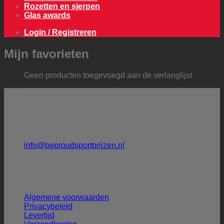
Rozetten en sjerpen
Glas awards
Login / Registreren
Mijn favorieten
Geen producten toegevoegd aan de verlanglijst
Contactinformatie
BE PROUD sportprijzen
Molenbeek 32
5172 CG Kaatsheuvel
+31 (0)6-27388009 (Henk Smit)
info@beproudsportprijzen.nl
KVK: 54075351
BTW-ID: NL001786925B57
Klantenservice
Algemene voorwaarden
Privacybeleid
Levertijd