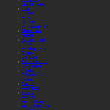
Jeu de boules
Judo
Karten
Kerst
Kinderen
Koningsspelen
Motorcross
Muziek
Paardensport
Padel
Poedelprijzen
Rugby
Schaken
Scheidsrechter
Sinterklaas
Tafeltennis
Tafelvoetbal
Tennis
Turnen
Vechtsport
Victory
Voetbal
Voetbal keeper
Voetbal mannen