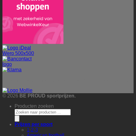
Betalingen worden veilig verwerkt via onze betaalprovider:
© 2026
BE PROUD sportprijzen.
Producten zoeken
Prijzen per sport
1-2-3
American football