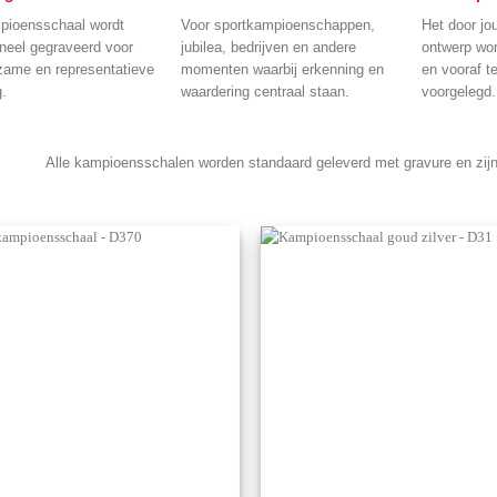
pioensschaal wordt
Voor sportkampioenschappen,
Het door jo
oneel gegraveerd voor
jubilea, bedrijven en andere
ontwerp wor
zame en representatieve
momenten waarbij erkenning en
en vooraf t
g.
waardering centraal staan.
voorgelegd.
Alle kampioensschalen worden standaard geleverd met gravure en zijn
Aan mijn
favorieten
toevoegen