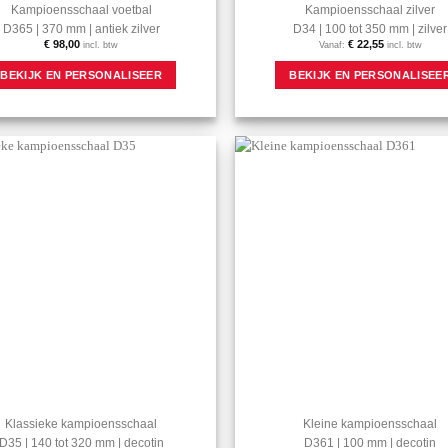
Kampioensschaal voetbal
Kampioensschaal zilver
D365 | 370 mm | antiek zilver
D34 | 100 tot 350 mm | zilver
€
98,00
€
22,55
incl. btw
Vanaf:
incl. btw
BEKIJK EN PERSONALISEER
BEKIJK EN PERSONALISEE
Aan mijn
favorieten
toevoegen
Klassieke kampioensschaal
Kleine kampioensschaal
D35 | 140 tot 320 mm | decotin
D361 | 100 mm | decotin