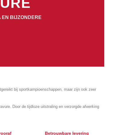
VURE
A EN BIJZONDERE
gereikt bij sportkampioenschappen, maar zijn ook zeer
re. Door de tijdloze uitstraling en verzorgde afwerking
vooraf
Betrouwbare levering