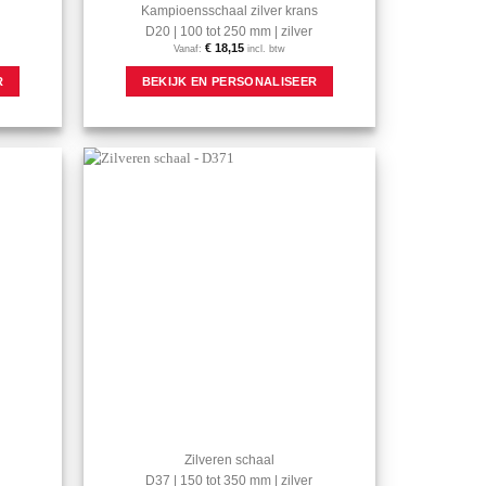
Kampioensschaal zilver krans
D20 | 100 tot 250 mm | zilver
€
18,15
Vanaf:
incl. btw
Dit
Dit
R
BEKIJK EN PERSONALISEER
product
product
heeft
heeft
meerdere
meerdere
variaties.
variaties.
Deze
Deze
optie
optie
Aan mijn
Aan mijn
kan
kan
favorieten
favorieten
gekozen
gekozen
toevoegen
toevoegen
worden
worden
op
op
de
de
productpagina
productpagina
Zilveren schaal
D37 | 150 tot 350 mm | zilver