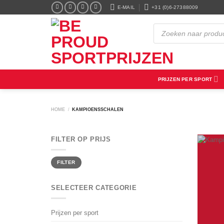
Ga
E-MAIL
+31 (0)6-27388009
naar
inhoud
Producten
zoeken
PRIJZEN PER SPORT
HOME
/
KAMPIOENSSCHALEN
FILTER OP PRIJS
Min.
Max.
FILTER
prijs
prijs
SELECTEER CATEGORIE
Prijzen per sport