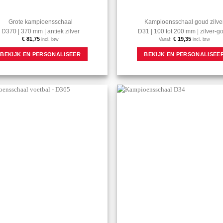
Grote kampioensschaal
Kampioensschaal goud zilve
D370 | 370 mm | antiek zilver
D31 | 100 tot 200 mm | zilver-g
€
81,75
€
19,35
incl. btw
Vanaf:
incl. btw
BEKIJK EN PERSONALISEER
BEKIJK EN PERSONALISEE
Aan mijn
favorieten
toevoegen