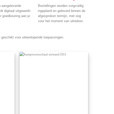
u aangeleverde
Bestellingen worden zorgvuldig
dt digitaal uitgewerkt
ingepland en geleverd binnen de
er goedkeuring aan je
afgesproken termijn, met oog
voor het moment van uitreiken.
 geschikt voor uiteenlopende toepassingen.
Aan mijn
Aan mijn
favorieten
favorieten
toevoegen
toevoegen