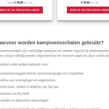
€
30,80
€
20,65
Vanaf:
incl. btw
incl. btw
Dit
BEKIJK EN PERSONALISEER
BEKIJK EN PERSONALISEE
product
heeft
meerdere
variaties.
Deze
optie
kan
gekozen
arvoor worden kampioensschalen gebruikt?
worden
op
pioensschalen zijn veelzijdige ereprijzen en worden ingezet bij uiteenlopend
de
ere schaal volledig worden afgestemd op het moment waarvoor deze wordt uitg
productpagina
worden onder andere gebruikt voor:
ampioenschappen binnen sportverenigingen en competities
ubilea van verenigingen en organisaties
este team, winkel of afdeling van het jaar
ensioen en afscheid
releden en bijzondere erkenningen