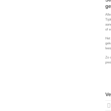
ge
All
Tij
aang
of 
Het
gek
lee
Zo o
pres
Ve