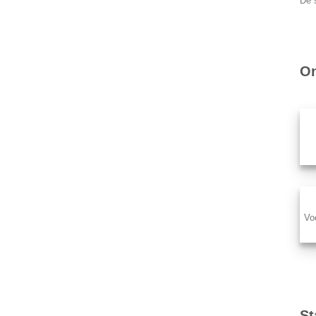
De s
On
Vo
St