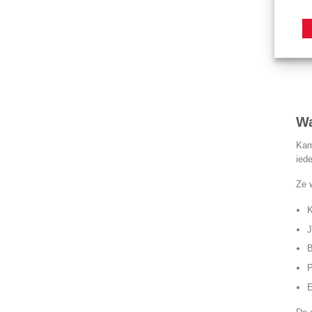
Wa
Kam
ied
Ze 
K
J
B
P
E