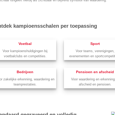
chaal fungeert hierbij als zichtbaar en blijvend symbool van waardering.
tdek kampioensschalen per toepassing
Voetbal
Sport
Voor kampioenshuldigingen bij
Voor teams, verenigingen,
voetbalclubs en competities.
evenementen en sportcompetit
Bedrijven
Pensioen en afscheid
or zakelijke erkenning, waardering en
Voor waardering en erkenning 
teamprestaties.
afscheid en pensioen.
andaard gegraveerd en volledig