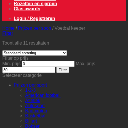
Rozetten en sjerpen
Glas awards
Login / Registreren
Home
/
Prijzen per sport
/
Voetbal keeper
Filter
Toont alle 11 resultaten
Filter op prijs
Min. prijs
Max. prijs
Filter
Selecteer categorie
Prijzen per sport
1-2-3
American football
Atletiek
Autosport
Badminton
Basketbal
Biljart
Boksen