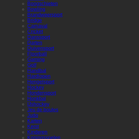
Boogschieten
Bowling
Brandweersport
Bridge
Carnaval
Cricket
Danssport
Darten
Duivensport
Floorball
Gaming
Golf
Handbal
Hardlopen
Hengelsport
Hockey
Hondensport
Honkbal
IJshockey
Jeu de boules
Judo
Karten
Kerst
Kinderen
Koningsspelen