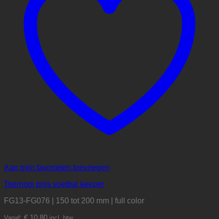
Aan mijn favorieten toevoegen
Toernooi prijs voetbal keeper
FG13-FG076 | 150 tot 200 mm | full color
€
10,80
Vanaf:
incl. btw