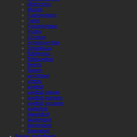
Motorcross
Muziek
Paardensport
Padel
Poedelprijzen
Rugby
Schaken
Scheidsrechter
Sinterklaas
Tafeltennis
Tafelvoetbal
Tennis
Turnen
Vechtsport
Victory
Voetbal
Voetbal keeper
Voetbal mannen
Voetbal vrouwen
Volleybal
Wereldbol
Wielersport
Wintersport
Zwemmen
Bekers en trofeeën