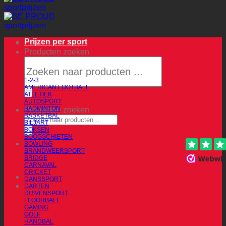
Prijzen per sport
Producten zoeken
1-2-3
AMERICAN FOOTBALL
ATLETIEK
AUTOSPORT
BADMINTON
Producten zoeken
BASKETBAL
BILJART
BOKSEN
BOOGSCHIETEN
BOWLING
BRANDWEERSPORT
BRIDGE
CARNAVAL
CRICKET
DANSSPORT
DARTEN
DUIVENSPORT
FLOORBALL
GAMING
GOLF
HANDBAL