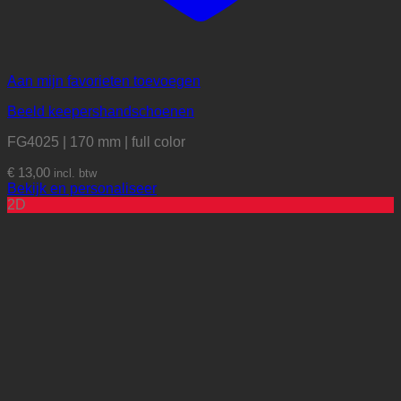
Aan mijn favorieten toevoegen
Beeld keepershandschoenen
FG4025 | 170 mm | full color
€
13,00
incl. btw
Bekijk en personaliseer
2D