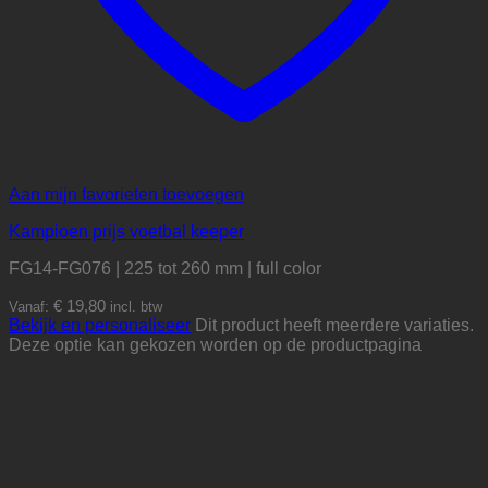
Aan mijn favorieten toevoegen
Kampioen prijs voetbal keeper
FG14-FG076 | 225 tot 260 mm | full color
€
19,80
Vanaf:
incl. btw
Bekijk en personaliseer
Dit product heeft meerdere variaties.
Deze optie kan gekozen worden op de productpagina