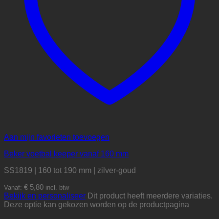
Aan mijn favorieten toevoegen
Beker voetbal keeper vanaf 160 mm
SS1819 | 160 tot 190 mm | zilver-goud
€
5,80
Vanaf:
incl. btw
Bekijk en personaliseer
Dit product heeft meerdere variaties.
Deze optie kan gekozen worden op de productpagina