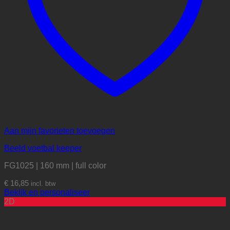
Aan mijn favorieten toevoegen
Beeld voetbal keeper
FG1025 | 160 mm | full color
€
16,85
incl. btw
Bekijk en personaliseer
2D