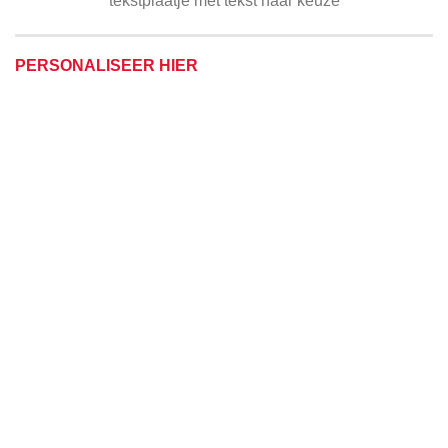
tekstplaatje met tekst naar keuze
PERSONALISEER HIER