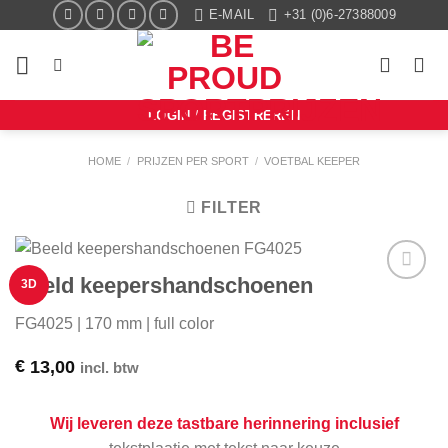
Ga
E-MAIL
+31 (0)6-27388009
naar
inhoud
LOGIN / REGISTREREN
HOME
/
PRIJZEN PER SPORT
/
VOETBAL KEEPER
FILTER
Beeld keepershandschoenen
3D
Aan mijn
favorieten
FG4025 | 170 mm | full color
toevoegen
€
13,00
incl. btw
Wij leveren deze tastbare herinnering inclusief