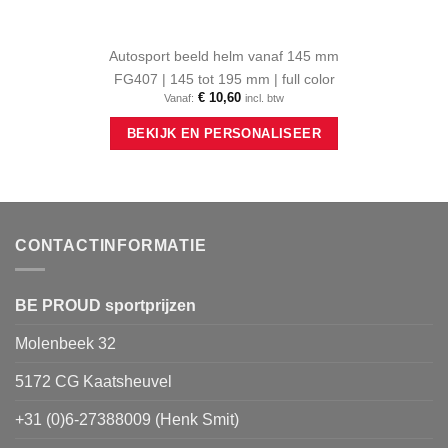
Autosport beeld helm vanaf 145 mm
FG407 | 145 tot 195 mm | full color
€
10,60
Vanaf:
incl. btw
Dit
BEKIJK EN PERSONALISEER
product
heeft
meerdere
variaties.
Deze
optie
CONTACTINFORMATIE
kan
gekozen
worden
BE PROUD sportprijzen
op
Molenbeek 32
de
productpagina
5172 CG Kaatsheuvel
+31 (0)6-27388009 (Henk Smit)