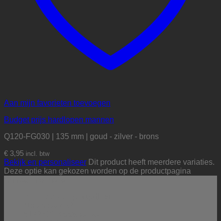
Aan mijn favorieten toevoegen
Budget prijs hardlopen mannen
Q120-FG030 | 135 mm | goud - zilver - brons
€
3,95
incl. btw
Bekijk en personaliseer
Dit product heeft meerdere variaties.
Deze optie kan gekozen worden op de productpagina
Contactinformatie
BE PROUD sportprijzen
Molenbeek 32
5172 CG Kaatsheuvel