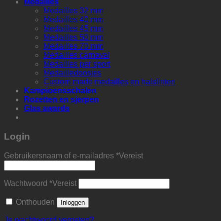
Medailles
Medailles 32 mm
Medailles 40 mm
Medailles 45 mm
Medailles 50 mm
Medailles 70 mm
Medailles carnaval
Medailles per sport
Medailledoosjes
Custom made medailles en halslinten
Kampioensschalen
Rozetten en sjerpen
Glas awards
Login
Gebruikersnaam of e-mailadres
*
Vereist
Wachtwoord
*
Vereist
Onthouden
Inloggen
Je wachtwoord vergeten?