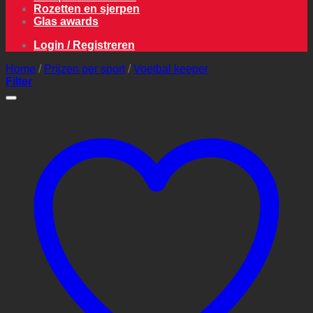
Rozetten en sjerpen
Glas awards
Login / Registreren
Home
/
Prijzen per sport
/
Voetbal keeper
Filter