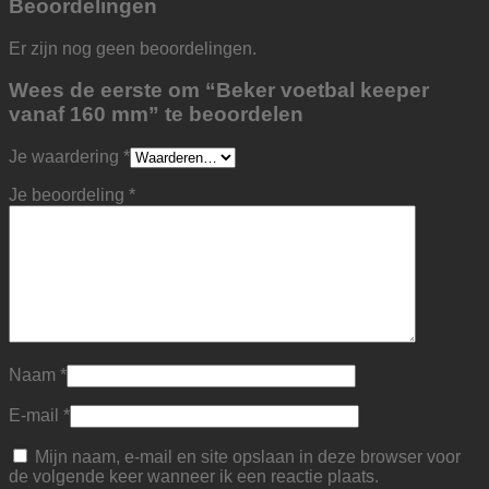
Beoordelingen
Er zijn nog geen beoordelingen.
Wees de eerste om “Beker voetbal keeper
vanaf 160 mm” te beoordelen
Je waardering
*
Je beoordeling
*
Naam
*
E-mail
*
Mijn naam, e-mail en site opslaan in deze browser voor
de volgende keer wanneer ik een reactie plaats.