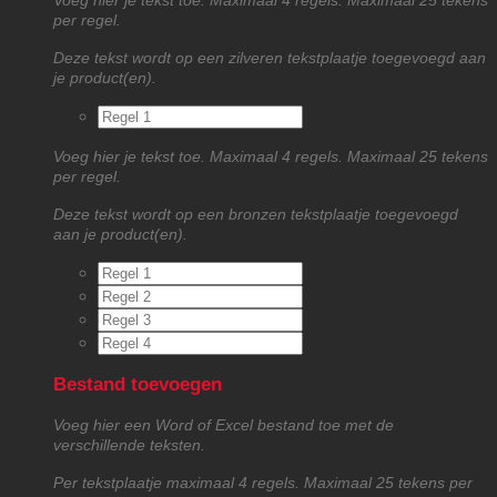
Voeg hier je tekst toe. Maximaal 4 regels. Maximaal 25 tekens
per regel.
Deze tekst wordt op een zilveren tekstplaatje toegevoegd aan
je product(en).
Voeg hier je tekst toe. Maximaal 4 regels. Maximaal 25 tekens
per regel.
Deze tekst wordt op een bronzen tekstplaatje toegevoegd
aan je product(en).
Bestand toevoegen
Voeg hier een Word of Excel bestand toe met de
verschillende teksten.
Per tekstplaatje maximaal 4 regels. Maximaal 25 tekens per