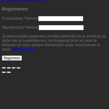
Registreren
E-mailadres
*
Vereist
Wachtwoord
*
Vereist
Je persoonlijke gegevens worden gebruikt om je ervaring op
deze site te ondersteunen, om toegang tot je account te
beheren en voor andere doeleinden zoals omschreven in
onze
privacybeleid
.
Registreren