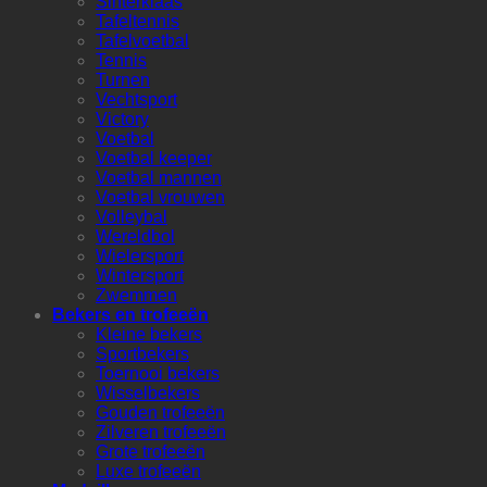
Sinterklaas
Tafeltennis
Tafelvoetbal
Tennis
Turnen
Vechtsport
Victory
Voetbal
Voetbal keeper
Voetbal mannen
Voetbal vrouwen
Volleybal
Wereldbol
Wielersport
Wintersport
Zwemmen
Bekers en trofeeën
Kleine bekers
Sportbekers
Toernooi bekers
Wisselbekers
Gouden trofeeën
Zilveren trofeeën
Grote trofeeën
Luxe trofeeën