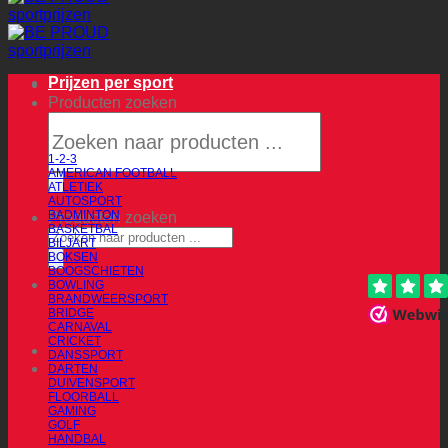
Prijzen per sport
Producten zoeken
1-2-3
AMERICAN FOOTBALL
ATLETIEK
AUTOSPORT
BADMINTON
Producten zoeken
BASKETBAL
BILJART
BOKSEN
BOOGSCHIETEN
BOWLING
BRANDWEERSPORT
BRIDGE
CARNAVAL
CRICKET
DANSSPORT
DARTEN
DUIVENSPORT
FLOORBALL
GAMING
GOLF
HANDBAL