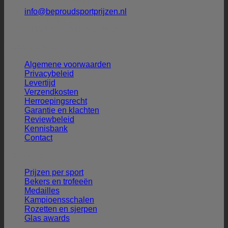
+31 (0)6-27388009 (Henk Smit)
info@beproudsportprijzen.nl
KVK: 54075351
BTW-ID: NL001786925B57
Klantenservice
Algemene voorwaarden
Privacybeleid
Levertijd
Verzendkosten
Herroepingsrecht
Garantie en klachten
Reviewbeleid
Kennisbank
Contact
Ons aanbod
Prijzen per sport
Bekers en trofeeën
Medailles
Kampioensschalen
Rozetten en sjerpen
Glas awards