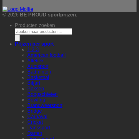
© 2026
BE PROUD sportprijzen.
Producten zoeken
Prijzen per sport
1-2-3
American football
Atletiek
Autosport
Badminton
Basketbal
Biljart
Boksen
Boogschieten
Bowling
Brandweersport
Bridge
Carnaval
Cricket
Danssport
Darten
Duivensport