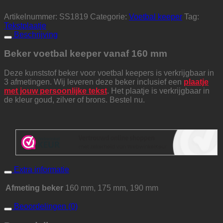
Artikelnummer:
SS1819
Categorie:
Voetbal keeper
Tag:
Tekstplaatje
Beschrijving
Beker voetbal keeper vanaf 160 mm
Deze kunststof beker voor voetbal keepers is verkrijgbaar in
3 afmetingen. Wij leveren deze beker inclusief een
plaatje
met jouw persoonlijke tekst
. Het plaatje is verkrijgbaar in
de kleur goud, zilver of brons. Bestel nu.
Extra informatie
Afmeting beker
160 mm, 175 mm, 190 mm
Beoordelingen (0)