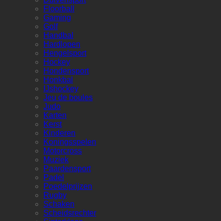
Floorball
Gaming
Golf
Handbal
Hardlopen
Hengelsport
Hockey
Hondensport
Honkbal
IJshockey
Jeu de boules
Judo
Karten
Kerst
Kinderen
Koningsspelen
Motorcross
Muziek
Paardensport
Padel
Poedelprijzen
Rugby
Schaken
Scheidsrechter