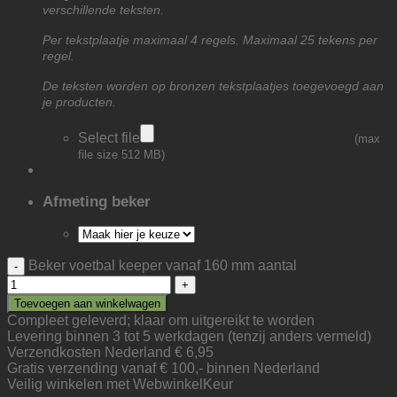
verschillende teksten.
Per tekstplaatje maximaal 4 regels. Maximaal 25 tekens per
regel.
De teksten worden op bronzen tekstplaatjes toegevoegd aan
je producten.
Select file
(max
file size 512 MB)
Afmeting beker
Beker voetbal keeper vanaf 160 mm aantal
Toevoegen aan winkelwagen
Compleet geleverd; klaar om uitgereikt te worden
Levering binnen 3 tot 5 werkdagen (tenzij anders vermeld)
Verzendkosten Nederland € 6,95
Gratis verzending vanaf € 100,- binnen Nederland
Veilig winkelen met WebwinkelKeur