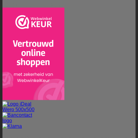
Veilig winkelen en betalen
Betalingen worden veilig verwerkt via onze betaalprovider: