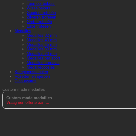
Toernooi bekers
Wisselbekers
Gouden trofeeën
Zilveren trofeeën
Grote trofeeën
Luxe trofeeën
Medailles
Medailles 32 mm
Medailles 40 mm
Medailles 45 mm
Medailles 50 mm
Medailles 70 mm
Medailles per sport
Medailles carnaval
Medailledoosjes
Kampioensschalen
Rozetten en sjerpen
Glas awards
Custom made medailles
Custom made medailles
Vraag een offerte aan →