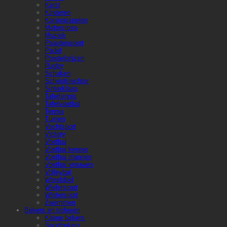
Kerst
Kinderen
Koningsspelen
Motorcross
Muziek
Paardensport
Padel
Poedelprijzen
Rugby
Schaken
Scheidsrechter
Sinterklaas
Tafeltennis
Tafelvoetbal
Tennis
Turnen
Vechtsport
Victory
Voetbal
Voetbal keeper
Voetbal mannen
Voetbal vrouwen
Volleybal
Wereldbol
Wielersport
Wintersport
Zwemmen
Bekers en trofeeën
Kleine bekers
Sportbekers