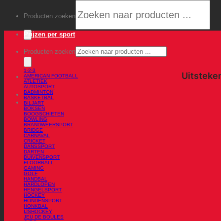
Producten zoeken
Prijzen per sport
Producten zoeken
1-2-3
AMERICAN FOOTBALL
ATLETIEK
AUTOSPORT
BADMINTON
BASKETBAL
BILJART
BOKSEN
BOOGSCHIETEN
BOWLING
BRANDWEERSPORT
BRIDGE
CARNAVAL
CRICKET
DANSSPORT
DARTEN
DUIVENSPORT
FLOORBALL
GAMING
GOLF
HANDBAL
HARDLOPEN
HENGELSPORT
HOCKEY
HONDENSPORT
HONKBAL
IJSHOCKEY
JEU DE BOULES