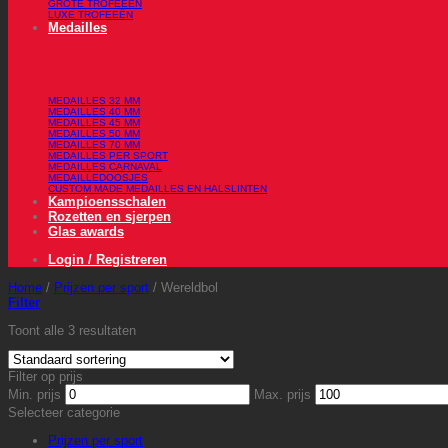
GROTE TROFEEËN
LUXE TROFEEËN
Medailles
MEDAILLES 32 MM
MEDAILLES 40 MM
MEDAILLES 45 MM
MEDAILLES 50 MM
MEDAILLES 70 MM
MEDAILLES PER SPORT
MEDAILLES CARNAVAL
MEDAILLEDOOSJES
CUSTOM MADE MEDAILLES EN HALSLINTEN
Kampioensschalen
Rozetten en sjerpen
Glas awards
Login / Registreren
Home
/
Prijzen per sport
/
Wereldbol
Filter
Toont alle 3 resultaten
Filter op prijs
Min. prijs
Max. prijs
Selecteer categorie
Prijzen per sport