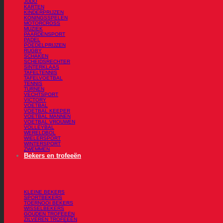
JUDO
KARTEN
KINDERPRIJZEN
KONINGSSPELEN
MOTORCROSS
MUZIEK
PAARDENSPORT
PADEL
POEDELPRIJZEN
RUGBY
SCHAKEN
SCHEIDSRECHTER
SINTERKLAAS
TAFELTENNIS
TAFELVOETBAL
TENNIS
TURNEN
VECHTSPORT
VICTORY
VOETBAL
VOETBAL KEEPER
VOETBAL MANNEN
VOETBAL VROUWEN
VOLLEYBAL
WERELDBOL
WIELERSPORT
WINTERSPORT
ZWEMMEN
Bekers en trofeeën
KLEINE BEKERS
SPORTBEKERS
TOERNOOI BEKERS
WISSELBEKERS
GOUDEN TROFEEËN
ZILVEREN TROFEEËN