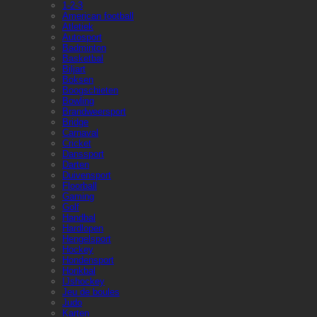
1-2-3
American football
Atletiek
Autosport
Badminton
Basketbal
Biljart
Boksen
Boogschieten
Bowling
Brandweersport
Bridge
Carnaval
Cricket
Danssport
Darten
Duivensport
Floorball
Gaming
Golf
Handbal
Hardlopen
Hengelsport
Hockey
Hondensport
Honkbal
IJshockey
Jeu de boules
Judo
Karten