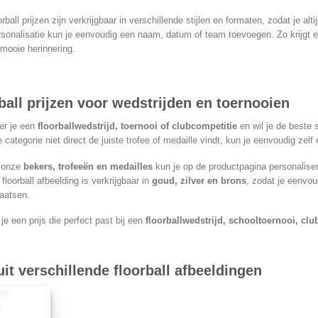
de
rball prijzen zijn verkrijgbaar in verschillende stijlen en formaten, zodat je alt
productpagina
rsonalisatie kun je eenvoudig een naam, datum of team toevoegen. Zo krijgt elke
mooie herinnering.
ball prijzen voor wedstrijden en toernooien
er je een
floorballwedstrijd, toernooi of clubcompetitie
en wil je de beste
e categorie niet direct de juiste trofee of medaille vindt, kun je eenvoudig zelf
 onze
bekers, trofeeën en medailles
kun je op de productpagina personalis
 floorball afbeelding is verkrijgbaar in
goud, zilver en brons
, zodat je eenvo
aatsen.
e een prijs die perfect past bij een
floorballwedstrijd, schooltoernooi, cl
uit verschillende floorball afbeeldingen