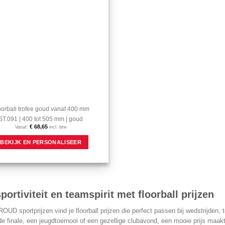
worden
op
de
productpagina
oorball trofee goud vanaf 400 mm
ST.091 | 400 tot 505 mm | goud
€
68,65
Vanaf:
incl. btw
Dit
BEKIJK EN PERSONALISEER
product
heeft
meerdere
variaties.
Deze
optie
sportiviteit en teamspirit met floorball prijzen
kan
gekozen
OUD sportprijzen vind je floorball prijzen die perfect passen bij wedstrijden,
worden
 finale, een jeugdtoernooi of een gezellige clubavond, een mooie prijs maak
op