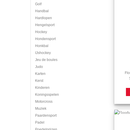
Golf
Handbal
Hardlopen
Hengelsport
Hockey
Hondensport
Honkbal
IJshockey
Jeu de boules
Judo
Flo
Karten
Kerst
Kinderen
Koningsspelen
Motorcross
Muziek
Paardensport
Padel
Poedelprijzen