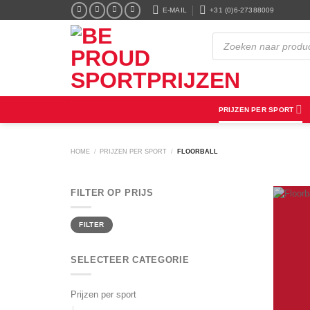
Ga
E-MAIL
+31 (0)6-27388009
naar
inhoud
Producten
zoeken
PRIJZEN PER SPORT
HOME
/
PRIJZEN PER SPORT
/
FLOORBALL
FILTER OP PRIJS
Min.
Max.
FILTER
prijs
prijs
SELECTEER CATEGORIE
Prijzen per sport