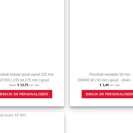
Aan mijn
favorieten
toevoegen
orball bokaal goud vanaf 235 mm
Floorball medaille 50 mm
ST.055 | 235 tot 275 mm | goud
DI5000.W | 50 mm | goud - zilver -
€
13,75
€
1,40
Vanaf:
incl. btw
incl. btw
Dit
BEKIJK EN PERSONALISEER
BEKIJK EN PERSONALISEE
product
heeft
meerdere
variaties.
Deze
optie
Aan mijn
kan
favorieten
gekozen
toevoegen