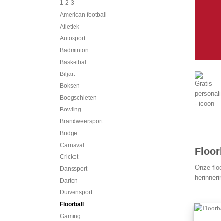
1-2-3
American football
Atletiek
Autosport
Badminton
Basketbal
Biljart
Boksen
Boogschieten
Bowling
Brandweersport
Bridge
Carnaval
Floor
Cricket
Onze floo
Danssport
herinneri
Darten
Duivensport
Floorball
Gaming