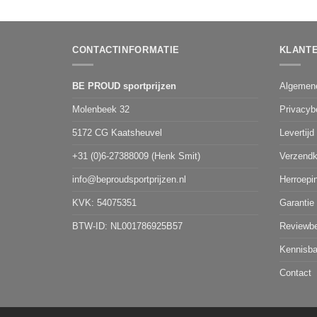
CONTACTINFORMATIE
KLANT
BE PROUD sportprijzen
Algemen
Molenbeek 32
Privacyb
5172 CG Kaatsheuvel
Levertijd
+31 (0)6-27388009 (Henk Smit)
Verzendk
info@beproudsportprijzen.nl
Herroepi
KVK: 54075351
Garantie
BTW-ID: NL001786925B57
Reviewbe
Kennisb
Contact