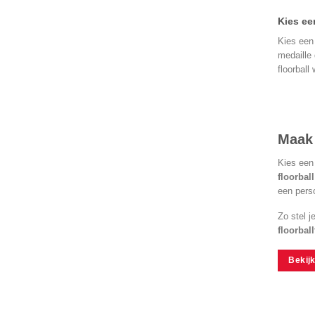
Kies een
Kies een 
medaille 
floorball 
Maak 
Kies een
floorbal
een perso
Zo stel j
floorbal
Bekijk