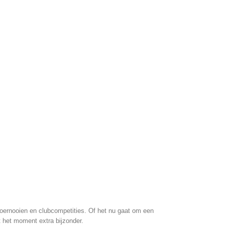
worden
worden
op
op
de
de
productpagina
productpagina
 toernooien en clubcompetities. Of het nu gaat om een
t het moment extra bijzonder.