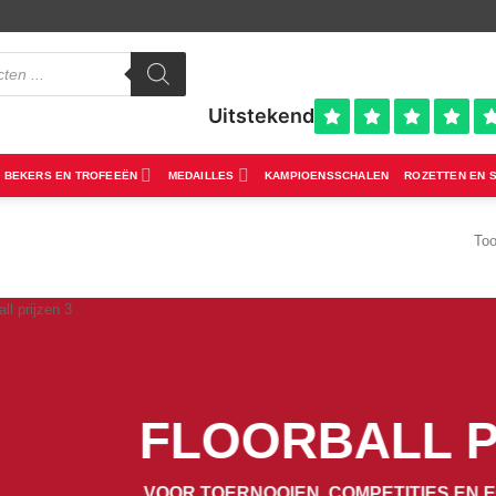
BEKERS EN TROFEEËN
MEDAILLES
KAMPIOENSSCHALEN
ROZETTEN EN 
Too
FLOORBALL P
VOOR TOERNOOIEN, COMPETITIES EN 