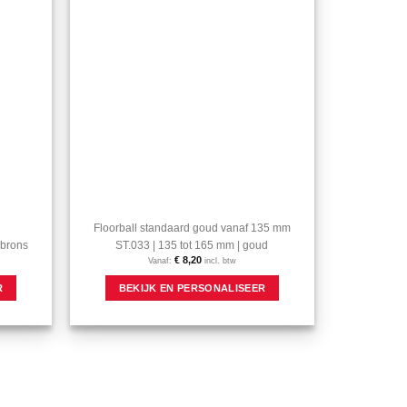
Aan mijn
Aan mijn
favorieten
favorieten
toevoegen
toevoegen
Floorball standaard goud vanaf 135 mm
 brons
ST.033 | 135 tot 165 mm | goud
€
8,20
Vanaf:
incl. btw
Dit
Dit
R
BEKIJK EN PERSONALISEER
product
product
heeft
heeft
meerdere
meerdere
variaties.
variaties.
Deze
Deze
optie
optie
kan
kan
gekozen
gekozen