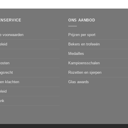
ENSERVICE
ONS AANBOD
e voorwaarden
Prijzen per sport
eleid
Bekers en trofeeën
Medailles
osten
Kampioensschalen
ngsrecht
Rozetten en sjerpen
 en klachten
Glas awards
leid
ank