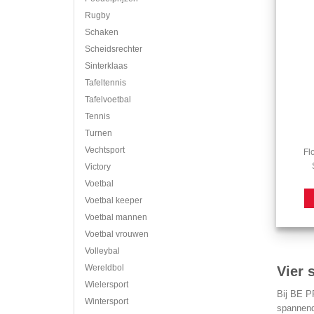
Rugby
Schaken
Scheidsrechter
Sinterklaas
Tafeltennis
Tafelvoetbal
Tennis
Turnen
Vechtsport
Fl
Victory
Voetbal
Voetbal keeper
Voetbal mannen
Voetbal vrouwen
Volleybal
Vier 
Wereldbol
Wielersport
Bij BE PR
Wintersport
spannende