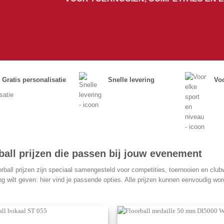
Gratis personalisatie
Snelle levering
Voo
ball prijzen die passen bij jouw evenement
rball prijzen zijn speciaal samengesteld voor competities, toernooien en clu
ng wilt geven: hier vind je passende opties. Alle prijzen kunnen eenvoudig wo