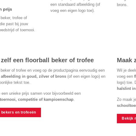
een standaard afbeelding (of
brons.
 prijs
voeg een eigen logo toe).
beker, trofee of
die past bij jouw
wedstrijd of toernooi.
zelf een floorball beker of trofee
Maak z
 beker of trofee en voeg op de productpagina eenvoudig een
Wil je dee
l afbeelding in goud, zilver of brons
(of een eigen logo) en
voeg een
onlijke tekst toe.
logo) toe.
halslint i
e een unieke prijs samen voor bijvoorbeeld een
ltoernooi, competitie of kampioenschap
.
Zo maak j
schooltoe
 bekers en trofeeën
Bekijk 