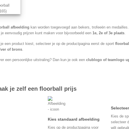
oorball
(165)
orball afbeelding
kan worden toegevoegd aan bekers, trofeeën en medailles. 
 je eenvoudig prijzen kunt maken voor bijvoorbeeld een
1e, 2e of 3e plaats
.
e een product kiest, selecteer je op de productpagina eerst de sport
floorbal
lver of brons
.
ever een persoonlijke uitstraling? Dan kun je ook een
clublogo of teamlogo u
ak je zelf een floorball prijs
Selecteer
Kies de spo
Kies standaard afbeelding
selecteer d
Kies op de productpagina voor
wilt gebrui