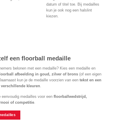
datum of titel toe. Bij medailles
kun je ook nog een halslint
kiezen.
elf een floorball medaille
lnemers belonen met een medaille? Kies een medaille en
floorball afbeelding in goud, zilver of brons
(of een eigen
 Daarnaast kun je de medaille voorzien van een
tekst en een
n verschillende kleuren
.
e eenvoudig medailles voor een
floorballwedstrijd,
rnooi of competitie
.
medailles