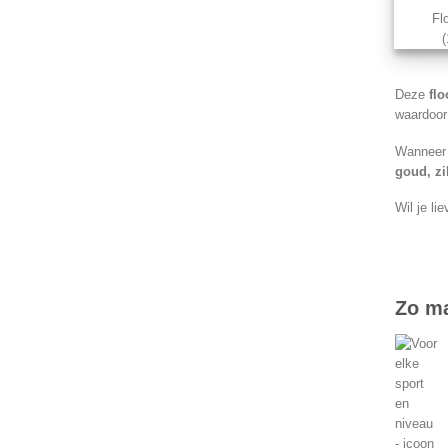
Fl
Deze
flo
waardoor
Wanneer j
goud, zi
Wil je li
Zo ma