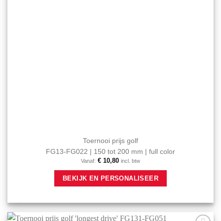
productpagina
Toernooi prijs golf
FG13-FG022 | 150 tot 200 mm | full color
€
10,80
Vanaf:
incl. btw
Dit
BEKIJK EN PERSONALISEER
product
heeft
meerdere
variaties.
Deze