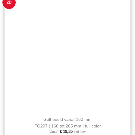
2D
Aan mijn
kan
favorieten
gekozen
toevoegen
worden
op
de
productpagina
Golf beeld vanaf 160 mm
FG207 | 160 tot 265 mm | full color
€
19,35
Vanaf:
incl. btw