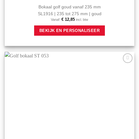
Bokaal golf goud vanaf 235 mm
SL1916 | 235 tot 275 mm | goud
€
12,85
Vanaf:
incl. btw
Dit
BEKIJK EN PERSONALISEER
product
heeft
meerdere
variaties.
Deze
optie
Aan mijn
kan
favorieten
gekozen
toevoegen
worden
op
de
productpagina