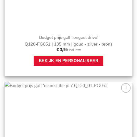
Budget prijs golf ‘longest drive’
Q120-FG051 | 135 mm | goud - zilver - brons
€
3,95
incl. btw
Dit
BEKIJK EN PERSONALISEER
product
heeft
meerdere
variaties.
Deze
optie
Aan mijn
kan
favorieten
gekozen
toevoegen
worden
op
de
productpagina