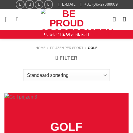
Ga
E-MAIL
+31 (0)6-27388009
naar
inhoud
LOGIN / REGISTREREN
HOME
/
PRIJZEN PER SPORT
/
GOLF
FILTER
GOLF