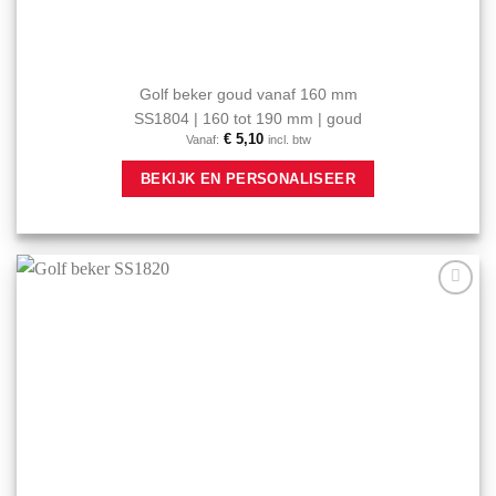
Golf beker goud vanaf 160 mm
SS1804 | 160 tot 190 mm | goud
€
5,10
Vanaf:
incl. btw
Dit
BEKIJK EN PERSONALISEER
product
heeft
meerdere
variaties.
Deze
optie
Aan mijn
kan
favorieten
gekozen
toevoegen
worden
op
de
productpagina