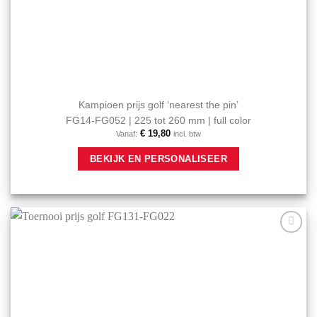
Kampioen prijs golf ‘nearest the pin’
FG14-FG052 | 225 tot 260 mm | full color
€
19,80
Vanaf:
incl. btw
Dit
BEKIJK EN PERSONALISEER
product
heeft
meerdere
variaties.
Deze
optie
Aan mijn
kan
favorieten
gekozen
toevoegen
worden
op
de