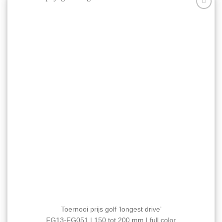
optie
Aan mijn
kan
favorieten
gekozen
toevoegen
worden
op
de
productpagina
Toernooi prijs golf ‘longest drive’
FG13-FG051 | 150 tot 200 mm | full color