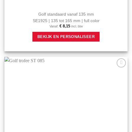
Golf standaard vanaf 135 mm
SE1925 | 135 tot 165 mm | full color
€
8,15
Vanaf:
incl. btw
Dit
BEKIJK EN PERSONALISEER
product
heeft
meerdere
variaties.
Deze
optie
Aan mijn
kan
favorieten
gekozen
toevoegen
worden
op
de
productpagina