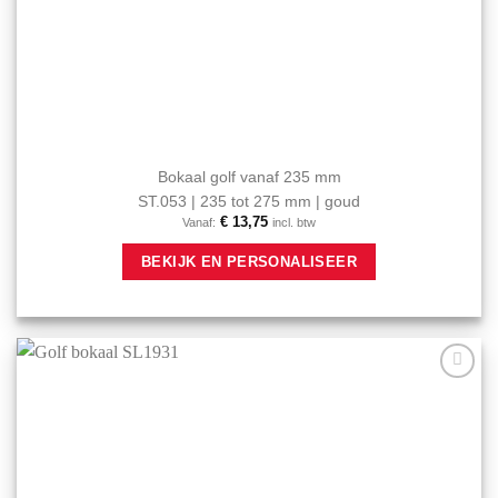
Bokaal golf vanaf 235 mm
ST.053 | 235 tot 275 mm | goud
€
13,75
Vanaf:
incl. btw
Dit
BEKIJK EN PERSONALISEER
product
heeft
meerdere
variaties.
Deze
optie
Aan mijn
kan
favorieten
gekozen
toevoegen
worden
op
de