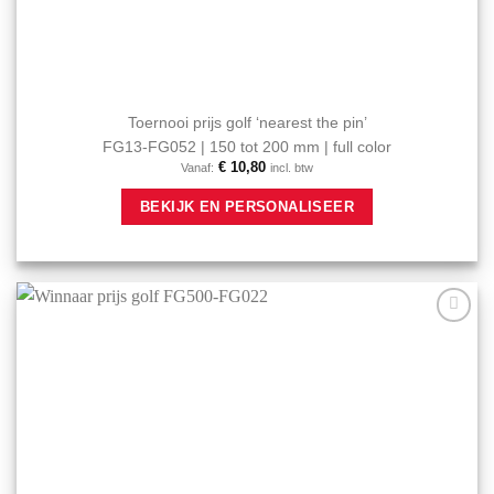
Toernooi prijs golf ‘nearest the pin’
FG13-FG052 | 150 tot 200 mm | full color
€
10,80
Vanaf:
incl. btw
Dit
BEKIJK EN PERSONALISEER
product
heeft
meerdere
variaties.
Deze
optie
Aan mijn
kan
favorieten
gekozen
toevoegen
worden
op
de
productpagina