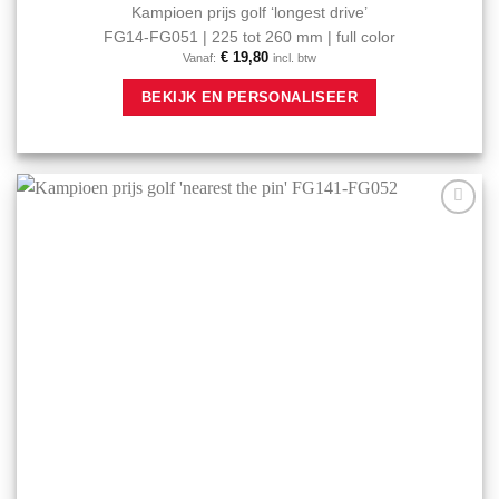
Kampioen prijs golf ‘longest drive’
FG14-FG051 | 225 tot 260 mm | full color
€
19,80
Vanaf:
incl. btw
Dit
BEKIJK EN PERSONALISEER
product
heeft
meerdere
variaties.
Deze
optie
Aan mijn
kan
favorieten
gekozen
toevoegen
worden
op
de
productpagina