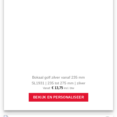
productpagina
Bokaal golf zilver vanaf 235 mm
SL1931 | 235 tot 275 mm | zilver
€
13,75
Vanaf:
incl. btw
Dit
BEKIJK EN PERSONALISEER
product
heeft
meerdere
variaties.