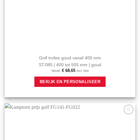
Golf trofee goud vanaf 400 mm
ST.085 | 400 tot 505 mm | goud
€
68,65
Vanaf:
incl. btw
Dit
BEKIJK EN PERSONALISEER
product
heeft
meerdere
variaties.
Deze
optie
Aan mijn
kan
favorieten
gekozen
toevoegen
worden