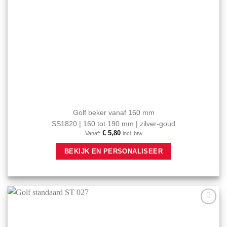
Golf beker vanaf 160 mm
SS1820 | 160 tot 190 mm | zilver-goud
€
5,80
Vanaf:
incl. btw
Dit
BEKIJK EN PERSONALISEER
product
heeft
meerdere
variaties.
Deze
optie
Aan mijn
kan
favorieten
gekozen
toevoegen