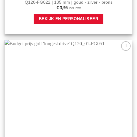
Q120-FG022 | 135 mm | goud - zilver - brons
€
3,95
incl. btw
Dit
BEKIJK EN PERSONALISEER
product
heeft
meerdere
variaties.
Deze
optie
Aan mijn
kan
favorieten
gekozen
toevoegen
worden
op
de
productpagina