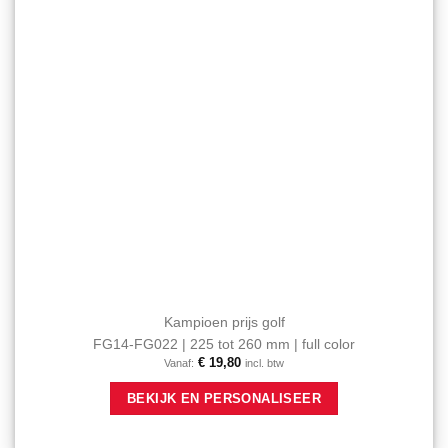
op
de
productpagina
Kampioen prijs golf
FG14-FG022 | 225 tot 260 mm | full color
€
19,80
Vanaf:
incl. btw
Dit
BEKIJK EN PERSONALISEER
product
heeft
meerdere