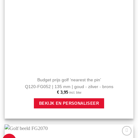
Budget prijs golf ‘nearest the pin’
Q120-FG052 | 135 mm | goud - zilver - brons
€
3,95
incl. btw
Dit
BEKIJK EN PERSONALISEER
product
heeft
meerdere
variaties.
Deze
optie