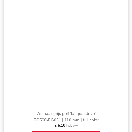
favorieten
toevoegen
Winnaar prijs golf ‘longest drive’
FG500-FG051 | 110 mm | full color
€
6,10
incl. btw