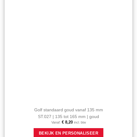
worden
op
de
productpagina
Golf standaard goud vanaf 135 mm
ST.027 | 135 tot 165 mm | goud
€
8,20
Vanaf:
incl. btw
Dit
BEKIJK EN PERSONALISEER
product