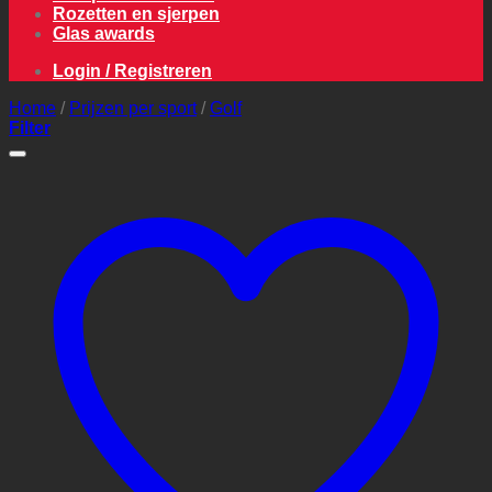
Rozetten en sjerpen
Glas awards
Login / Registreren
Home
/
Prijzen per sport
/
Golf
Filter