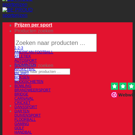
Prijzen per sport
Producten zoeken
1-2-3
AMERICAN FOOTBALL
ATLETIEK
AUTOSPORT
BADMINTON
Producten zoeken
BASKETBAL
BILJART
BOKSEN
BOOGSCHIETEN
BOWLING
BRANDWEERSPORT
BRIDGE
CARNAVAL
CRICKET
DANSSPORT
DARTEN
DUIVENSPORT
FLOORBALL
GAMING
GOLF
HANDBAL