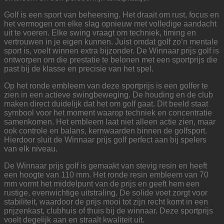
Golf is een sport van beheersing. Het draait om rust, focus en
het vermogen om elke slag opnieuw met volledige aandacht
uit te voeren. Elke swing vraagt om techniek, timing en
vertrouwen in je eigen kunnen. Juist omdat golf zo’n mentale
sport is, voelt winnen extra bijzonder. De Winnaar prijs golf is
ontworpen om die prestatie te belonen met een sportprijs die
past bij de klasse en precisie van het spel.
Op het ronde embleem van deze sportprijs is een golfer te
zien in een actieve swingbeweging. De houding en de club
maken direct duidelijk dat het om golf gaat. Dit beeld staat
symbool voor het moment waarop techniek en concentratie
samenkomen. Het embleem laat niet alleen actie zien, maar
ook controle en balans, kernwaarden binnen de golfsport.
Hierdoor sluit de Winnaar prijs golf perfect aan bij spelers
van elk niveau.
De Winnaar prijs golf is gemaakt van stevig resin en heeft
een hoogte van 110 mm. Het ronde resin embleem van 70
mm vormt het middelpunt van de prijs en geeft hem een
rustige, evenwichtige uitstraling. De solide voet zorgt voor
stabiliteit, waardoor de prijs mooi tot zijn recht komt in een
prijzenkast, clubhuis of thuis bij de winnaar. Deze sportprijs
voelt degelijk aan en straalt kwaliteit uit.