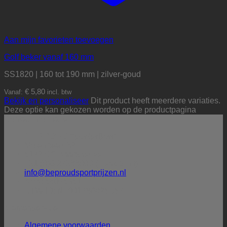
Aan mijn favorieten toevoegen
Golf beker vanaf 160 mm
SS1820 | 160 tot 190 mm | zilver-goud
€
5,80
Vanaf:
incl. btw
Bekijk en personaliseer
Dit product heeft meerdere variaties.
Deze optie kan gekozen worden op de productpagina
Contactinformatie
BE PROUD sportprijzen
Molenbeek 32
5172 CG Kaatsheuvel
+31 (0)6-27388009 (Henk Smit)
info@beproudsportprijzen.nl
KVK: 54075351
BTW-ID: NL001786925B57
Klantenservice
Algemene voorwaarden