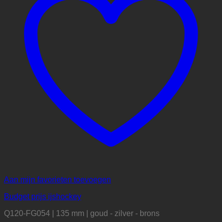
Aan mijn favorieten toevoegen
Budget prijs ijshockey
Q120-FG054 | 135 mm | goud - zilver - brons