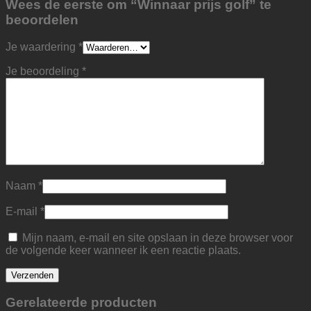
Wees de eerste om “Winnaar prijs golf” te
beoordelen
Je waardering
*
Je beoordeling
*
Naam
*
E-mail
*
Mijn naam, e-mail en site opslaan in deze browser voor
de volgende keer wanneer ik een reactie plaats.
Gerelateerde producten