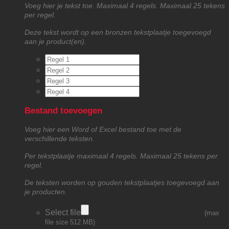
Voeg hier je tekst toe. Maximaal 4 regels. Maximaal 25 tekens
per regel.
Deze tekst wordt op een bronzen tekstplaatje toegevoegd
aan je product(en).
Bestand toevoegen
Voeg hier een Word of Excel bestand toe met de
verschillende teksten.
Per tekstplaatje maximaal 4 regels. Maximaal 25 tekens per
regel.
De teksten worden op gouden tekstplaatjes toegevoegd aan
je producten.
Select file
(max
file size 512 MB)