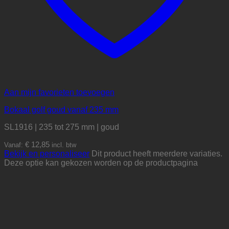
Aan mijn favorieten toevoegen
Bokaal golf goud vanaf 235 mm
SL1916 | 235 tot 275 mm | goud
€
12,85
Vanaf:
incl. btw
Bekijk en personaliseer
Dit product heeft meerdere variaties.
Deze optie kan gekozen worden op de productpagina