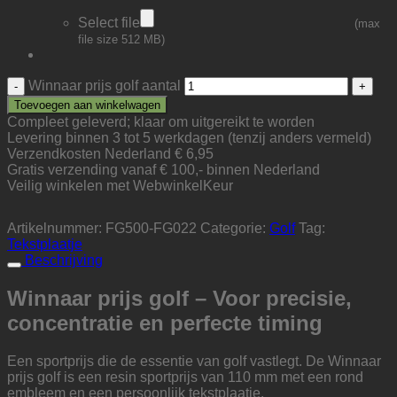
Select file
(max
file size 512 MB)
Winnaar prijs golf aantal
Toevoegen aan winkelwagen
Compleet geleverd; klaar om uitgereikt te worden
Levering binnen 3 tot 5 werkdagen (tenzij anders vermeld)
Verzendkosten Nederland € 6,95
Gratis verzending vanaf € 100,- binnen Nederland
Veilig winkelen met WebwinkelKeur
Artikelnummer:
FG500-FG022
Categorie:
Golf
Tag:
Tekstplaatje
Beschrijving
Winnaar prijs golf – Voor precisie,
concentratie en perfecte timing
Een sportprijs die de essentie van golf vastlegt. De Winnaar
prijs golf is een resin sportprijs van 110 mm met een rond
embleem en een persoonlijk tekstplaatje.