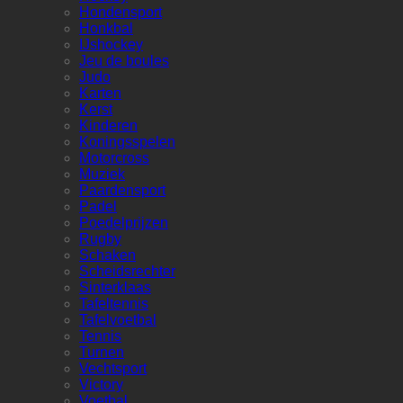
Hondensport
Honkbal
IJshockey
Jeu de boules
Judo
Karten
Kerst
Kinderen
Koningsspelen
Motorcross
Muziek
Paardensport
Padel
Poedelprijzen
Rugby
Schaken
Scheidsrechter
Sinterklaas
Tafeltennis
Tafelvoetbal
Tennis
Turnen
Vechtsport
Victory
Voetbal