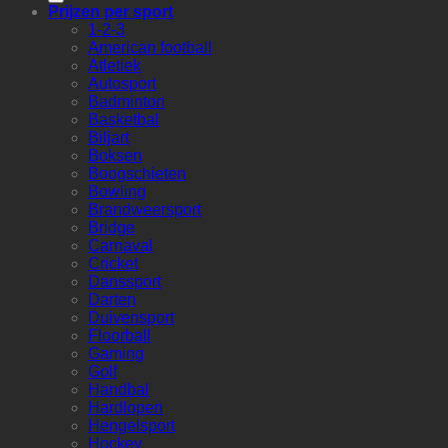
Prijzen per sport
1-2-3
American football
Atletiek
Autosport
Badminton
Basketbal
Biljart
Boksen
Boogschieten
Bowling
Brandweersport
Bridge
Carnaval
Cricket
Danssport
Darten
Duivensport
Floorball
Gaming
Golf
Handbal
Hardlopen
Hengelsport
Hockey