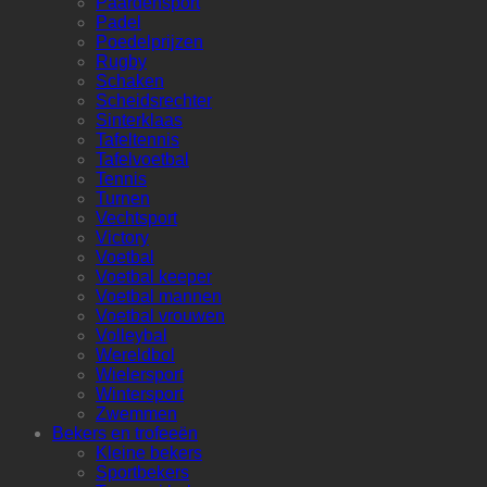
Paardensport
Padel
Poedelprijzen
Rugby
Schaken
Scheidsrechter
Sinterklaas
Tafeltennis
Tafelvoetbal
Tennis
Turnen
Vechtsport
Victory
Voetbal
Voetbal keeper
Voetbal mannen
Voetbal vrouwen
Volleybal
Wereldbol
Wielersport
Wintersport
Zwemmen
Bekers en trofeeën
Kleine bekers
Sportbekers