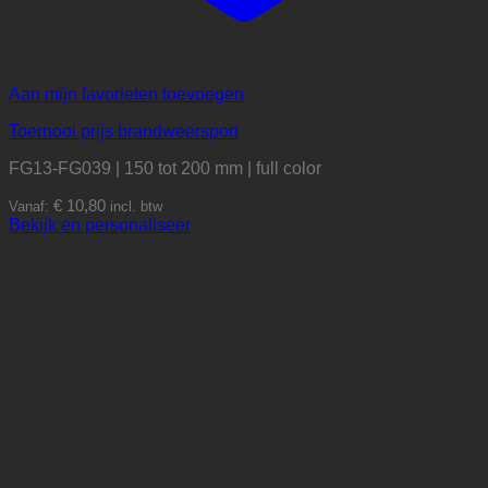
Aan mijn favorieten toevoegen
Toernooi prijs brandweersport
FG13-FG039 | 150 tot 200 mm | full color
€
10,80
Vanaf:
incl. btw
Dit
Bekijk en personaliseer
product
heeft
meerdere
variaties.
Deze
optie
kan
gekozen
worden
op
de
productpagina