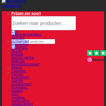
Prijzen per sport
Producten
zoeken
1-2-3
AMERICAN FOOTBALL
ATLETIEK
Producten
AUTOSPORT
zoeken
BADMINTON
BASKETBAL
BILJART
BOKSEN
BOOGSCHIETEN
BOWLING
BRANDWEERSPORT
BRIDGE
CARNAVAL
CRICKET
DANSSPORT
DARTEN
DUIVENSPORT
FLOORBALL
GAMING
GOLF
HANDBAL
HARDLOPEN
HENGELSPORT