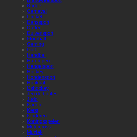
Brandweersport
Bridge
Carnaval
Cricket
Danssport
Darten
Duivensport
Floorball
Gaming
Golf
Handbal
Hardlopen
Hengelsport
Hockey
Hondensport
Honkbal
IJshockey
Jeu de boules
Judo
Karten
Kerst
Kinderen
Koningsspelen
Motorcross
Muziek