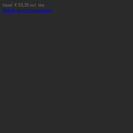
€
53,35
Vanaf:
incl. btw
Dit
Bekijk en personaliseer
product
heeft
meerdere
variaties.
Deze
optie
kan
gekozen
worden
op
de
productpagina