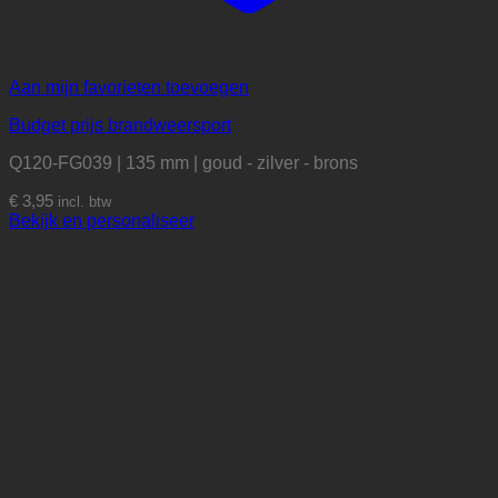
Aan mijn favorieten toevoegen
Budget prijs brandweersport
Q120-FG039 | 135 mm | goud - zilver - brons
€
3,95
incl. btw
Dit
Bekijk en personaliseer
product
heeft
meerdere
variaties.
Deze
optie
kan
gekozen
worden
op
de
productpagina