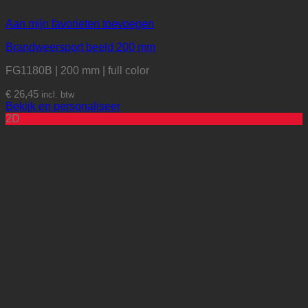
Aan mijn favorieten toevoegen
Brandweersport beeld 200 mm
FG1180B | 200 mm | full color
€
26,45
incl. btw
Bekijk en personaliseer
2D