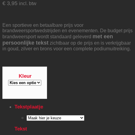
€
3,95
incl. btw
Een sportieve en betaalbare prijs voor
brandweersportwedstrijden en evenementen. De budget prijs
met een
brandweersport wordt standaard geleverd
persoonlijke tekst
zichtbaar op de prijs en is verkrijgbaar
in goud, zilver en brons voor een complete podiumuitreiking.
Kleur
Tekstplaatje
Tekst