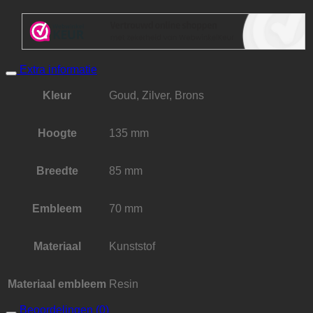
Extra informatie
Kleur
Goud, Zilver, Brons
Hoogte
135 mm
Breedte
85 mm
Embleem
70 mm
Materiaal
Kunststof
Materiaal embleem
Resin
Beoordelingen (0)