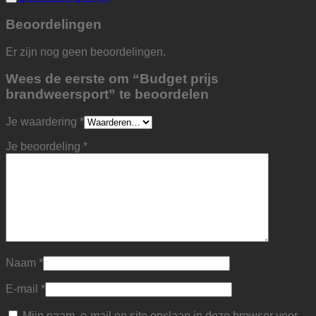
Beoordelingen
Er zijn nog geen beoordelingen.
Wees de eerste om “Budget prijs
brandweersport” te beoordelen
Je waardering
*
Je beoordeling
*
Naam
*
E-mail
*
Mijn naam, e-mail en site opslaan in deze browser voor