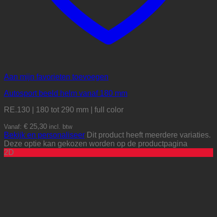
Aan mijn favorieten toevoegen
Autosport beeld helm vanaf 180 mm
RE.130 | 180 tot 290 mm | full color
€
25,30
Vanaf:
incl. btw
Bekijk en personaliseer
Dit product heeft meerdere variaties.
Deze optie kan gekozen worden op de productpagina
2D