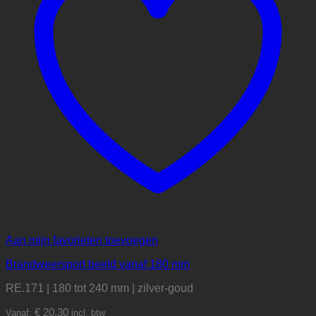
Aan mijn favorieten toevoegen
Brandweersport beeld vanaf 180 mm
RE.171 | 180 tot 240 mm | zilver-goud
€
20,30
Vanaf:
incl. btw