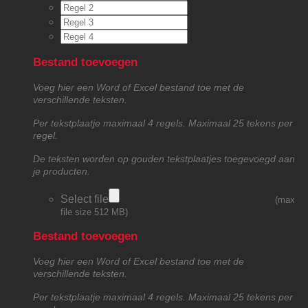
Bestand toevoegen
Voeg hier een Word of Excel bestand toe met de
verschillende teksten.
Per tekstplaatje maximaal 4 regels. Maximaal 25 tekens per
regel.
De teksten worden op gouden tekstplaatjes toegevoegd aan
je producten.
Select file
(max
file size 512 MB)
Bestand toevoegen
Voeg hier een Word of Excel bestand toe met de
verschillende teksten.
Per tekstplaatje maximaal 4 regels. Maximaal 25 tekens per