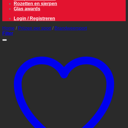
Rozetten en sjerpen
Glas awards
Login / Registreren
Home
/
Prijzen per sport
/
Brandweersport
Filter