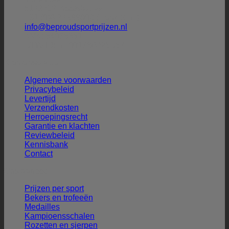
5172 CG Kaatsheuvel
+31 (0)6-27388009 (Henk Smit)
info@beproudsportprijzen.nl
KVK: 54075351
BTW-ID: NL001786925B57
Klantenservice
Algemene voorwaarden
Privacybeleid
Levertijd
Verzendkosten
Herroepingsrecht
Garantie en klachten
Reviewbeleid
Kennisbank
Contact
Ons aanbod
Prijzen per sport
Bekers en trofeeën
Medailles
Kampioensschalen
Rozetten en sjerpen