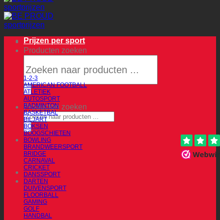
Prijzen per sport
Producten zoeken
1-2-3
AMERICAN FOOTBALL
ATLETIEK
AUTOSPORT
BADMINTON
Producten zoeken
BASKETBAL
BILJART
BOKSEN
BOOGSCHIETEN
BOWLING
BRANDWEERSPORT
BRIDGE
CARNAVAL
CRICKET
DANSSPORT
DARTEN
DUIVENSPORT
FLOORBALL
GAMING
GOLF
HANDBAL