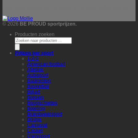
Betalingen worden veilig verwerkt via onze betaalprovider:
© 2026
BE PROUD sportprijzen.
Producten zoeken
Prijzen per sport
1-2-3
American football
Atletiek
Autosport
Badminton
Basketbal
Biljart
Boksen
Boogschieten
Bowling
Brandweersport
Bridge
Carnaval
Cricket
Danssport