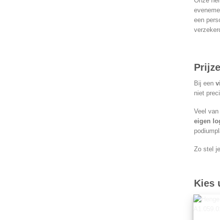
Onze heng
evenement
een perso
verzekerd
Prijz
Bij een
v
niet prec
Veel van
eigen lo
podiumpl
Zo stel j
Kies 