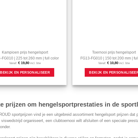
de
productpagina
Kampioen prijs hengelsport
Toernooi prijs hengelsport
FG010 | 225 tot 260 mm | full color
FG13-FG010 | 150 tot 200 mm | full
€
19,80
€
10,80
Vanaf:
incl. btw
Vanaf:
incl. btw
Dit
BEKIJK EN PERSONALISEER
BEKIJK EN PERSONALISEE
product
heeft
meerdere
variaties.
Deze
optie
e prijzen om hengelsportprestaties in de sportl
kan
gekozen
OUD sportprijzen vind je een uitgebreid assortiment hengelsport prijzen dat 
worden
 viswedstrijd organiseert, een clubtoernooi wilt afsluiten of een speciale pre
op
zonder.
de
productpagina