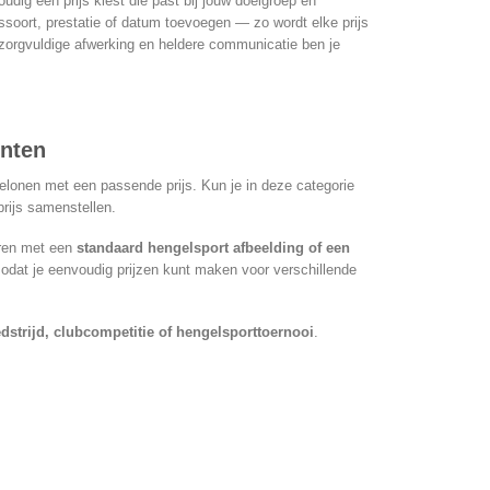
udig een prijs kiest die past bij jouw doelgroep en
ssoort, prestatie of datum toevoegen — zo wordt elke prijs
 zorgvuldige afwerking en heldere communicatie ben je
enten
elonen met een passende prijs. Kun je in deze categorie
rijs samenstellen.
eren met een
standaard hengelsport afbeelding of een
zodat je eenvoudig prijzen kunt maken voor verschillende
dstrijd, clubcompetitie of hengelsporttoernooi
.