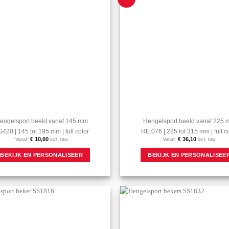
favorieten
gekozen
toevoegen
worden
op
de
productpagina
engelsport beeld vanaf 145 mm
Hengelsport beeld vanaf 225
420 | 145 tot 195 mm | full color
RE.076 | 225 tot 315 mm | full c
€
10,60
€
36,10
Vanaf:
incl. btw
Vanaf:
incl. btw
Dit
BEKIJK EN PERSONALISEER
BEKIJK EN PERSONALISEE
product
heeft
meerdere
variaties.
Deze
optie
Aan mijn
kan
favorieten
gekozen
toevoegen
worden