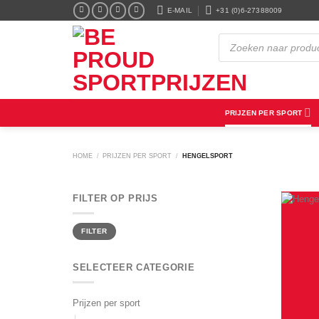
Ga
E-MAIL
+31 (0)6-27388009
naar
inhoud
Producten
zoeken
PRIJZEN PER SPORT
HOME
/
PRIJZEN PER SPORT
/
HENGELSPORT
FILTER OP PRIJS
Min.
Max.
FILTER
prijs
prijs
SELECTEER CATEGORIE
Prijzen per sport