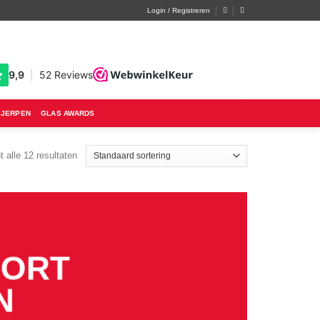
Login / Registreren
SJERPEN
GLAS AWARDS
t alle 12 resultaten
PORT
N