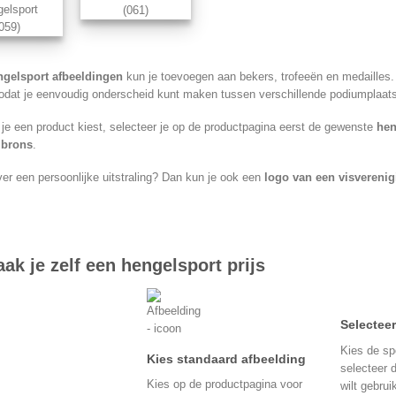
elsport
(061)
(059)
ngelsport afbeeldingen
kun je toevoegen aan bekers, trofeeën en medailles. A
zodat je eenvoudig onderscheid kunt maken tussen verschillende podiumplaat
je een product kiest, selecteer je op de productpagina eerst de gewenste
hen
f brons
.
ever een persoonlijke uitstraling? Dan kun je ook een
logo van een visvereni
ak je zelf een hengelsport prijs
Selectee
Kies de sp
Kies standaard afbeelding
selecteer d
Kies op de productpagina voor
wilt gebrui