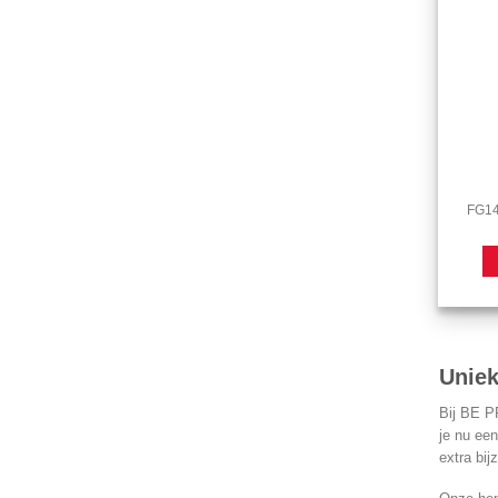
FG14-
Uniek
Bij BE PR
je nu een
extra bij