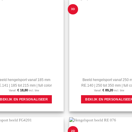
Aan mijn
3D
favorieten
toevoegen
eeld hengelsport vanaf 185 mm
Beeld hengelsport vanaf 250
.141 | 185 tot 215 mm | full color
RE.140 | 250 tot 350 mm | full c
€
18,80
€
89,20
Vanaf:
incl. btw
Vanaf:
incl. btw
Dit
BEKIJK EN PERSONALISEER
BEKIJK EN PERSONALISEE
product
heeft
meerdere
variaties.
Deze
optie
Aan mijn
2D
kan