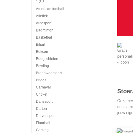
1-2-3
American football
Atletiek
Autosport
Badminton
Basketbal
Biljart
Boksen
Boogschieten
Bowling
Brandweersport
Bridge
Carnaval
Stoer
Cricket
Onze heng
Danssport
deelname 
Darten
jouw eige
Duivensport
Floorball
Gaming