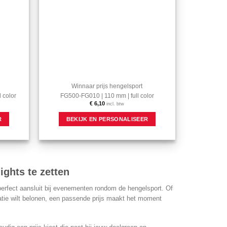
de
productpagina
Winnaar prijs hengelsport
 color
FG500-FG010 | 110 mm | full color
€
6,10
incl. btw
Dit
R
BEKIJK EN PERSONALISEER
product
heeft
meerdere
variaties.
Deze
optie
ights te zetten
kan
gekozen
perfect aansluit bij evenementen rondom de hengelsport. Of
worden
statie wilt belonen, een passende prijs maakt het moment
op
de
productpagina