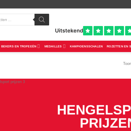
BEKERS EN TROFEEËN
MEDAILLES
KAMPIOENSSCHALEN
ROZETTEN EN 
Toon
HENGELS
PRIJZE