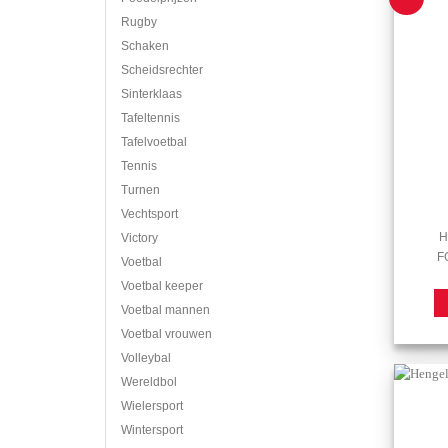
Rugby
Schaken
Scheidsrechter
Sinterklaas
Tafeltennis
Tafelvoetbal
Tennis
Turnen
Vechtsport
H
Victory
FG
Voetbal
Voetbal keeper
Voetbal mannen
Voetbal vrouwen
Volleybal
Wereldbol
Wielersport
Wintersport