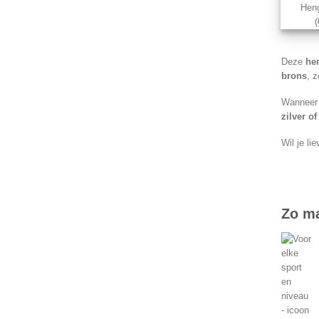
Heng
Deze
he
brons
, 
Wanneer 
zilver o
Wil je li
Zo ma