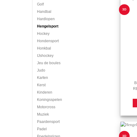
Golf
3D
Handbal
Hardlopen
Hengelsport
Hockey
Hondensport
Honkbal
IJshockey
Jeu de boules
Judo
Karten
B
Kerst
RE
Kinderen
Koningsspelen
Motorcross
Muziek
Paardensport
Padel
3D
Poedelprijzen