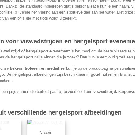
elsport prijzen zijn beschikbaar in diverse stijlen en formaten, zodat je eenvo
. Dankzij de standaard inbegrepen gratis personalisatie kun je een naam, vi
onlijke, blijvende herinnering aan een sportieve dag aan het water. Met onze
 van een prijs die met trots wordt uitgereikt.
en voor viswedstrijden en hengelsport evenem
iswedstrijd of hengelsport evenement
is het mooi om de beste vissers te b
ies de
hengelsport prijs
vinden die je zoekt? Dan kun je eenvoudig zelf een p
 onze
bekers, trofeeën en medailles
kun je op de productpagina personalis
go
. De hengelsport afbeeldingen zijn beschikbaar in
goud, zilver en brons
, 
aatsen.
e een prijs samen die perfect past bij bijvoorbeeld een
viswedstrijd, karperwe
uit verschillende hengelsport afbeeldingen
Vissen