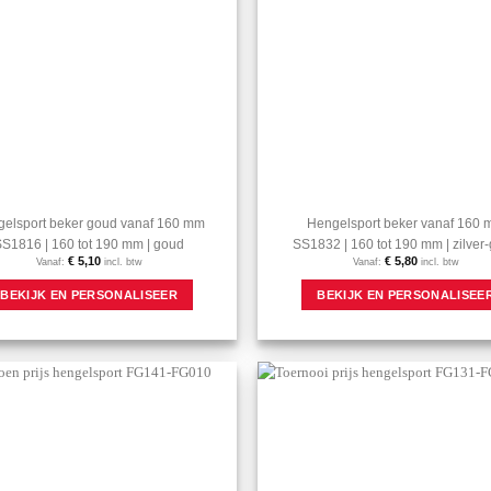
op
de
productpagina
elsport beker goud vanaf 160 mm
Hengelsport beker vanaf 160
S1816 | 160 tot 190 mm | goud
SS1832 | 160 tot 190 mm | zilver
€
5,10
€
5,80
Vanaf:
incl. btw
Vanaf:
incl. btw
Dit
BEKIJK EN PERSONALISEER
BEKIJK EN PERSONALISEE
product
heeft
meerdere
variaties.
Deze
optie
Aan mijn
kan
favorieten
gekozen
toevoegen
worden
op