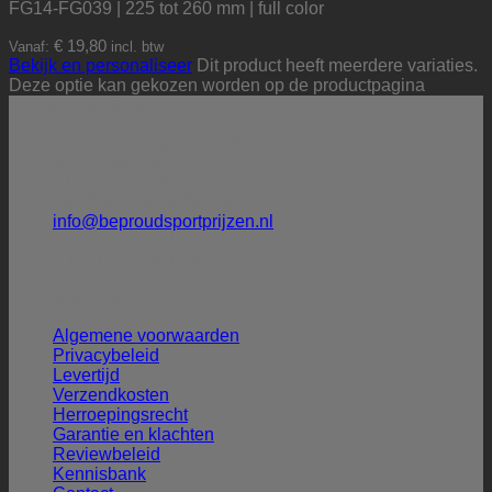
FG14-FG039 | 225 tot 260 mm | full color
€
19,80
Vanaf:
incl. btw
Bekijk en personaliseer
Dit product heeft meerdere variaties.
Deze optie kan gekozen worden op de productpagina
Contactinformatie
BE PROUD sportprijzen
Molenbeek 32
5172 CG Kaatsheuvel
+31 (0)6-27388009 (Henk Smit)
info@beproudsportprijzen.nl
KVK: 54075351
BTW-ID: NL001786925B57
Klantenservice
Algemene voorwaarden
Privacybeleid
Levertijd
Verzendkosten
Herroepingsrecht
Garantie en klachten
Reviewbeleid
Kennisbank