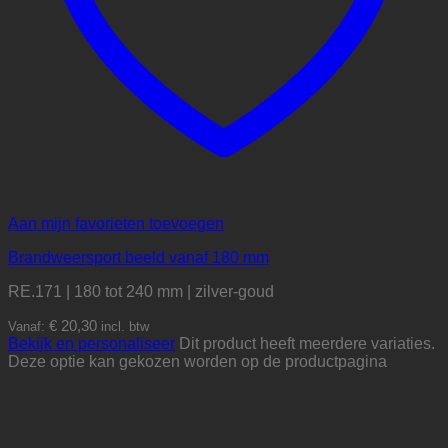
Aan mijn favorieten toevoegen
Brandweersport beeld vanaf 180 mm
RE.171 | 180 tot 240 mm | zilver-goud
€
20,30
Vanaf:
incl. btw
Bekijk en personaliseer
Dit product heeft meerdere variaties.
Deze optie kan gekozen worden op de productpagina