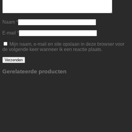
Naam
*
E-mail
*
Mijn naam, e-mail en site opslaan in deze browser voor
de volgende keer wanneer ik een reactie plaats.
Gerelateerde producten