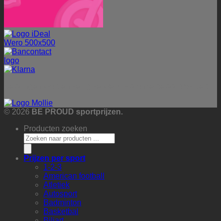
Betalingen worden veilig verwerkt via onze betaalprovider:
© 2026
BE PROUD sportprijzen.
Producten zoeken
Prijzen per sport
1-2-3
American football
Atletiek
Autosport
Badminton
Basketbal
Biljart