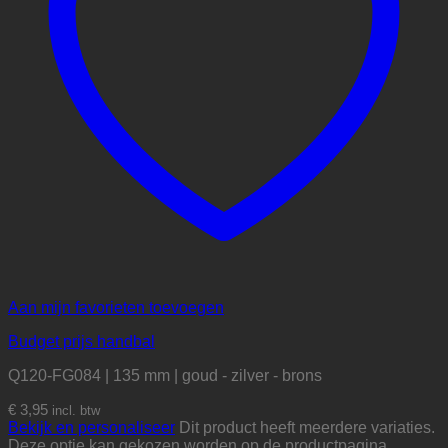
Aan mijn favorieten toevoegen
Budget prijs handbal
Q120-FG084 | 135 mm | goud - zilver - brons
€
3,95
incl. btw
Bekijk en personaliseer
Dit product heeft meerdere variaties.
Deze optie kan gekozen worden op de productpagina