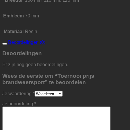
Breedte
100 mm, 110 mm, 120 mm
Embleem
70 mm
Materiaal
Resin
Beoordelingen (0)
Beoordelingen
Er zijn nog geen beoordelingen.
Wees de eerste om “Toernooi prijs
brandweersport” te beoordelen
Je waardering
*
Je beoordeling
*