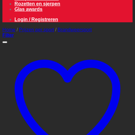
Rozetten en sjerpen
Glas awards
Login / Registreren
Home
/
Prijzen per sport
/
Brandweersport
Filter