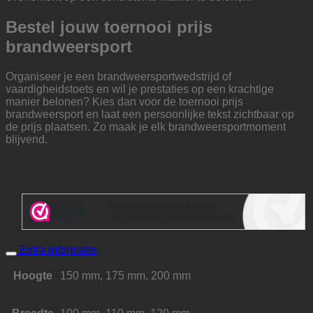
Bestel jouw toernooi prijs
brandweersport
Organiseer je een brandweersportwedstrijd of
vaardigheidstoets en wil je prestaties op een krachtige
manier belonen? Kies dan voor de toernooi prijs
brandweersport en laat een persoonlijke tekst zichtbaar op
de prijs plaatsen. Zo maak je elk brandweersportmoment
blijvend.
Extra informatie
Hoogte
150 mm, 175 mm, 200 mm