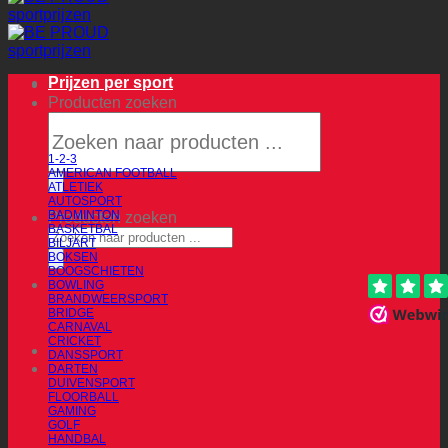
Prijzen per sport
Producten zoeken
1-2-3
AMERICAN FOOTBALL
ATLETIEK
AUTOSPORT
BADMINTON
Producten zoeken
BASKETBAL
BILJART
BOKSEN
BOOGSCHIETEN
BOWLING
BRANDWEERSPORT
BRIDGE
CARNAVAL
CRICKET
DANSSPORT
DARTEN
DUIVENSPORT
FLOORBALL
GAMING
GOLF
HANDBAL