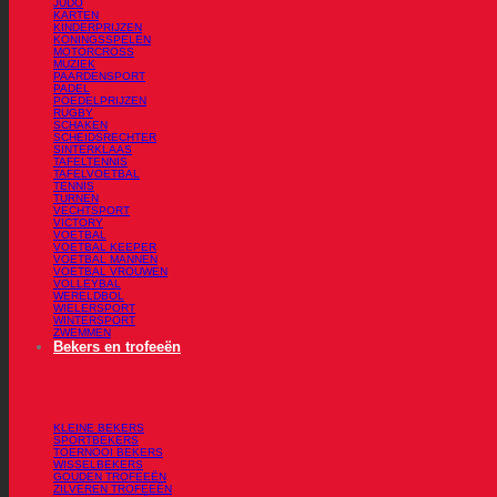
JUDO
KARTEN
KINDERPRIJZEN
KONINGSSPELEN
MOTORCROSS
MUZIEK
PAARDENSPORT
PADEL
POEDELPRIJZEN
RUGBY
SCHAKEN
SCHEIDSRECHTER
SINTERKLAAS
TAFELTENNIS
TAFELVOETBAL
TENNIS
TURNEN
VECHTSPORT
VICTORY
VOETBAL
VOETBAL KEEPER
VOETBAL MANNEN
VOETBAL VROUWEN
VOLLEYBAL
WERELDBOL
WIELERSPORT
WINTERSPORT
ZWEMMEN
Bekers en trofeeën
KLEINE BEKERS
SPORTBEKERS
TOERNOOI BEKERS
WISSELBEKERS
GOUDEN TROFEEËN
ZILVEREN TROFEEËN