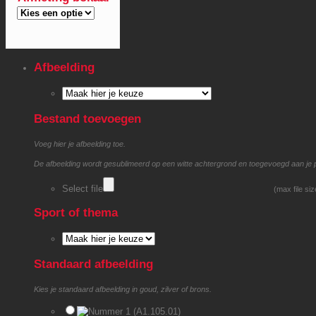
Afbeelding
Bestand toevoegen
Voeg hier je afbeelding toe.
De afbeelding wordt gesublimeerd op een witte achtergrond en toegevoegd aan je 
Select file
(max file si
Sport of thema
Standaard afbeelding
Kies je standaard afbeelding in goud, zilver of brons.