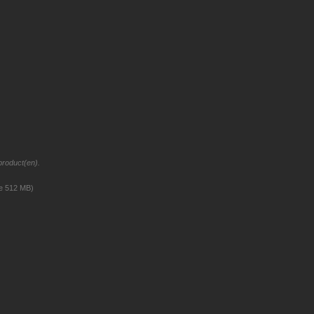
product(en).
ze 512 MB)