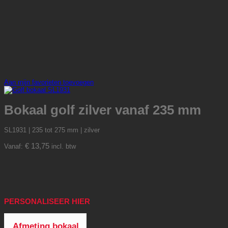
Aan mijn favorieten toevoegen
Bokaal golf zilver vanaf 235 mm
SL1931 | 235 tot 275 mm | zilver
€
13,75
Vanaf:
incl. btw
PERSONALISEER HIER
Afmeting bokaal