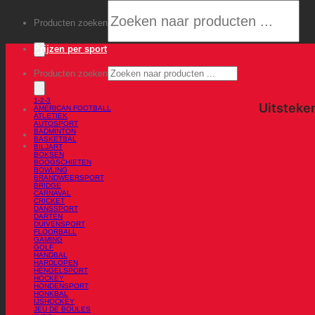
Producten zoeken
Prijzen per sport
Producten zoeken
1-2-3
AMERICAN FOOTBALL
ATLETIEK
AUTOSPORT
BADMINTON
BASKETBAL
BILJART
BOKSEN
BOOGSCHIETEN
BOWLING
BRANDWEERSPORT
BRIDGE
CARNAVAL
CRICKET
DANSSPORT
DARTEN
DUIVENSPORT
FLOORBALL
GAMING
GOLF
HANDBAL
HARDLOPEN
HENGELSPORT
HOCKEY
HONDENSPORT
HONKBAL
IJSHOCKEY
JEU DE BOULES