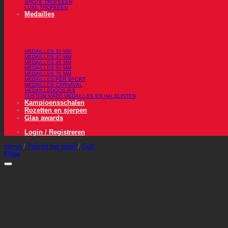
GROTE TROFEEËN
LUXE TROFEEËN
Medailles
MEDAILLES 32 MM
MEDAILLES 40 MM
MEDAILLES 45 MM
MEDAILLES 50 MM
MEDAILLES 70 MM
MEDAILLES PER SPORT
MEDAILLES CARNAVAL
MEDAILLEDOOSJES
CUSTOM MADE MEDAILLES EN HALSLINTEN
Kampioensschalen
Rozetten en sjerpen
Glas awards
Login / Registreren
Home
/
Prijzen per sport
/
Golf
Filter