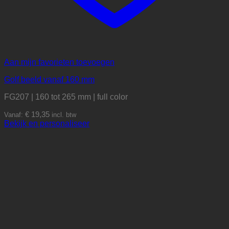
Aan mijn favorieten toevoegen
Golf beeld vanaf 160 mm
FG207 | 160 tot 265 mm | full color
€
19,35
Vanaf:
incl. btw
Dit
Bekijk en personaliseer
product
heeft
meerdere
variaties.
Deze
optie
kan
gekozen
worden
op
de