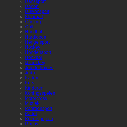
Danssport
Darten
Duivensport
Floorball
Gaming
Golf
Handbal
Hardlopen
Hengelsport
Hockey
Hondensport
Honkbal
IJshockey
Jeu de boules
Judo
Karten
Kerst
Kinderen
Koningsspelen
Motorcross
Muziek
Paardensport
Padel
Poedelprijzen
Rugby