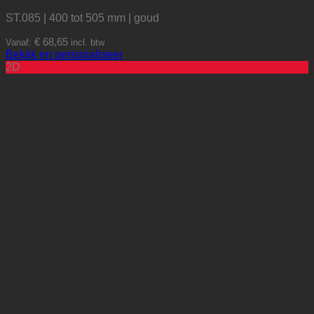
ST.085 | 400 tot 505 mm | goud
€
68,65
Vanaf:
incl. btw
Dit
Bekijk en personaliseer
product
2D
heeft
meerdere
variaties.
Deze
optie
kan
gekozen
worden
op
de
productpagina