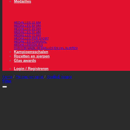
Medailles
MEDAILLES 32 MM
MEDAILLES 40 MM
MEDAILLES 45 MM
MEDAILLES 50 MM
MEDAILLES 70 MM
MEDAILLES PER SPORT
MEDAILLES CARNAVAL
MEDAILLEDOOSJES
CUSTOM MADE MEDAILLES EN HALSLINTEN
Kampioensschalen
Rozetten en sjerpen
Glas awards
Login / Registreren
Home
/
Prijzen per sport
/
Voetbal keeper
Filter