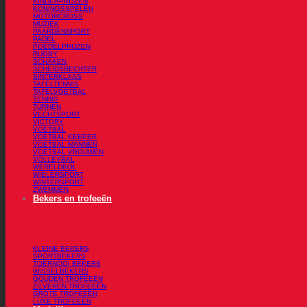
KINDERPRIJZEN
KONINGSSPELEN
MOTORCROSS
MUZIEK
PAARDENSPORT
PADEL
POEDELPRIJZEN
RUGBY
SCHAKEN
SCHEIDSRECHTER
SINTERKLAAS
TAFELTENNIS
TAFELVOETBAL
TENNIS
TURNEN
VECHTSPORT
VICTORY
VOETBAL
VOETBAL KEEPER
VOETBAL MANNEN
VOETBAL VROUWEN
VOLLEYBAL
WERELDBOL
WIELERSPORT
WINTERSPORT
ZWEMMEN
Bekers en trofeeën
KLEINE BEKERS
SPORTBEKERS
TOERNOOI BEKERS
WISSELBEKERS
GOUDEN TROFEEËN
ZILVEREN TROFEEËN
GROTE TROFEEËN
LUXE TROFEEËN