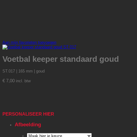
Aan mijn favorieten toevoegen
Voetbal keeper standaard goud
ST.017 | 165 mm | goud
€
7,00
incl. btw
PERSONALISEER HIER
Afbeelding