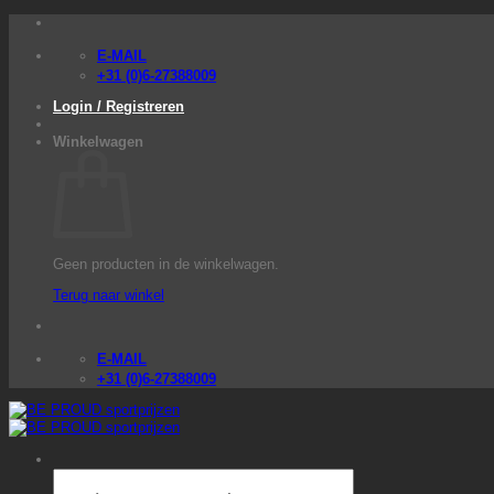
Ga
naar
inhoud
E-MAIL
+31 (0)6-27388009
Login / Registreren
Winkelwagen
Geen producten in de winkelwagen.
Terug naar winkel
E-MAIL
+31 (0)6-27388009
Producten
zoeken