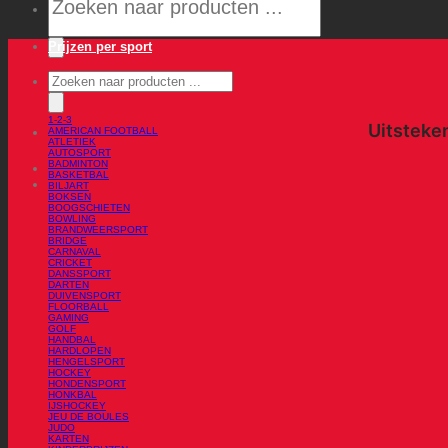
Prijzen per sport
Producten
zoeken
1-2-3
AMERICAN FOOTBALL
ATLETIEK
AUTOSPORT
BADMINTON
BASKETBAL
BILJART
BOKSEN
BOOGSCHIETEN
BOWLING
BRANDWEERSPORT
BRIDGE
CARNAVAL
CRICKET
DANSSPORT
DARTEN
DUIVENSPORT
FLOORBALL
GAMING
GOLF
HANDBAL
HARDLOPEN
HENGELSPORT
HOCKEY
HONDENSPORT
HONKBAL
IJSHOCKEY
JEU DE BOULES
JUDO
KARTEN