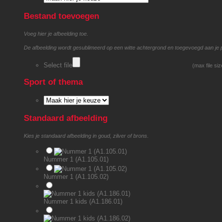
Bestand toevoegen
Voeg hier je afbeelding toe.
De afbeelding wordt gesublimeerd op een witte achtergrond en toegevoegd aan je 
Select file
(max file si
Sport of thema
Standaard afbeelding
Kies je standaard afbeelding in goud, zilver of brons.
Nummer 1 (A1.105.01)
Nummer 1 (A1.105.02)
Nummer 1 kids (A1.186.01)