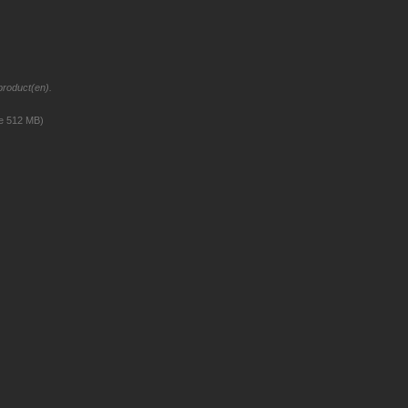
product(en).
ze 512 MB)