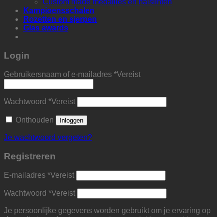
Custom made medailles en halslinten
Kampioensschalen
Rozetten en sjerpen
Glas awards
Login
Gebruikersnaam of e-mailadres
*
Vereist
Wachtwoord
*
Vereist
Onthouden
Inloggen
Je wachtwoord vergeten?
Registreren
E-mailadres
*
Vereist
Wachtwoord
*
Vereist
Je persoonlijke gegevens worden gebruikt om je ervaring op