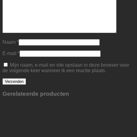
Naam
*
E-mail
*
Mijn naam, e-mail en site opslaan in deze browser voor
de volgende keer wanneer ik een reactie plaats.
Gerelateerde producten