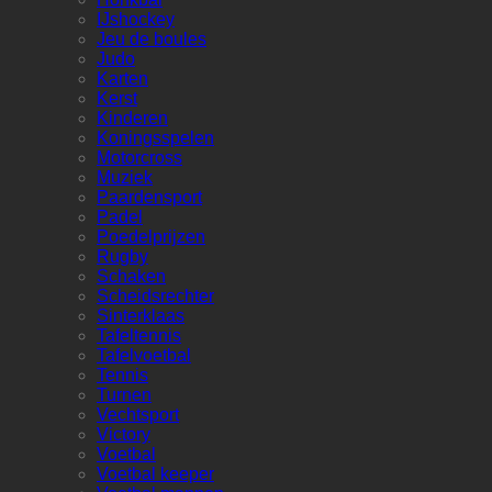
IJshockey
Jeu de boules
Judo
Karten
Kerst
Kinderen
Koningsspelen
Motorcross
Muziek
Paardensport
Padel
Poedelprijzen
Rugby
Schaken
Scheidsrechter
Sinterklaas
Tafeltennis
Tafelvoetbal
Tennis
Turnen
Vechtsport
Victory
Voetbal
Voetbal keeper