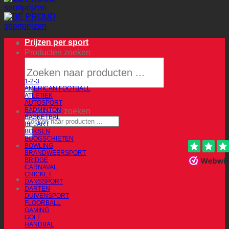
Prijzen per sport
Producten zoeken
1-2-3
AMERICAN FOOTBALL
ATLETIEK
AUTOSPORT
BADMINTON
Producten zoeken
BASKETBAL
BILJART
BOKSEN
BOOGSCHIETEN
BOWLING
BRANDWEERSPORT
BRIDGE
CARNAVAL
CRICKET
DANSSPORT
DARTEN
DUIVENSPORT
FLOORBALL
GAMING
GOLF
HANDBAL