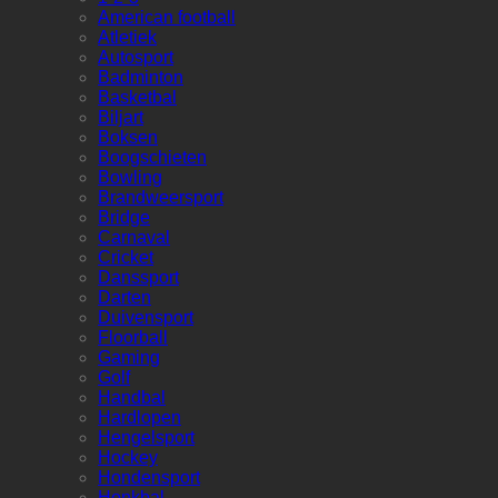
American football
Atletiek
Autosport
Badminton
Basketbal
Biljart
Boksen
Boogschieten
Bowling
Brandweersport
Bridge
Carnaval
Cricket
Danssport
Darten
Duivensport
Floorball
Gaming
Golf
Handbal
Hardlopen
Hengelsport
Hockey
Hondensport
Honkbal