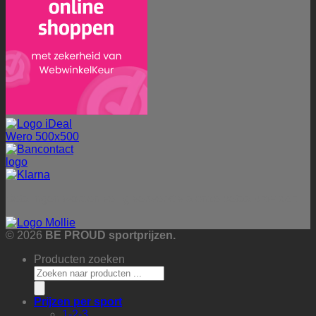
Betalingen worden veilig verwerkt via onze betaalprovider:
© 2026
BE PROUD sportprijzen.
Producten zoeken
Prijzen per sport
1-2-3