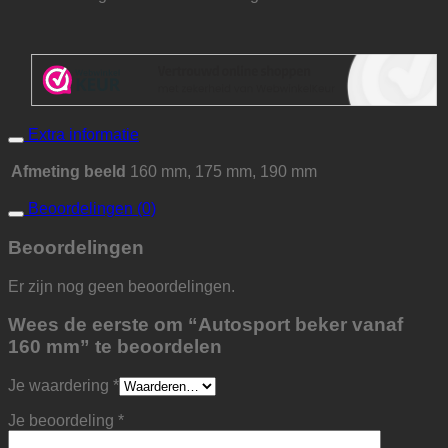
Extra informatie
Afmeting beeld
160 mm, 175 mm, 190 mm
Beoordelingen (0)
Beoordelingen
Er zijn nog geen beoordelingen.
Wees de eerste om “Autosport beker vanaf
160 mm” te beoordelen
Je waardering
*
Je beoordeling
*