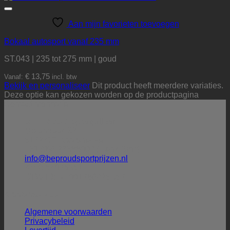
Aan mijn favorieten toevoegen
Bokaal autosport vanaf 235 mm
ST.043 | 235 tot 275 mm | goud
€
13,75
Vanaf:
incl. btw
Bekijk en personaliseer
Dit product heeft meerdere variaties.
Deze optie kan gekozen worden op de productpagina
Contactinformatie
BE PROUD sportprijzen
Molenbeek 32
5172 CG Kaatsheuvel
+31 (0)6-27388009 (Henk Smit)
info@beproudsportprijzen.nl
KVK: 54075351
BTW-ID: NL001786925B57
Klantenservice
Algemene voorwaarden
Privacybeleid