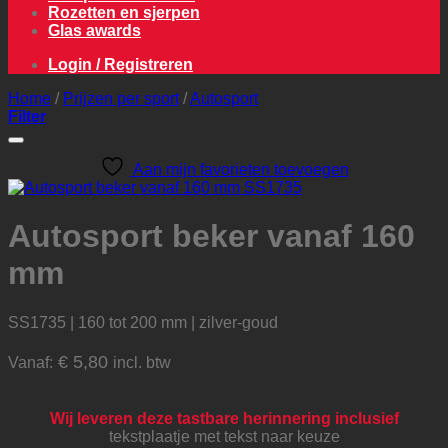
Rozetten en sjerpen
Glas awards
Login / Registreren
Home
/
Prijzen per sport
/
Autosport
Filter
Aan mijn favorieten toevoegen
Autosport beker vanaf 160
mm
SS1735 | 160 tot 200 mm | zilver-goud
€
5,80
Vanaf:
incl. btw
Wij leveren deze tastbare herinnering inclusief
tekstplaatje met tekst naar keuze