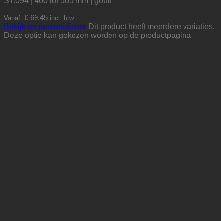
ST.094 | 400 tot 505 mm | goud
€
69,45
Vanaf:
incl. btw
Bekijk en personaliseer
Dit product heeft meerdere variaties.
Deze optie kan gekozen worden op de productpagina