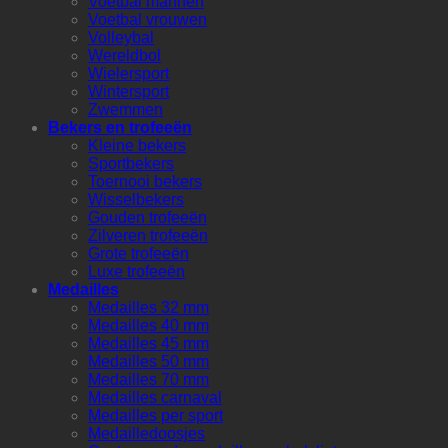
Voetbal mannen
Voetbal vrouwen
Volleybal
Wereldbol
Wielersport
Wintersport
Zwemmen
Bekers en trofeeën
Kleine bekers
Sportbekers
Toernooi bekers
Wisselbekers
Gouden trofeeën
Zilveren trofeeën
Grote trofeeën
Luxe trofeeën
Medailles
Medailles 32 mm
Medailles 40 mm
Medailles 45 mm
Medailles 50 mm
Medailles 70 mm
Medailles carnaval
Medailles per sport
Medailledoosjes