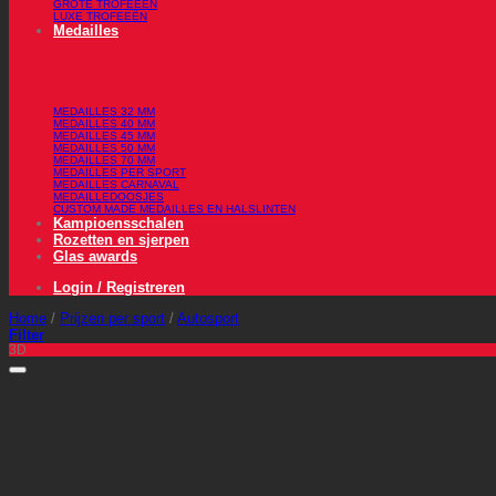
GROTE TROFEEËN
LUXE TROFEEËN
Medailles
MEDAILLES 32 MM
MEDAILLES 40 MM
MEDAILLES 45 MM
MEDAILLES 50 MM
MEDAILLES 70 MM
MEDAILLES PER SPORT
MEDAILLES CARNAVAL
MEDAILLEDOOSJES
CUSTOM MADE MEDAILLES EN HALSLINTEN
Kampioensschalen
Rozetten en sjerpen
Glas awards
Login / Registreren
Home
/
Prijzen per sport
/
Autosport
Filter
3D