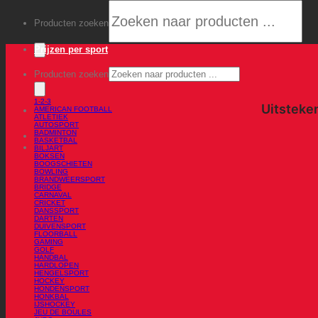
Producten zoeken
Prijzen per sport
Producten zoeken
1-2-3
AMERICAN FOOTBALL
ATLETIEK
AUTOSPORT
BADMINTON
BASKETBAL
BILJART
BOKSEN
BOOGSCHIETEN
BOWLING
BRANDWEERSPORT
BRIDGE
CARNAVAL
CRICKET
DANSSPORT
DARTEN
DUIVENSPORT
FLOORBALL
GAMING
GOLF
HANDBAL
HARDLOPEN
HENGELSPORT
HOCKEY
HONDENSPORT
HONKBAL
IJSHOCKEY
JEU DE BOULES