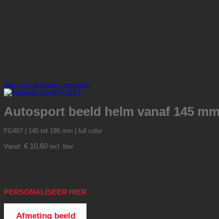
Aan mijn favorieten toevoegen
Autosport beeld helm vanaf 145 m
FG407 | 145 tot 195 mm | full color
€
10,60
Vanaf:
incl. btw
PERSONALISEER HIER
Afmeting beeld