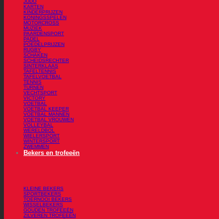
JUDO
KARTEN
KINDERPRIJZEN
KONINGSSPELEN
MOTORCROSS
MUZIEK
PAARDENSPORT
PADEL
POEDELPRIJZEN
RUGBY
SCHAKEN
SCHEIDSRECHTER
SINTERKLAAS
TAFELTENNIS
TAFELVOETBAL
TENNIS
TURNEN
VECHTSPORT
VICTORY
VOETBAL
VOETBAL KEEPER
VOETBAL MANNEN
VOETBAL VROUWEN
VOLLEYBAL
WERELDBOL
WIELERSPORT
WINTERSPORT
ZWEMMEN
Bekers en trofeeën
KLEINE BEKERS
SPORTBEKERS
TOERNOOI BEKERS
WISSELBEKERS
GOUDEN TROFEEËN
ZILVEREN TROFEEËN