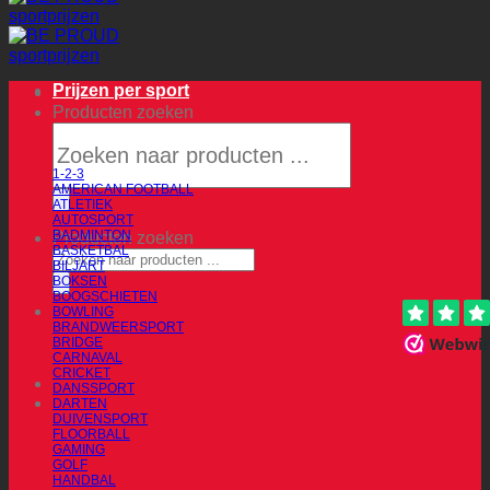
Prijzen per sport
Producten zoeken
1-2-3
AMERICAN FOOTBALL
ATLETIEK
AUTOSPORT
BADMINTON
Producten zoeken
BASKETBAL
BILJART
BOKSEN
BOOGSCHIETEN
BOWLING
BRANDWEERSPORT
BRIDGE
CARNAVAL
CRICKET
DANSSPORT
DARTEN
DUIVENSPORT
FLOORBALL
GAMING
GOLF
HANDBAL