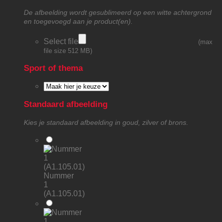
De afbeelding wordt gesublimeerd op een witte achtergrond
en toegevoegd aan je product(en).
Select file
(max
file size 512 MB)
Sport of thema
Standaard afbeelding
Kies je standaard afbeelding in goud, zilver of brons.
Nummer
1
(A1.105.01)