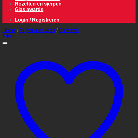
Rozetten en sjerpen
Glas awards
Login / Registreren
Home
/
Prijzen per sport
/
Carnaval
Filter