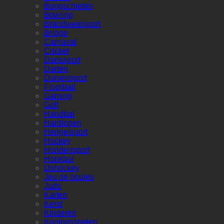
Boogschieten
Bowling
Brandweersport
Bridge
Carnaval
Cricket
Danssport
Darten
Duivensport
Floorball
Gaming
Golf
Handbal
Hardlopen
Hengelsport
Hockey
Hondensport
Honkbal
IJshockey
Jeu de boules
Judo
Karten
Kerst
Kinderen
Koningsspelen