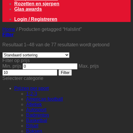
Rozetten en sjerpen
Glas awards
Login / Registreren
Home
/
Producten getagged “Halslint”
Filter
Resultaat 1–48 van de 77 resultaten wordt getoond
Filter op prijs
Min. prijs
Max. prijs
Filter
Selecteer categorie
Prijzen per sport
1-2-3
American football
Atletiek
Autosport
Badminton
Basketbal
Biljart
Boksen