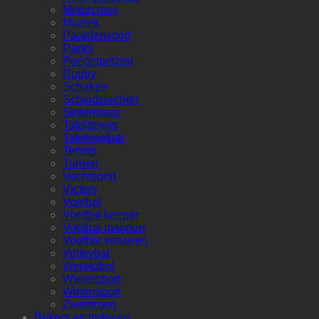
Motorcross
Muziek
Paardensport
Padel
Poedelprijzen
Rugby
Schaken
Scheidsrechter
Sinterklaas
Tafeltennis
Tafelvoetbal
Tennis
Turnen
Vechtsport
Victory
Voetbal
Voetbal keeper
Voetbal mannen
Voetbal vrouwen
Volleybal
Wereldbol
Wielersport
Wintersport
Zwemmen
Bekers en trofeeën