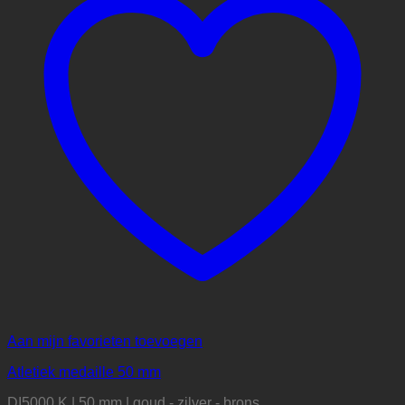
Aan mijn favorieten toevoegen
Atletiek medaille 50 mm
DI5000.K | 50 mm | goud - zilver - brons