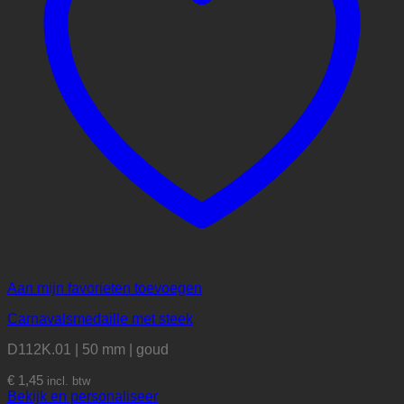
Aan mijn favorieten toevoegen
Carnavalsmedaille met steek
D112K.01 | 50 mm | goud
€
1,45
incl. btw
Bekijk en personaliseer