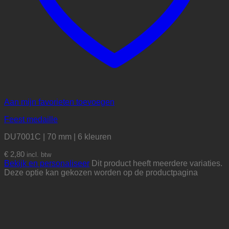
Aan mijn favorieten toevoegen
Feest medaille
DU7001C | 70 mm | 6 kleuren
€
2,80
incl. btw
Bekijk en personaliseer
Dit product heeft meerdere variaties.
Deze optie kan gekozen worden op de productpagina