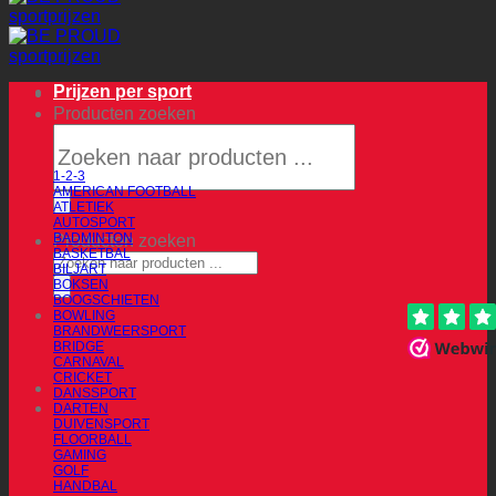
Prijzen per sport
Producten zoeken
1-2-3
AMERICAN FOOTBALL
ATLETIEK
AUTOSPORT
BADMINTON
Producten zoeken
BASKETBAL
BILJART
BOKSEN
BOOGSCHIETEN
BOWLING
BRANDWEERSPORT
BRIDGE
CARNAVAL
CRICKET
DANSSPORT
DARTEN
DUIVENSPORT
FLOORBALL
GAMING
GOLF
HANDBAL