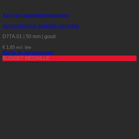
Aan mijn favorieten toevoegen
Asymmetrische medaille met krans
D77A.01 | 50 mm | goud
€
1,65
incl. btw
Bekijk en personaliseer
BUDGET MEDAILLE