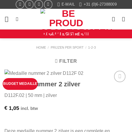
Ga
E-MAIL
+31 (0)6-27388009
naar
inhoud
LOGIN / REGISTREREN
HOME
/
PRIJZEN PER SPORT
/
1-2-3
FILTER
Medaille nummer 2 zilver
BUDGET MEDAILLE
Aan mijn
favorieten
D112F.02 | 50 mm | zilver
toevoegen
€
1,05
incl. btw
Deze medaille nummer 2 zilver is een complete en