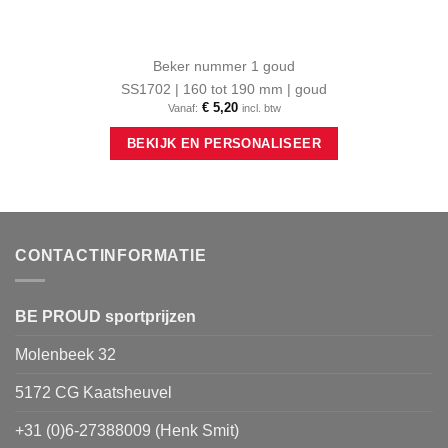
Beker nummer 1 goud
SS1702 | 160 tot 190 mm | goud
€
5,20
Vanaf:
incl. btw
Dit
BEKIJK EN PERSONALISEER
product
heeft
meerdere
variaties.
Deze
optie
CONTACTINFORMATIE
kan
gekozen
worden
BE PROUD sportprijzen
op
Molenbeek 32
de
productpagina
5172 CG Kaatsheuvel
+31 (0)6-27388009 (Henk Smit)