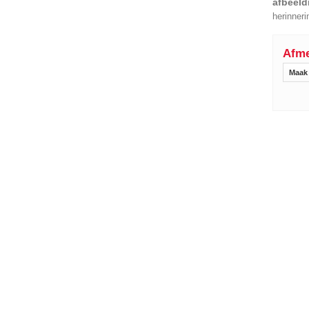
afbeeld
herinneri
Afme