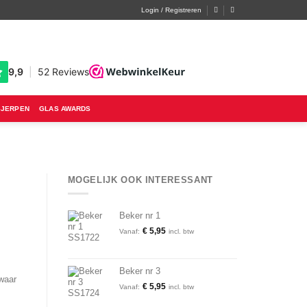
Login / Registreren
SJERPEN
GLAS AWARDS
MOGELIJK OOK INTERESSANT
Beker nr 1
€
5,95
Vanaf:
incl. btw
Beker nr 3
 waar
€
5,95
Vanaf:
incl. btw