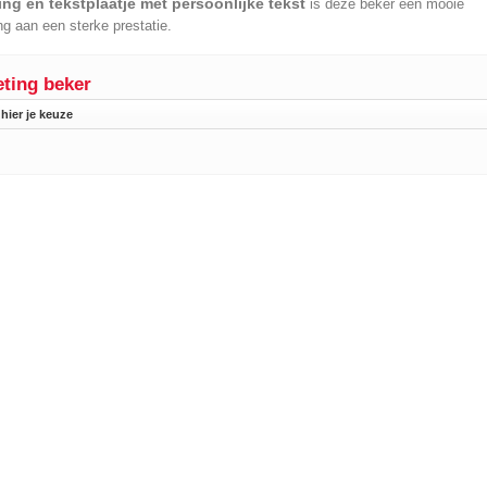
ing en tekstplaatje met persoonlijke tekst
is deze beker een mooie
ng aan een sterke prestatie.
ting beker