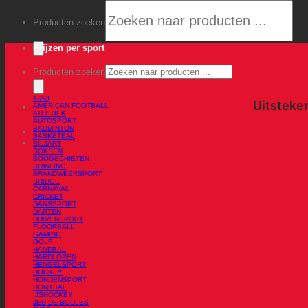
Producten zoeken
Prijzen per sport
Producten zoeken
1-2-3
AMERICAN FOOTBALL
ATLETIEK
AUTOSPORT
BADMINTON
BASKETBAL
BILJART
BOKSEN
BOOGSCHIETEN
BOWLING
BRANDWEERSPORT
BRIDGE
CARNAVAL
CRICKET
DANSSPORT
DARTEN
DUIVENSPORT
FLOORBALL
GAMING
GOLF
HANDBAL
HARDLOPEN
HENGELSPORT
HOCKEY
HONDENSPORT
HONKBAL
IJSHOCKEY
JEU DE BOULES