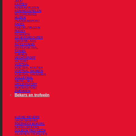
JUDO
KARTEN
KINDERPRIJZEN
KONINGSSPELEN
MOTORCROSS
MUZIEK
PAARDENSPORT
PADEL
POEDELPRIJZEN
RUGBY
SCHAKEN
SCHEIDSRECHTER
SINTERKLAAS
TAFELTENNIS
TAFELVOETBAL
TENNIS
TURNEN
VECHTSPORT
VICTORY
VOETBAL
VOETBAL KEEPER
VOETBAL MANNEN
VOETBAL VROUWEN
VOLLEYBAL
WERELDBOL
WIELERSPORT
WINTERSPORT
ZWEMMEN
Bekers en trofeeën
KLEINE BEKERS
SPORTBEKERS
TOERNOOI BEKERS
WISSELBEKERS
GOUDEN TROFEEËN
ZILVEREN TROFEEËN