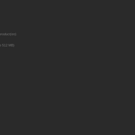
product(en).
ze 512 MB)