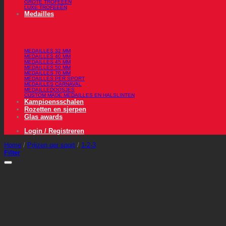
GROTE TROFEEËN
LUXE TROFEEËN
Medailles
MEDAILLES 32 MM
MEDAILLES 40 MM
MEDAILLES 45 MM
MEDAILLES 50 MM
MEDAILLES 70 MM
MEDAILLES PER SPORT
MEDAILLES CARNAVAL
MEDAILLEDOOSJES
CUSTOM MADE MEDAILLES EN HALSLINTEN
Kampioensschalen
Rozetten en sjerpen
Glas awards
Login / Registreren
Home
/
Prijzen per sport
/
1-2-3
Filter