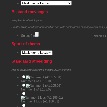
Bestand toevoegen
Voeg hier je afbeelding toe.
De afbeelding wordt gesublimeerd op een witte achtergrond en toegevoegd aan je 
Select file
(max file si
Sport of thema
Standaard afbeelding
Kies je standaard afbeelding in goud, zilver of brons.
Nummer 1 (A1.105.01)
Nummer 1 (A1.105.02)
Nummer 1 kids (A1.186.01)