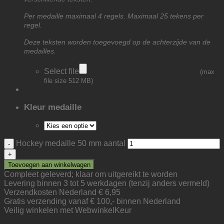
Per medaille maximaal 4 regels. Maximaal 25 tekens per
regel.
Deze teksten worden toegevoegd op de achterzijde van de
medailles.
Select file
(max
file size 512 MB)
Kleur medaille
Hockey medaille 50 mm aantal
Toevoegen aan winkelwagen
Compleet geleverd; klaar om uitgereikt te worden
Levering binnen 3 tot 5 werkdagen (tenzij anders vermeld)
Verzendkosten Nederland € 6,95
Gratis verzending vanaf € 100,- binnen Nederland
Veilig winkelen met WebwinkelKeur