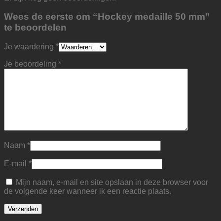
Wees de eerste om “Hockey medaille 50 mm”
te beoordelen
Je waardering
*
Je beoordeling
*
Naam
*
E-mail
*
Mijn naam, e-mail en site opslaan in deze browser voor
de volgende keer wanneer ik een reactie plaats.