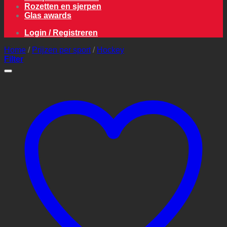
Rozetten en sjerpen
Glas awards
Login / Registreren
Home
/
Prijzen per sport
/
Hockey
Filter