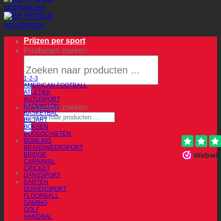
Prijzen per sport
Producten zoeken
1-2-3
AMERICAN FOOTBALL
ATLETIEK
AUTOSPORT
BADMINTON
Producten zoeken
BASKETBAL
BILJART
BOKSEN
BOOGSCHIETEN
BOWLING
BRANDWEERSPORT
BRIDGE
CARNAVAL
CRICKET
DANSSPORT
DARTEN
DUIVENSPORT
FLOORBALL
GAMING
GOLF
HANDBAL