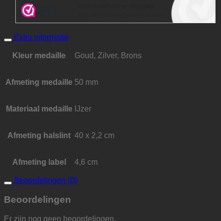
Extra informatie
Kleur medaille
Goud, Zilver, Brons
Afmeting medaille
50 mm
Materiaal medaille
IJzer
Afmeting halslint
40 x 2,2 cm
Afmeting label
4,6 cm
Beoordelingen (0)
Beoordelingen
Er zijn nog geen beoordelingen.