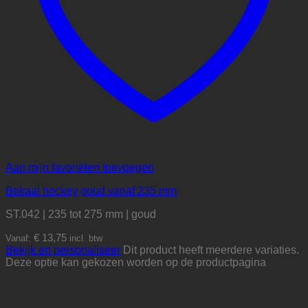
Aan mijn favorieten toevoegen
Bokaal hockey goud vanaf 235 mm
ST.042 | 235 tot 275 mm | goud
€
13,75
Vanaf:
incl. btw
Bekijk en personaliseer
Dit product heeft meerdere variaties.
Deze optie kan gekozen worden op de productpagina