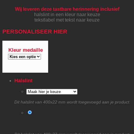
Wij leveren deze tastbare herinnering inclusief
halslint in een kleur naar keuze
tekstlabel met tekst naar keuze
PERSONALISEER HIER
Kleur medaille
Halslint
Dit halslint van 400x22 mm wordt toegevoegd aan je product.