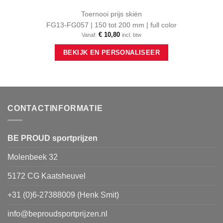
Toernooi prijs skiën
FG13-FG057 | 150 tot 200 mm | full color
€
10,80
Vanaf:
incl. btw
Dit
BEKIJK EN PERSONALISEER
product
heeft
meerdere
variaties.
Deze
optie
CONTACTINFORMATIE
kan
gekozen
worden
BE PROUD sportprijzen
op
Molenbeek 32
de
productpagina
5172 CG Kaatsheuvel
+31 (0)6-27388009 (Henk Smit)
info@beproudsportprijzen.nl