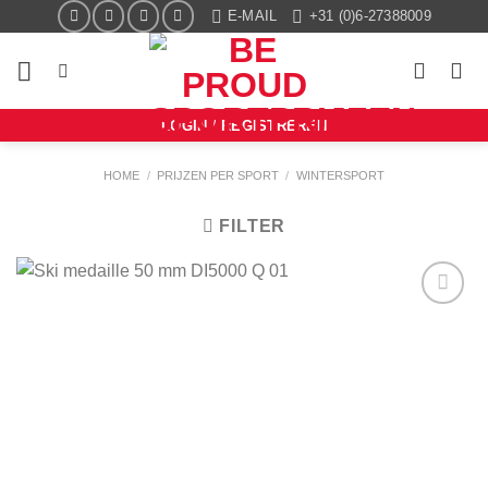
Ga
E-MAIL
+31 (0)6-27388009
naar
inhoud
LOGIN / REGISTREREN
HOME
/
PRIJZEN PER SPORT
/
WINTERSPORT
FILTER
Aan mijn
favorieten
toevoegen