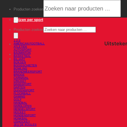
Producten zoeken
Prijzen per sport
Producten zoeken
1-2-3
AMERICAN FOOTBALL
ATLETIEK
AUTOSPORT
BADMINTON
BASKETBAL
BILJART
BOKSEN
BOOGSCHIETEN
BOWLING
BRANDWEERSPORT
BRIDGE
CARNAVAL
CRICKET
DANSSPORT
DARTEN
DUIVENSPORT
FLOORBALL
GAMING
GOLF
HANDBAL
HARDLOPEN
HENGELSPORT
HOCKEY
HONDENSPORT
HONKBAL
IJSHOCKEY
JEU DE BOULES