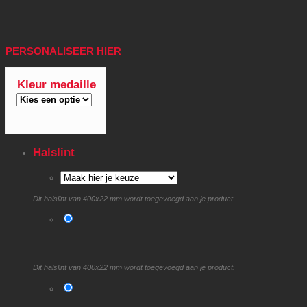
PERSONALISEER HIER
Kleur medaille
Halslint
Dit halslint van 400x22 mm wordt toegevoegd aan je product.
Dit halslint van 400x22 mm wordt toegevoegd aan je product.