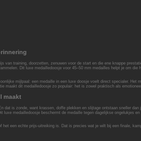
erinnering
js van training, doorzetten, zenuwen voor de start en die ene knappe prestati
ten rammelen. Dit luxe medailledoosje voor 45–50 mm medailles helpt je om die
lijke mijlpaal: een medaille in een luxe doosje voelt direct specialer. Het ma
ie maakt dit medailledoosje zo populair: het is zowel praktisch als emotionee
l maakt
n dat is zonde, want krassen, doffe plekken en slijtage ontstaan sneller da
t luxe medailledoosje beschermt de medaille tegen dagelijkse ongelukjes en he
het een echte prijs-uitreiking is. Dat is precies wat je wilt bij een finale, k