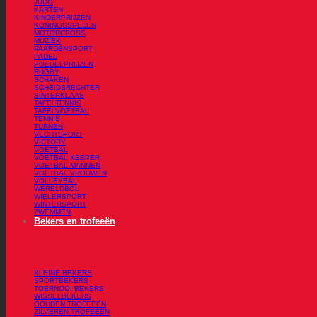
JUDO
KARTEN
KINDERPRIJZEN
KONINGSSPELEN
MOTORCROSS
MUZIEK
PAARDENSPORT
PADEL
POEDELPRIJZEN
RUGBY
SCHAKEN
SCHEIDSRECHTER
SINTERKLAAS
TAFELTENNIS
TAFELVOETBAL
TENNIS
TURNEN
VECHTSPORT
VICTORY
VOETBAL
VOETBAL KEEPER
VOETBAL MANNEN
VOETBAL VROUWEN
VOLLEYBAL
WERELDBOL
WIELERSPORT
WINTERSPORT
ZWEMMEN
Bekers en trofeeën
KLEINE BEKERS
SPORTBEKERS
TOERNOOI BEKERS
WISSELBEKERS
GOUDEN TROFEEËN
ZILVEREN TROFEEËN