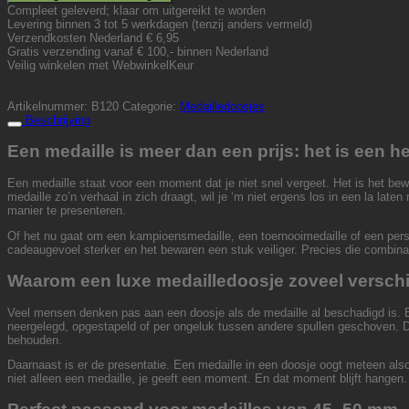
Compleet geleverd; klaar om uitgereikt te worden
Levering binnen 3 tot 5 werkdagen (tenzij anders vermeld)
Verzendkosten Nederland € 6,95
Gratis verzending vanaf € 100,- binnen Nederland
Veilig winkelen met WebwinkelKeur
Artikelnummer:
B120
Categorie:
Medailledoosjes
Beschrijving
Een medaille is meer dan een prijs: het is een h
Een medaille staat voor een moment dat je niet snel vergeet. Het is het bewi
medaille zo’n verhaal in zich draagt, wil je ‘m niet ergens los in een la la
manier te presenteren.
Of het nu gaat om een kampioensmedaille, een toernooimedaille of een persoon
cadeaugevoel sterker en het bewaren een stuk veiliger. Precies die combinat
Waarom een luxe medailledoosje zoveel verschi
Veel mensen denken pas aan een doosje als de medaille al beschadigd is. E
neergelegd, opgestapeld of per ongeluk tussen andere spullen geschoven. Di
behouden.
Daarnaast is er de presentatie. Een medaille in een doosje oogt meteen alsof 
niet alleen een medaille, je geeft een moment. En dat moment blijft hangen.