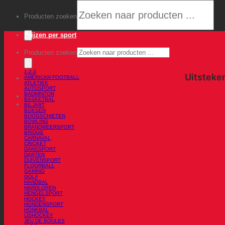
Producten zoeken
Prijzen per sport
Producten zoeken
1-2-3
AMERICAN FOOTBALL
ATLETIEK
AUTOSPORT
BADMINTON
BASKETBAL
BILJART
BOKSEN
BOOGSCHIETEN
BOWLING
BRANDWEERSPORT
BRIDGE
CARNAVAL
CRICKET
DANSSPORT
DARTEN
DUIVENSPORT
FLOORBALL
GAMING
GOLF
HANDBAL
HARDLOPEN
HENGELSPORT
HOCKEY
HONDENSPORT
HONKBAL
IJSHOCKEY
JEU DE BOULES