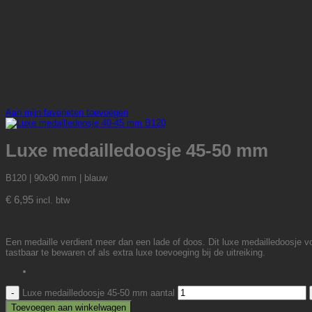
Aan mijn favorieten toevoegen
Luxe medailledoosje 45-50 mm
B120 | 90x90 mm | blauw
€
6,95
incl. btw
Een medaille verdient meer dan een lade of doos. Dit luxe medailledoosje v
tastbaar te bewaren of als extra luxe toevoeging bij de uitreiking.
Luxe medailledoosje 45-50 mm aantal
Toevoegen aan winkelwagen