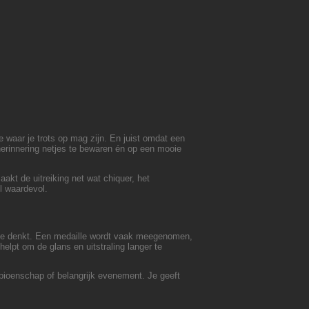
e waar je trots op mag zijn. En juist omdat een
 herinnering netjes te bewaren én op een mooie
akt de uitreiking net wat chiquer, het
l waardevol.
n je denkt. Een medaille wordt vaak meegenomen,
lpt om de glans en uitstraling langer te
ampioenschap of belangrijk evenement. Je geeft