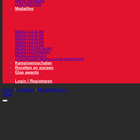
GROTE TROFEEËN
LUXE TROFEEËN
Medailles
MEDAILLES 32 MM
MEDAILLES 40 MM
MEDAILLES 45 MM
MEDAILLES 50 MM
MEDAILLES 70 MM
MEDAILLES PER SPORT
MEDAILLES CARNAVAL
MEDAILLEDOOSJES
CUSTOM MADE MEDAILLES EN HALSLINTEN
Kampioensschalen
Rozetten en sjerpen
Glas awards
Login / Registreren
Home
/
Medailles
/
Medailledoosjes
Filter