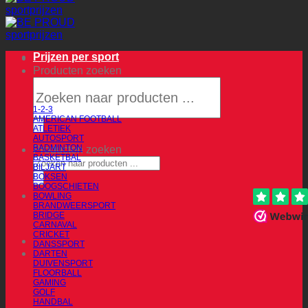
Prijzen per sport
Producten zoeken
1-2-3
AMERICAN FOOTBALL
ATLETIEK
AUTOSPORT
BADMINTON
Producten zoeken
BASKETBAL
BILJART
BOKSEN
BOOGSCHIETEN
BOWLING
BRANDWEERSPORT
BRIDGE
CARNAVAL
CRICKET
DANSSPORT
DARTEN
DUIVENSPORT
FLOORBALL
GAMING
GOLF
HANDBAL