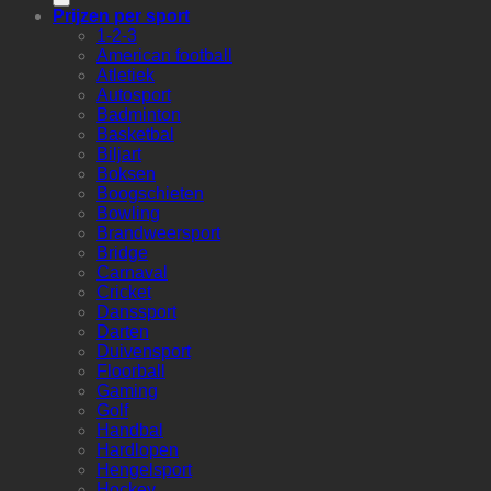
Prijzen per sport
1-2-3
American football
Atletiek
Autosport
Badminton
Basketbal
Biljart
Boksen
Boogschieten
Bowling
Brandweersport
Bridge
Carnaval
Cricket
Danssport
Darten
Duivensport
Floorball
Gaming
Golf
Handbal
Hardlopen
Hengelsport
Hockey