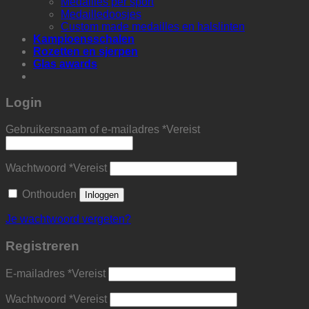
Medailles per sport
Medailledoosjes
Custom made medailles en halslinten
Kampioensschalen
Rozetten en sjerpen
Glas awards
Login
Gebruikersnaam of e-mailadres
*
Vereist
Wachtwoord
*
Vereist
Onthouden
Inloggen
Je wachtwoord vergeten?
Registreren
E-mailadres
*
Vereist
Wachtwoord
*
Vereist