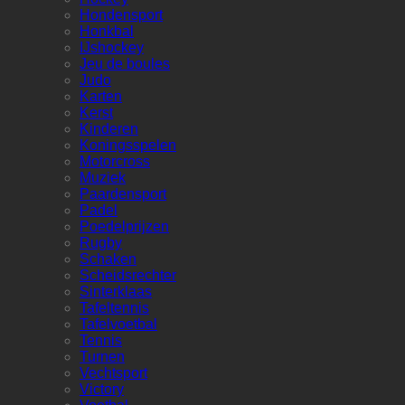
Hondensport
Honkbal
IJshockey
Jeu de boules
Judo
Karten
Kerst
Kinderen
Koningsspelen
Motorcross
Muziek
Paardensport
Padel
Poedelprijzen
Rugby
Schaken
Scheidsrechter
Sinterklaas
Tafeltennis
Tafelvoetbal
Tennis
Turnen
Vechtsport
Victory