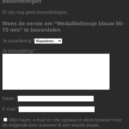
Beoordelingen
Er zijn nog geen beoordelingen.
Wees de eerste om “Medailledoosje blauw 50-
70 mm” te beoordelen
Je waardering
*
Je beoordeling
*
Naam
*
E-mail
*
Mijn naam, e-mail en site opslaan in deze browser voor
de volgende keer wanneer ik een reactie plaats.