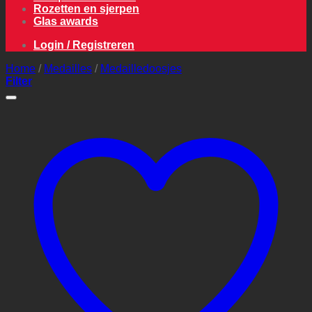
Rozetten en sjerpen
Glas awards
Login / Registreren
Home
/
Medailles
/
Medailledoosjes
Filter