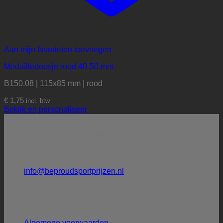
Aan mijn favorieten toevoegen
Medailledoosje rood 40-50 mm
B150.08 | 115x85 mm | rood
€
1,75
incl. btw
Bekijk en personaliseer
Contactinformatie
BE PROUD sportprijzen
Molenbeek 32
5172 CG Kaatsheuvel
+31 (0)6-27388009 (Henk Smit)
info@beproudsportprijzen.nl
KVK: 54075351
BTW-ID: NL001786925B57
Klantenservice
Algemene voorwaarden