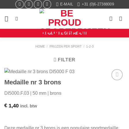
Ga
E-MAIL
+31 (0)6-27388009
naar
inhoud
LOGIN / REGISTREREN
HOME
/
PRIJZEN PER SPORT
/
1-2-3
FILTER
Medaille nr 3 brons
Aan mijn
favorieten
DI5000.F.03 | 50 mm | brons
toevoegen
€
1,40
incl. btw
Deze medaille nr 3 brons is een populaire sportmedaille