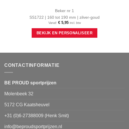
Beker nr 1
SS1722 | 160 tot 190 mm | zilver-goud
€
5,95
Vanaf:
incl. btw
Dit
BEKIJK EN PERSONALISEER
product
heeft
meerdere
variaties.
Deze
optie
CONTACTINFORMATIE
kan
gekozen
worden
BE PROUD sportprijzen
op
Molenbeek 32
de
productpagina
5172 CG Kaatsheuvel
+31 (0)6-27388009 (Henk Smit)
info@beproudsportprijzen.nl