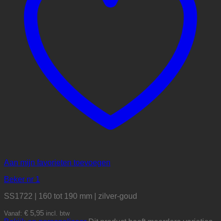
Aan mijn favorieten toevoegen
Beker nr 1
SS1722 | 160 tot 190 mm | zilver-goud
€
5,95
Vanaf:
incl. btw