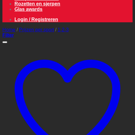
Rozetten en sjerpen
Glas awards
Login / Registreren
Home
/
Prijzen per sport
/
1-2-3
Filter