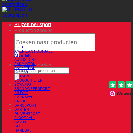
Prijzen per sport
Producten zoeken
1-2-3
AMERICAN FOOTBALL
ATLETIEK
AUTOSPORT
BADMINTON
Producten zoeken
BASKETBAL
BILJART
BOKSEN
BOOGSCHIETEN
BOWLING
BRANDWEERSPORT
BRIDGE
CARNAVAL
CRICKET
DANSSPORT
DARTEN
DUIVENSPORT
FLOORBALL
GAMING
GOLF
HANDBAL