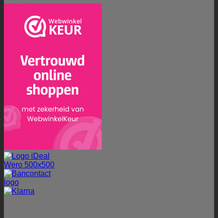
Betalingen worden veilig verwerkt via onze betaalprovider: