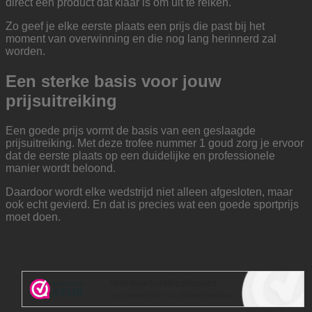
direct een product dat klaar is om uit te reiken.
Zo geef je elke eerste plaats een prijs die past bij het
moment van overwinning en die nog lang herinnerd zal
worden.
Een sterke basis voor jouw
prijsuitreiking
Een goede prijs vormt de basis van een geslaagde
prijsuitreiking. Met deze trofee nummer 1 goud zorg je ervoor
dat de eerste plaats op een duidelijke en professionele
manier wordt beloond.
Daardoor wordt elke wedstrijd niet alleen afgesloten, maar
ook echt gevierd. En dat is precies wat een goede sportprijs
moet doen.