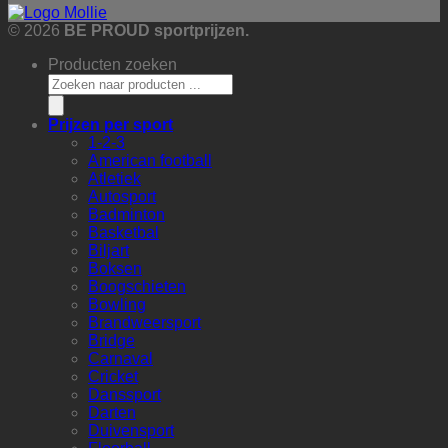
© 2026
BE PROUD sportprijzen.
Producten zoeken
Prijzen per sport
1-2-3
American football
Atletiek
Autosport
Badminton
Basketbal
Biljart
Boksen
Boogschieten
Bowling
Brandweersport
Bridge
Carnaval
Cricket
Danssport
Darten
Duivensport