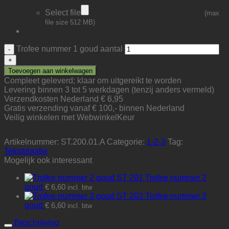
Select file
(max
file size 512 MB)
Trofee nummer 1 goud aantal
Toevoegen aan winkelwagen
Compleet geleverd; klaar om uitgereikt te worden
Levering binnen 3 tot 5 werkdagen (tenzij anders vermeld)
Verzendkosten Nederland € 6,95
Gratis verzending vanaf € 100,- binnen Nederland
Veilig winkelen met WebwinkelKeur
Artikelnummer:
ST.200.01.A
Categorie:
1-2-3
Tag:
Tekstplaatje
Mogelijk ook interessant
Trofee nummer 2
goud
€
6,60
incl. btw
Trofee nummer 3
goud
€
6,60
incl. btw
Beschrijving