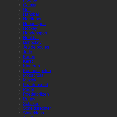
Floorball
Gaming
Golf
Handbal
Hardlopen
Hengelsport
Hockey
Hondensport
Honkbal
IJshockey
Jeu de boules
Judo
Karten
Kerst
Kinderen
Koningsspelen
Motorcross
Muziek
Paardensport
Padel
Poedelprijzen
Rugby
Schaken
Scheidsrechter
Sinterklaas