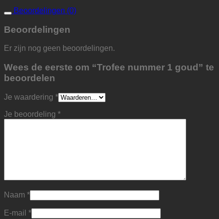
Beoordelingen (0)
Beoordelingen
Er zijn nog geen beoordelingen.
Wees de eerste om “Trofee nummer 1 goud” te
beoordelen
Je waardering
*
Je beoordeling
*
Naam
*
E-mail
*