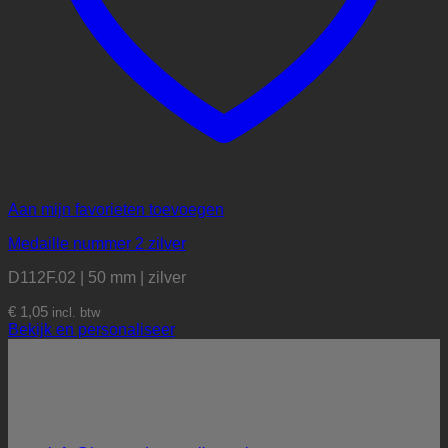
Aan mijn favorieten toevoegen
Medaille nummer 2 zilver
D112F.02 | 50 mm | zilver
€
1,05
incl. btw
Bekijk en personaliseer
Contactinformatie
BE PROUD sportprijzen
Molenbeek 32
5172 CG Kaatsheuvel
+31 (0)6-27388009 (Henk Smit)