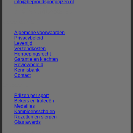
info@beproudsportprijzen.nl
KVK: 54075351
BTW-ID: NL001786925B57
Klantenservice
Algemene voorwaarden
Privacybeleid
Levertijd
Verzendkosten
Herroepingsrecht
Garantie en klachten
Reviewbeleid
Kennisbank
Contact
Ons aanbod
Prijzen per sport
Bekers en trofeeën
Medailles
Kampioensschalen
Rozetten en sjerpen
Glas awards
Veilig winkelen en betalen