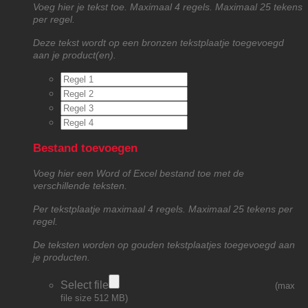
Voeg hier je tekst toe. Maximaal 4 regels. Maximaal 25 tekens
per regel.
Deze tekst wordt op een bronzen tekstplaatje toegevoegd
aan je product(en).
Bestand toevoegen
Voeg hier een Word of Excel bestand toe met de
verschillende teksten.
Per tekstplaatje maximaal 4 regels. Maximaal 25 tekens per
regel.
De teksten worden op gouden tekstplaatjes toegevoegd aan
je producten.
Select file
(max
file size 512 MB)