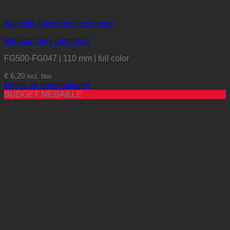
Aan mijn favorieten toevoegen
Winnaar prijs nummer 2
FG500-FG047 | 110 mm | full color
€
6,20
incl. btw
Bekijk en personaliseer
BUDGET MEDAILLE