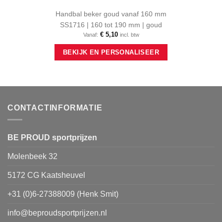
Handbal beker goud vanaf 160 mm
SS1716 | 160 tot 190 mm | goud
€
5,10
Vanaf:
incl. btw
Dit
BEKIJK EN PERSONALISEER
product
heeft
meerdere
variaties.
Deze
optie
CONTACTINFORMATIE
kan
gekozen
worden
BE PROUD sportprijzen
op
Molenbeek 32
de
productpagina
5172 CG Kaatsheuvel
+31 (0)6-27388009 (Henk Smit)
info@beproudsportprijzen.nl