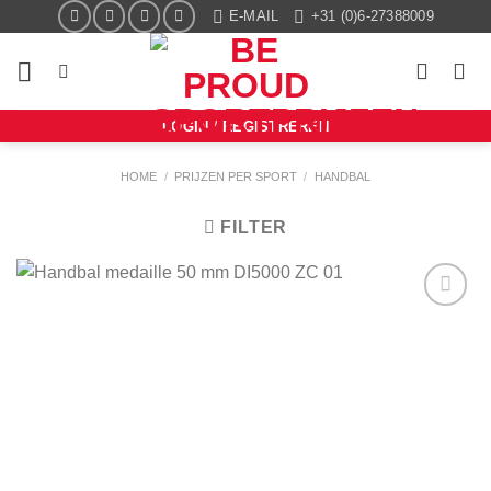
Ga
E-MAIL
+31 (0)6-27388009
naar
inhoud
LOGIN / REGISTREREN
HOME
/
PRIJZEN PER SPORT
/
HANDBAL
FILTER
Aan mijn
favorieten
toevoegen