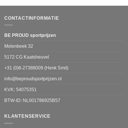
variaties.
Deze
optie
CONTACTINFORMATIE
kan
gekozen
worden
BE PROUD sportprijzen
op
Molenbeek 32
de
productpagina
5172 CG Kaatsheuvel
+31 (0)6-27388009 (Henk Smit)
info@beproudsportprijzen.nl
KVK: 54075351
BTW-ID: NL001786925B57
KLANTENSERVICE