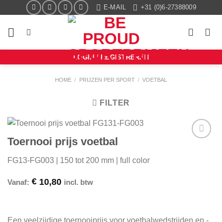
Ga
E-MAIL
+31 (0)6-27388009
naar
inhoud
LOGIN / REGISTREREN
HOME
/
PRIJZEN PER SPORT
/
VOETBAL
FILTER
Toernooi prijs voetbal
Aan mijn
favorieten
FG13-FG003 | 150 tot 200 mm | full color
toevoegen
€
10,80
Vanaf:
incl. btw
Een veelzijdige toernooiprijs voor voetbalwedstrijden en -