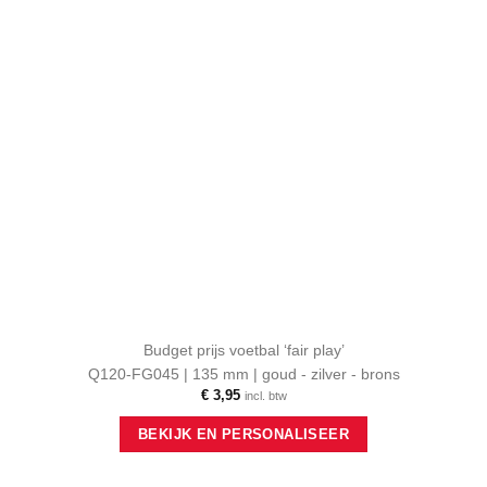
Budget prijs voetbal ‘fair play’
Q120-FG045 | 135 mm | goud - zilver - brons
€
3,95
incl. btw
Dit
BEKIJK EN PERSONALISEER
product
heeft
meerdere