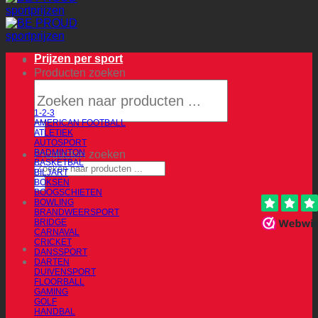
Prijzen per sport
Producten zoeken
1-2-3
AMERICAN FOOTBALL
ATLETIEK
AUTOSPORT
BADMINTON
Producten zoeken
BASKETBAL
BILJART
BOKSEN
BOOGSCHIETEN
BOWLING
BRANDWEERSPORT
BRIDGE
CARNAVAL
CRICKET
DANSSPORT
DARTEN
DUIVENSPORT
FLOORBALL
GAMING
GOLF
HANDBAL