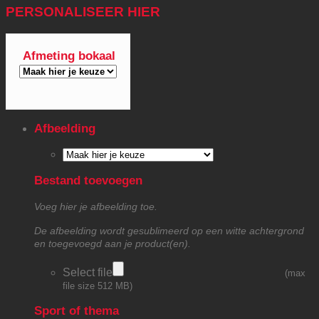
PERSONALISEER HIER
Afmeting bokaal
Afbeelding
Bestand toevoegen
Voeg hier je afbeelding toe.
De afbeelding wordt gesublimeerd op een witte achtergrond
en toegevoegd aan je product(en).
Select file
(max
file size 512 MB)
Sport of thema