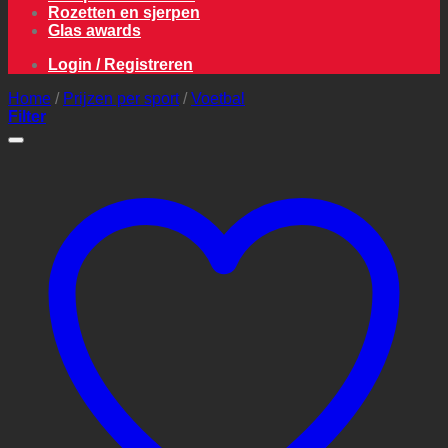
Rozetten en sjerpen
Glas awards
Login / Registreren
Home
/
Prijzen per sport
/
Voetbal
Filter