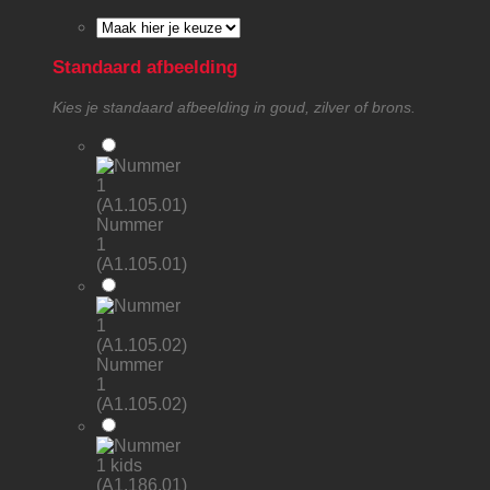
Standaard afbeelding
Kies je standaard afbeelding in goud, zilver of brons.
Nummer
1
(A1.105.01)
Nummer
1
(A1.105.02)