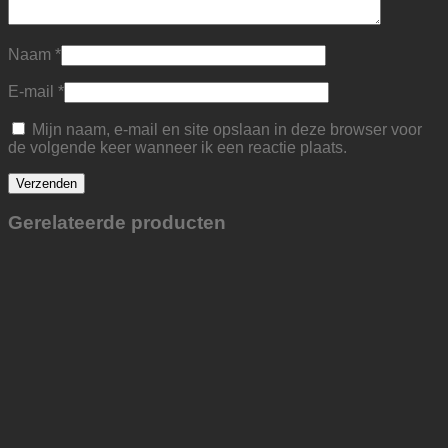
Naam
*
E-mail
*
Mijn naam, e-mail en site opslaan in deze browser voor
de volgende keer wanneer ik een reactie plaats.
Gerelateerde producten