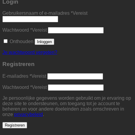
Login
Gebruikersnaam of e-mailadres
*
Vereist
Wachtwoord
*
Vereist
Onthouden
Inloggen
Je wachtwoord vergeten?
Registreren
E-mailadres
*
Vereist
Wachtwoord
*
Vereist
Je persoonlijke gegevens worden gebruikt om je ervaring op
deze site te ondersteunen, om toegang tot je account te
beheren en voor andere doeleinden zoals omschreven in
onze
privacybeleid
.
Registreren