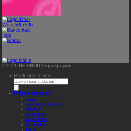
Betalingen worden veilig verwerkt via onze betaalprovider:
© 2026
BE PROUD sportprijzen.
Producten zoeken
Prijzen per sport
1-2-3
American football
Atletiek
Autosport
Badminton
Basketbal
Biljart