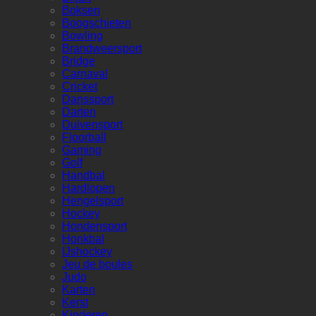
Boksen
Boogschieten
Bowling
Brandweersport
Bridge
Carnaval
Cricket
Danssport
Darten
Duivensport
Floorball
Gaming
Golf
Handbal
Hardlopen
Hengelsport
Hockey
Hondensport
Honkbal
IJshockey
Jeu de boules
Judo
Karten
Kerst
Kinderen