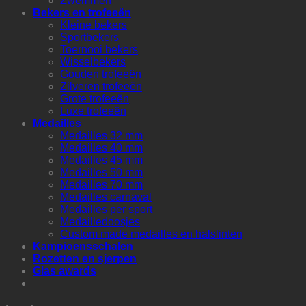
Zwemmen
Bekers en trofeeën
Kleine bekers
Sportbekers
Toernooi bekers
Wisselbekers
Gouden trofeeën
Zilveren trofeeën
Grote trofeeën
Luxe trofeeën
Medailles
Medailles 32 mm
Medailles 40 mm
Medailles 45 mm
Medailles 50 mm
Medailles 70 mm
Medailles carnaval
Medailles per sport
Medailledoosjes
Custom made medailles en halslinten
Kampioensschalen
Rozetten en sjerpen
Glas awards