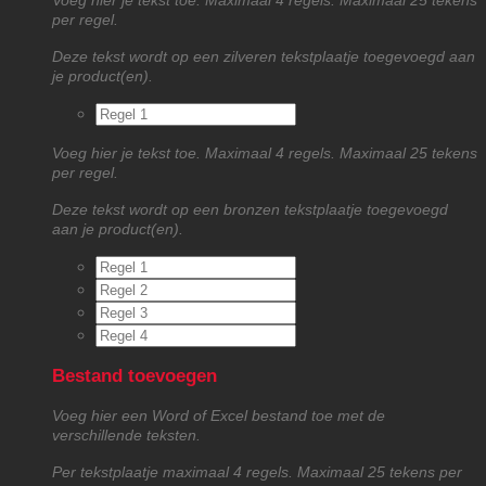
Voeg hier je tekst toe. Maximaal 4 regels. Maximaal 25 tekens
per regel.
Deze tekst wordt op een zilveren tekstplaatje toegevoegd aan
je product(en).
Voeg hier je tekst toe. Maximaal 4 regels. Maximaal 25 tekens
per regel.
Deze tekst wordt op een bronzen tekstplaatje toegevoegd
aan je product(en).
Bestand toevoegen
Voeg hier een Word of Excel bestand toe met de
verschillende teksten.
Per tekstplaatje maximaal 4 regels. Maximaal 25 tekens per