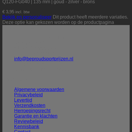
Q120-FG040 | 135 mm | goud - zilver - brons
€
3,95
incl. btw
Bekijk en personaliseer
Dit product heeft meerdere variaties.
Deze optie kan gekozen worden op de productpagina
Contactinformatie
BE PROUD sportprijzen
Molenbeek 32
5172 CG Kaatsheuvel
+31 (0)6-27388009 (Henk Smit)
info@beproudsportprijzen.nl
KVK: 54075351
BTW-ID: NL001786925B57
Klantenservice
Algemene voorwaarden
Privacybeleid
Levertijd
Verzendkosten
Herroepingsrecht
Garantie en klachten
Reviewbeleid
Kennisbank
Contact