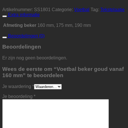
Artikelnummer:
SS1801
Categorie:
Voetbal
Tag:
Tekstplaatje
Extra informatie
Afmeting beker
160 mm, 175 mm, 190 mm
Beoordelingen (0)
Beoordelingen
Er zijn nog geen beoordelingen.
Wees de eerste om “Voetbal beker goud vanaf
160 mm” te beoordelen
Je waardering
*
Je beoordeling
*