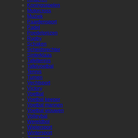
Koningsspelen
Motorcross
Muziek
Paardensport
Padel
Poedelprijzen
Rugby
Schaken
Scheidsrechter
Sinterklaas
Tafeltennis
Tafelvoetbal
Tennis
Turnen
Vechtsport
Victory
Voetbal
Voetbal keeper
Voetbal mannen
Voetbal vrouwen
Volleybal
Wereldbol
Wielersport
Wintersport