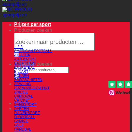
Prijzen per sport
Producten zoeken
1-2-3
AMERICAN FOOTBALL
ATLETIEK
AUTOSPORT
BADMINTON
Producten zoeken
BASKETBAL
BILJART
BOKSEN
BOOGSCHIETEN
BOWLING
BRANDWEERSPORT
BRIDGE
CARNAVAL
CRICKET
DANSSPORT
DARTEN
DUIVENSPORT
FLOORBALL
GAMING
GOLF
HANDBAL