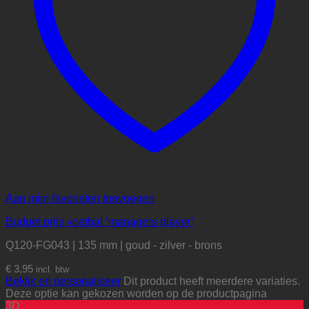
Aan mijn favorieten toevoegen
Budget prijs voetbal ‘managers player’
Q120-FG043 | 135 mm | goud - zilver - brons
€
3,95
incl. btw
Bekijk en personaliseer
Dit product heeft meerdere variaties.
Deze optie kan gekozen worden op de productpagina
3D