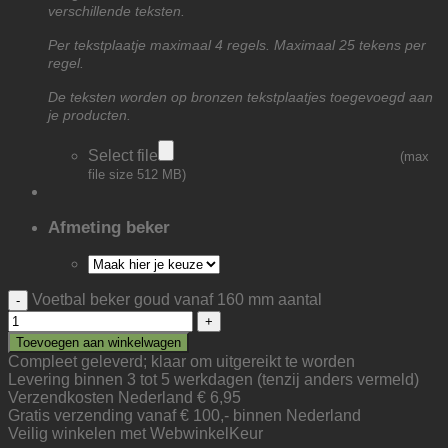
verschillende teksten.
Per tekstplaatje maximaal 4 regels. Maximaal 25 tekens per
regel.
De teksten worden op bronzen tekstplaatjes toegevoegd aan
je producten.
Select file
(max
file size 512 MB)
Afmeting beker
Voetbal beker goud vanaf 160 mm aantal
Toevoegen aan winkelwagen
Compleet geleverd; klaar om uitgereikt te worden
Levering binnen 3 tot 5 werkdagen (tenzij anders vermeld)
Verzendkosten Nederland € 6,95
Gratis verzending vanaf € 100,- binnen Nederland
Veilig winkelen met WebwinkelKeur