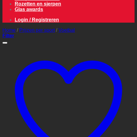
Rozetten en sjerpen
Glas awards
Login / Registreren
Home
/
Prijzen per sport
/
Voetbal
Filter