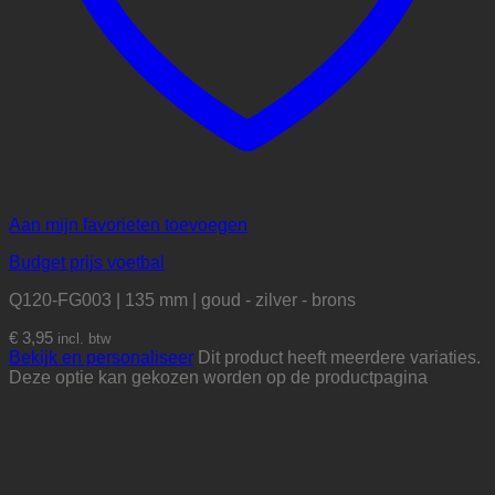
Aan mijn favorieten toevoegen
Budget prijs voetbal
Q120-FG003 | 135 mm | goud - zilver - brons
€
3,95
incl. btw
Bekijk en personaliseer
Dit product heeft meerdere variaties.
Deze optie kan gekozen worden op de productpagina