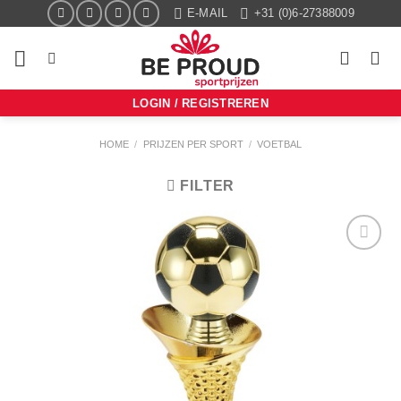
Ga
E-MAIL
+31 (0)6-27388009
naar
inhoud
LOGIN / REGISTREREN
HOME
/
PRIJZEN PER SPORT
/
VOETBAL
FILTER
Aan mijn
favorieten
toevoegen