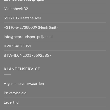
op
Molenbeek 32
de
productpagina
5172 CG Kaatsheuvel
+31 (0)6-27388009 (Henk Smit)
info@beproudsportprijzen.nl
KVK: 54075351
BTW-ID: NL001786925B57
KLANTENSERVICE
Algemene voorwaarden
Privacybeleid
Levertijd