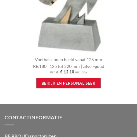
Voetbalschoen beeld vanaf 125 mm
RE.180 | 125 tot 220 mm | zilver-goud
€
12,10
Vanaf:
incl. btw
Dit
BEKIJK EN PERSONALISEER
product
heeft
meerdere
variaties.
Deze
optie
CONTACTINFORMATIE
kan
gekozen
worden
BE PROUD sportprijzen