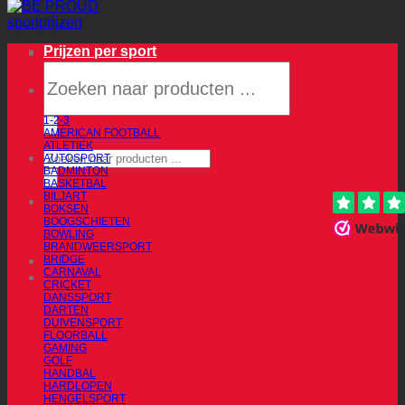
Prijzen per sport
Producten
zoeken
1-2-3
AMERICAN FOOTBALL
ATLETIEK
Producten
AUTOSPORT
zoeken
BADMINTON
BASKETBAL
BILJART
BOKSEN
BOOGSCHIETEN
BOWLING
BRANDWEERSPORT
BRIDGE
CARNAVAL
CRICKET
DANSSPORT
DARTEN
DUIVENSPORT
FLOORBALL
GAMING
GOLF
HANDBAL
HARDLOPEN
HENGELSPORT