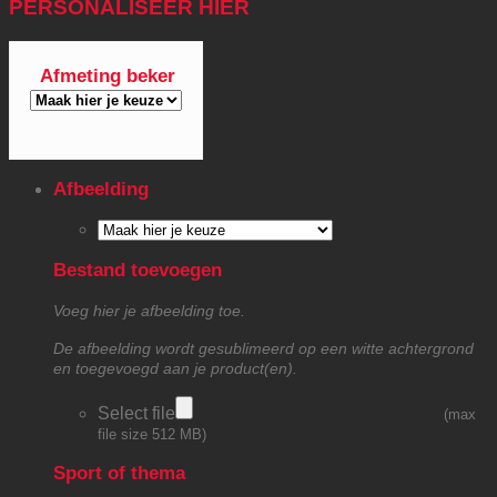
PERSONALISEER HIER
Afmeting beker
Afbeelding
Bestand toevoegen
Voeg hier je afbeelding toe.
De afbeelding wordt gesublimeerd op een witte achtergrond
en toegevoegd aan je product(en).
Select file
(max
file size 512 MB)
Sport of thema