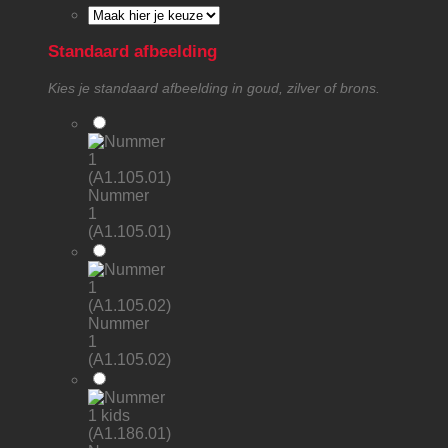
Standaard afbeelding
Kies je standaard afbeelding in goud, zilver of brons.
Nummer
1
(A1.105.01)
Nummer
1
(A1.105.02)