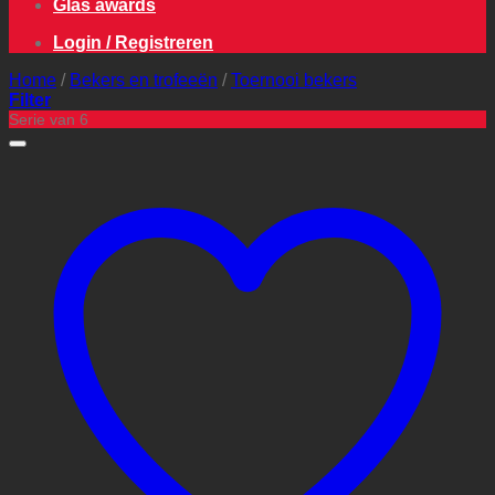
Glas awards
Login / Registreren
Home
/
Bekers en trofeeën
/
Toernooi bekers
Filter
Serie van 6