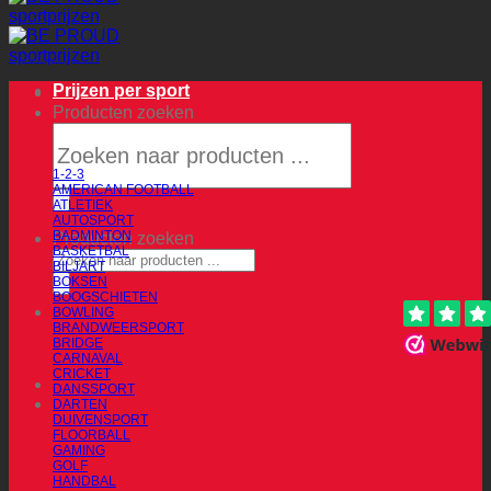
Prijzen per sport
Producten zoeken
1-2-3
AMERICAN FOOTBALL
ATLETIEK
AUTOSPORT
BADMINTON
Producten zoeken
BASKETBAL
BILJART
BOKSEN
BOOGSCHIETEN
BOWLING
BRANDWEERSPORT
BRIDGE
CARNAVAL
CRICKET
DANSSPORT
DARTEN
DUIVENSPORT
FLOORBALL
GAMING
GOLF
HANDBAL