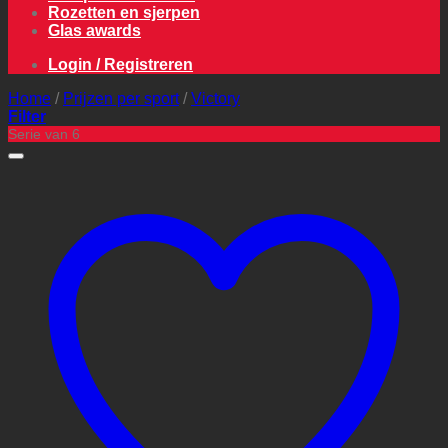
Rozetten en sjerpen
Glas awards
Login / Registreren
Home
/
Prijzen per sport
/
Victory
Filter
Serie van 6