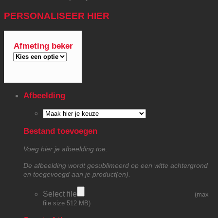
PERSONALISEER HIER
Afmeting beker
Afbeelding
Bestand toevoegen
Voeg hier je afbeelding toe.
De afbeelding wordt gesublimeerd op een witte achtergrond
en toegevoegd aan je product(en).
Select file
(max
file size 512 MB)