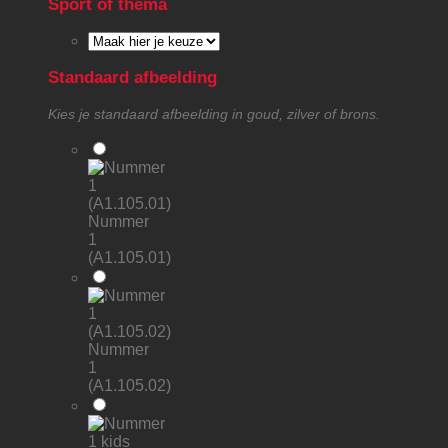
Sport of thema
Standaard afbeelding
Kies je standaard afbeelding in goud, zilver of brons.
Nummer
1
(A1.105.01)
Nummer
1
(A1.105.02)