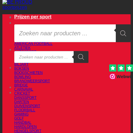
Prijzen per sport
Producten
zoeken
1-2-3
AMERICAN FOOTBALL
ATLETIEK
AUTOSPORT
Producten
BADMINTON
zoeken
BASKETBAL
BILJART
BOKSEN
BOOGSCHIETEN
BOWLING
BRANDWEERSPORT
BRIDGE
CARNAVAL
CRICKET
DANSSPORT
DARTEN
DUIVENSPORT
FLOORBALL
GAMING
GOLF
HANDBAL
HARDLOPEN
HENGELSPORT