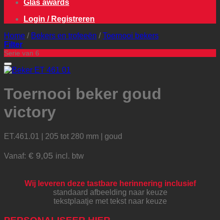
Glas awards
Login / Registreren
Home
/
Bekers en trofeeën
/
Toernooi bekers
Filter
Serie van 6
Aan mijn favorieten toevoegen
Toernooi beker goud
victory
ET.461.01 | 205 tot 280 mm | goud
€
9,05
Vanaf:
incl. btw
Wij leveren deze tastbare herinnering inclusief
standaard afbeelding naar keuze
tekstplaatje met tekst naar keuze