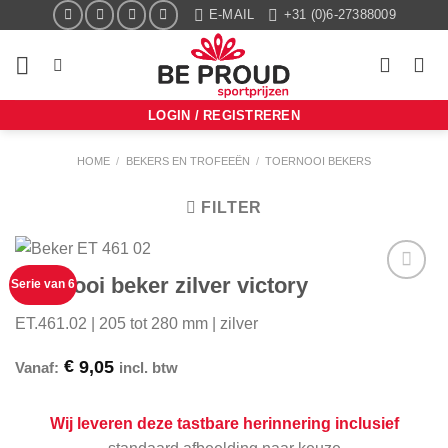
Ga
E-MAIL
+31 (0)6-27388009
naar
inhoud
LOGIN / REGISTREREN
HOME
/
BEKERS EN TROFEEËN
/
TOERNOOI BEKERS
FILTER
Toernooi beker zilver victory
Serie van 6
Aan mijn
favorieten
ET.461.02 | 205 tot 280 mm | zilver
toevoegen
€
9,05
Vanaf:
incl. btw
Wij leveren deze tastbare herinnering inclusief